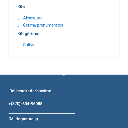
Kita
Aksesuarai
Gerimų prenumeratos
Kiti gėrimai
Sultys
Dėl bendradarbiavimo
+(370)-604-96088
Dėl degustacijų