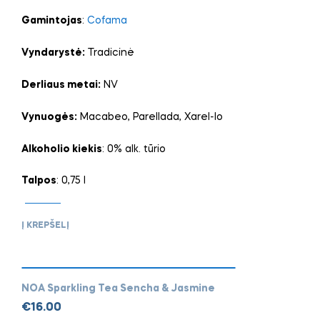
Gamintojas
:
Cofama
Vyndarystė:
Tradicinė
Derliaus metai:
NV
Vynuogės:
Macabeo, Parellada, Xarel-lo
Alkoholio kiekis
: 0% alk. tūrio
Talpos
: 0,75 l
Į KREPŠELĮ
NOA Sparkling Tea Sencha & Jasmine
€
16.00