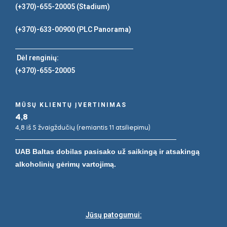
(+370)-655-20005
(Stadium)
(+370)-633-00900
(PLC Panorama)
Dėl renginių:
(+370)-655-20005
MŪSŲ KLIENTŲ ĮVERTINIMAS
4,8
4,8 iš 5 žvaigždučių (remiantis 11 atsiliepimu)
UAB Baltas dobilas pasisako už saikingą ir atsakingą
alkoholinių gėrimų vartojimą.
Jūsų patogumui: