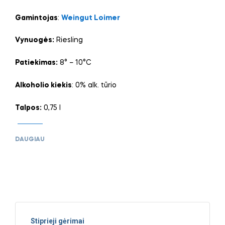
Gamintojas
:
Weingut Loimer
Vynuogės:
Riesling
Patiekimas:
8° – 10°C
Alkoholio kiekis
: 0% alk. tūrio
Talpos:
0,75 l
DAUGIAU
Stiprieji gėrimai