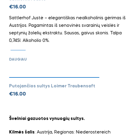
€
16.00
Sattlerhof Justė – elegantiškas nealkoholinis gėrimas iš
Austrijos. Pagamintas iš senovinės svarainių veislės ir
septynių žolelių ekstraktu. Sausas, gaivus skonis. Talpa
0,745l. Alkoholio 0%.
DAUGIAU
Putojančios sultys Loimer Traubensaft
€
16.00
Švelniai gazuotos vynuogių sultys.
Kilmės šalis
: Austrija, Regionas: Niederostereich