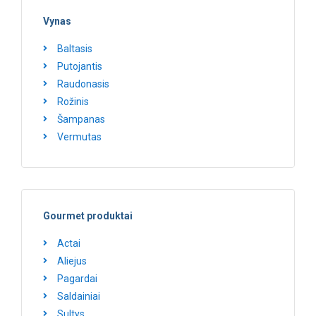
Vynas
Baltasis
Putojantis
Raudonasis
Rožinis
Šampanas
Vermutas
Gourmet produktai
Actai
Aliejus
Pagardai
Saldainiai
Sultys