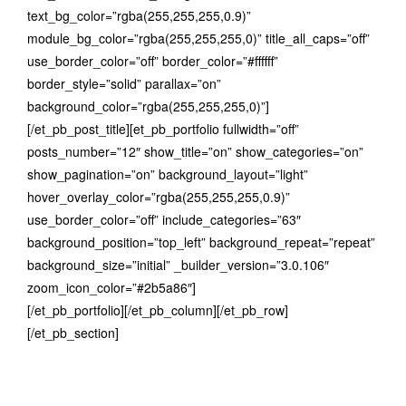
text_bg_color=”rgba(255,255,255,0.9)”
module_bg_color=”rgba(255,255,255,0)” title_all_caps=”off”
use_border_color=”off” border_color=”#ffffff”
border_style=”solid” parallax=”on”
background_color=”rgba(255,255,255,0)”]
[/et_pb_post_title][et_pb_portfolio fullwidth=”off”
posts_number=”12″ show_title=”on” show_categories=”on”
show_pagination=”on” background_layout=”light”
hover_overlay_color=”rgba(255,255,255,0.9)”
use_border_color=”off” include_categories=”63″
background_position=”top_left” background_repeat=”repeat”
background_size=”initial” _builder_version=”3.0.106″
zoom_icon_color=”#2b5a86″]
[/et_pb_portfolio][/et_pb_column][/et_pb_row]
[/et_pb_section]