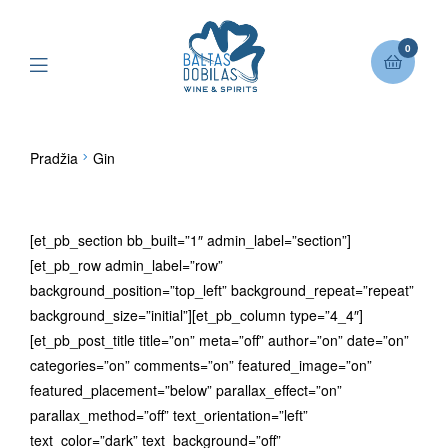
0
Pradžia
Gin
[et_pb_section bb_built=”1″ admin_label=”section”]
[et_pb_row admin_label=”row”
background_position=”top_left” background_repeat=”repeat”
background_size=”initial”][et_pb_column type=”4_4″]
[et_pb_post_title title=”on” meta=”off” author=”on” date=”on”
categories=”on” comments=”on” featured_image=”on”
featured_placement=”below” parallax_effect=”on”
parallax_method=”off” text_orientation=”left”
text_color=”dark” text_background=”off”