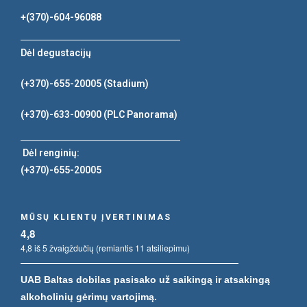
+(370)-604-96088
Dėl degustacijų
(+370)-655-20005
(Stadium)
(+370)-633-00900
(PLC Panorama)
Dėl renginių:
(+370)-655-20005
MŪSŲ KLIENTŲ ĮVERTINIMAS
4,8
4,8 iš 5 žvaigždučių (remiantis 11 atsiliepimu)
UAB Baltas dobilas pasisako už saikingą ir atsakingą
alkoholinių gėrimų vartojimą.