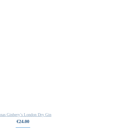
nas Ginbery’s London Dry Gin
€
24.00