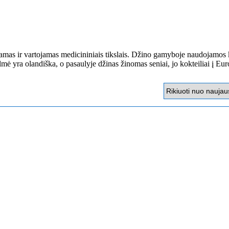
mas ir vartojamas medicininiais tikslais. Džino gamyboje naudojamos
ilmė yra olandiška, o pasaulyje džinas žinomas seniai, jo kokteiliai į Eur