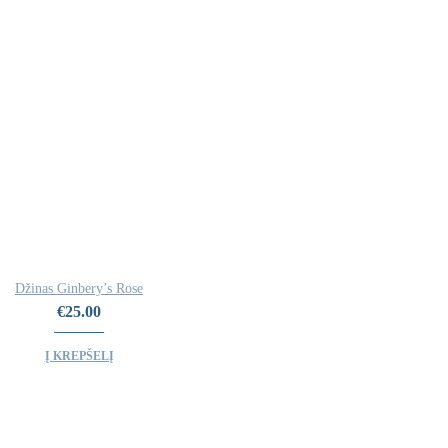
Džinas Ginbery’s Rose
€
25.00
Į KREPŠELĮ