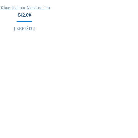
Džinas Jodhpur Mandore Gin
€
42.00
Į KREPŠELĮ