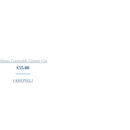
Džinas Cotswolds Ginger Gin
€
55.00
Į KREPŠELĮ