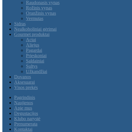
Raudonasis vynas
Rožinis vynas
Oranžinis vynas
Vermutas
Sidras
Nealkoholiniai gėrimai
Gourmet produktai
Actai
Aliejus
Pagardai
Prieskoniai
Saldainiai
Sultys
Užkandžiai
Dovanos
Aksesuarai
Visos prekės
Pagrindinis
Naujienos
Apie mus
Degustacijos
Klubo narystė
Prenumerata
Kontaktai