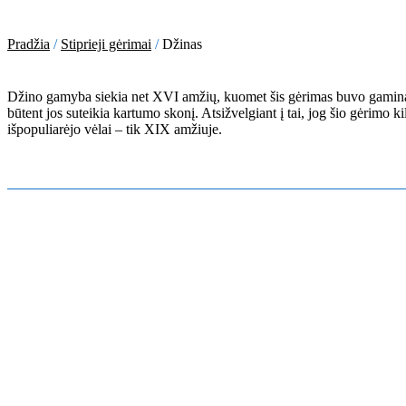
Pradžia
/
Stiprieji gėrimai
/
Džinas
Džino gamyba siekia net XVI amžių, kuomet šis gėrimas buvo gamina
būtent jos suteikia kartumo skonį. Atsižvelgiant į tai, jog šio gėrimo k
išpopuliarėjo vėlai – tik XIX amžiuje.