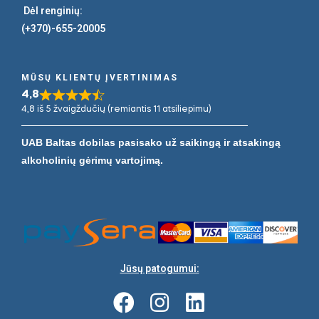
Dėl renginių:
(+370)-655-20005
MŪSŲ KLIENTŲ ĮVERTINIMAS
4,8
4,8 iš 5 žvaigždučių (remiantis 11 atsiliepimu)
UAB Baltas dobilas pasisako už saikingą ir atsakingą
alkoholinių gėrimų vartojimą.
Jūsų patogumui: