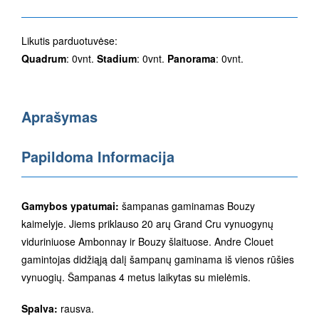
Likutis parduotuvėse:
Quadrum
: 0vnt.
Stadium
: 0vnt.
Panorama
: 0vnt.
Aprašymas
Papildoma Informacija
Gamybos ypatumai:
šampanas gaminamas Bouzy
kaimelyje. Jiems priklauso 20 arų Grand Cru vynuogynų
viduriniuose Ambonnay ir Bouzy šlaituose. Andre Clouet
gamintojas didžiąją dalį šampanų gaminama iš vienos rūšies
vynuogių. Šampanas 4 metus laikytas su mielėmis.
Spalva:
rausva.