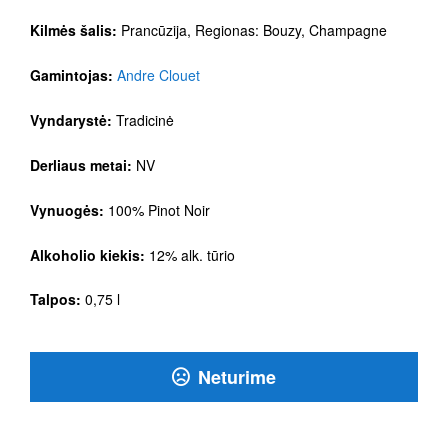
Kilmės šalis:
Prancūzija, Regionas: Bouzy, Champagne
Gamintojas:
Andre Clouet
Vyndarystė:
Tradicinė
Derliaus metai:
NV
Vynuogės:
100% Pinot Noir
Alkoholio kiekis:
12% alk. tūrio
Talpos:
0,75 l
Neturime