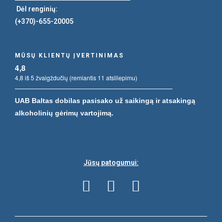
Dėl renginių:
(+370)-655-20005
MŪSŲ KLIENTŲ ĮVERTINIMAS
4,8
4,8 iš 5 žvaigždučių (remiantis 11 atsiliepimu)
UAB Baltas dobilas pasisako už saikingą ir atsakingą
alkoholinių gėrimų vartojimą.
Jūsų patogumui: