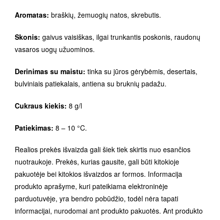
Aromatas:
braškių, žemuogių natos, skrebutis.
Skonis:
gaivus vaisiškas, ilgai trunkantis poskonis, raudonų
vasaros uogų užuominos.
Derinimas su maistu:
tinka su jūros gėrybėmis, desertais,
bulviniais patiekalais, antiena su bruknių padažu.
Cukraus kiekis:
8 g/l
Patiekimas:
8 – 10 °C.
Realios prekės išvaizda gali šiek tiek skirtis nuo esančios
nuotraukoje. Prekės, kurias gausite, gali būti kitokioje
pakuotėje bei kitokios išvaizdos ar formos. Informacija
produkto aprašyme, kuri pateikiama elektroninėje
parduotuvėje, yra bendro pobūdžio, todėl nėra tapati
informacijai, nurodomai ant produkto pakuotės. Ant produkto