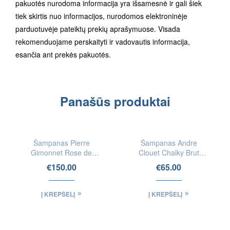
pakuotės nurodoma informacija yra išsamesnė ir gali šiek
tiek skirtis nuo informacijos, nurodomos elektroninėje
parduotuvėje pateiktų prekių aprašymuose. Visada
rekomenduojame perskaityti ir vadovautis informacija,
esančia ant prekės pakuotės.
Panašūs produktai
Šampanas Pierre
Šampanas Andre
Gimonnet Rose de
Clouet Chalky Brut
Blancs Brut 1.5l
Blanc de Blancs
€
150.00
€
65.00
Į KREPŠELĮ
Į KREPŠELĮ