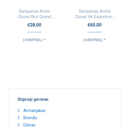
Šampanas Andre
Šampanas Andre
Clouet Brut Grand
Clouet V6 Experience
Reserve 0.375l
Brut
€
28.00
€
60.00
Į KREPŠELĮ
Į KREPŠELĮ
Stiprieji gėrimai
Armanjakas
Brendis
Džinas