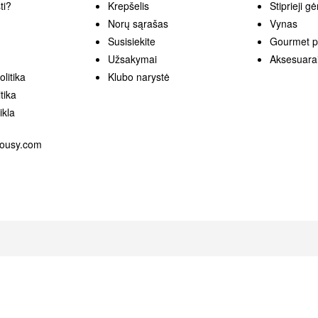
ti?
Krepšelis
Stiprieji g
Norų sąrašas
Vynas
Susisiekite
Gourmet p
Užsakymai
Aksesuara
litika
Klubo narystė
tika
ikla
lousy.com