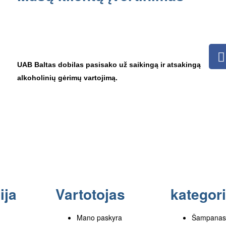
4,8
4,8 iš 5 žvaigždučių (remiantis 11 atsiliepimu)
UAB Baltas dobilas pasisako už saikingą ir atsakingą
alkoholinių gėrimų vartojimą.
ija
Vartotojas
kategori
Mano paskyra
Šampanas