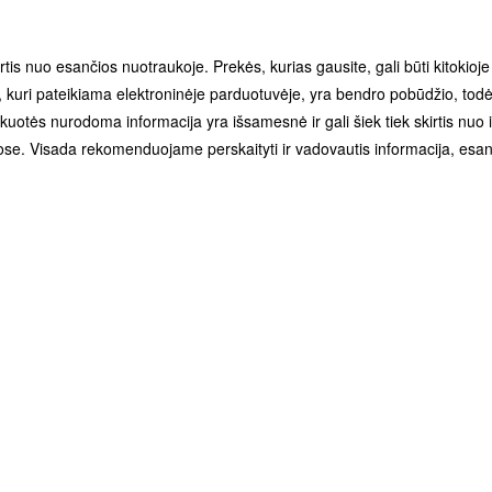
irtis nuo esančios nuotraukoje. Prekės, kurias gausite, gali būti kitokioj
kuri pateikiama elektroninėje parduotuvėje, yra bendro pobūdžio, todėl
uotės nurodoma informacija yra išsamesnė ir gali šiek tiek skirtis nuo
se. Visada rekomenduojame perskaityti ir vadovautis informacija, esan