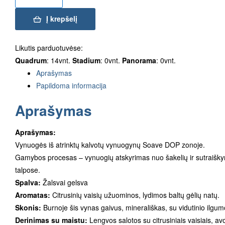
Į krepšelį
Likutis parduotuvėse:
Quadrum
: 14vnt.
Stadium
: 0vnt.
Panorama
: 0vnt.
Aprašymas
Papildoma informacija
Aprašymas
Aprašymas:
Vynuogės iš atrinktų kalvotų vynuogynų Soave DOP zonoje.
Gamybos procesas – vynuogių atskyrimas nuo šakelių ir sutraišky
talpose.
Spalva:
Žalsvai gelsva
Aromatas:
Citrusinių vaisių užuominos, lydimos baltų gėlių natų.
Skonis:
Burnoje šis vynas gaivus, minerališkas, su vidutinio ilgu
Derinimas su maistu:
Lengvos salotos su citrusiniais vaisiais, a