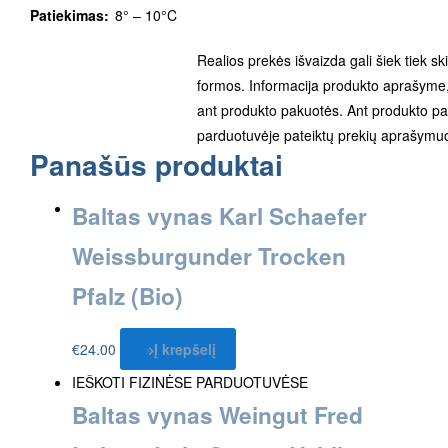
Patiekimas:
8° – 10°C
Realios prekės išvaizda gali šiek tiek sk
formos. Informacija produkto aprašyme, 
ant produkto pakuotės. Ant produkto pak
parduotuvėje pateiktų prekių aprašymuo
Panašūs produktai
Baltas vynas Karl Schaefer
Weissburgunder Trocken
Pfalz (Bio)
€
24.00
Į krepšelį
IEŠKOTI FIZINĖSE PARDUOTUVĖSE
Baltas vynas Weingut Fred