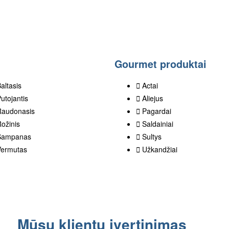
Gourmet produktai
altasis
Actai
utojantis
Aliejus
Raudonasis
Pagardai
ožinis
Saldainiai
Šampanas
Sultys
Vermutas
Užkandžiai
Mūsų klientų įvertinimas