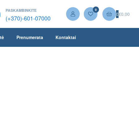
PASKAMBINKITE
0
0
€
0.00
(+370)-601-07000
tė
Prenumerata
Kontaktai