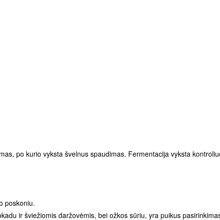
mas, po kurio vyksta švelnus spaudimas. Fermentacija vyksta kontroliu
mo poskoniu.
vokadu ir šviežiomis daržovėmis, bei ožkos sūriu, yra puikus pasirinkima