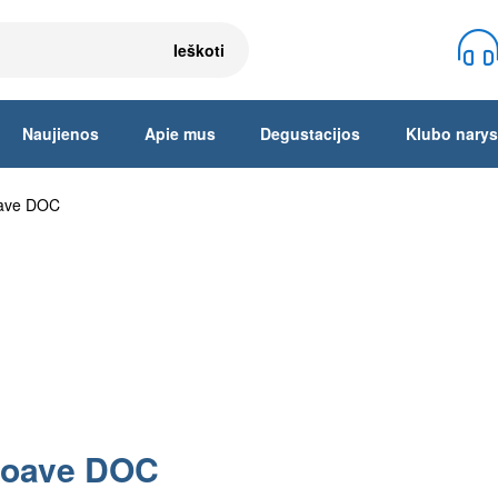
Ieškoti
Naujienos
Apie mus
Degustacijos
Klubo narys
oave DOC
 Soave DOC