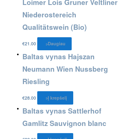
Loimer Lois Gruner Veltliner
Niederostereich
Qualitätswein (Bio)
€
21.00
Daugiau
Baltas vynas Hajszan
Neumann Wien Nussberg
Riesling
€
28.00
Į krepšelį
Baltas vynas Sattlerhof
Gamlitz Sauvignon blanc