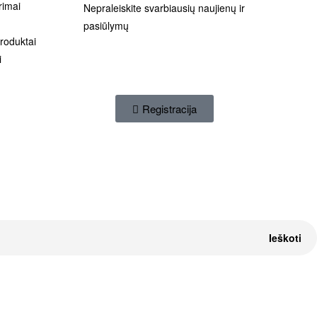
ėrimai
Nepraleiskite svarbiausių naujienų ir
pasiūlymų
roduktai
i
Registracija
Ieškoti