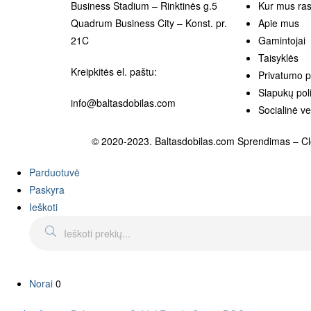
Business Stadium – Rinktinės g.5
Kur mus ras
Quadrum Business City – Konst. pr.
Apie mus
21C
Gamintojai
Taisyklės
Kreipkitės el. paštu:
Privatumo po
Slapukų poli
info@baltasdobilas.com
Socialinė ve
© 2020-2023. Baltasdobilas.com Sprendimas –
C
Parduotuvė
Paskyra
Ieškoti
Norai
0