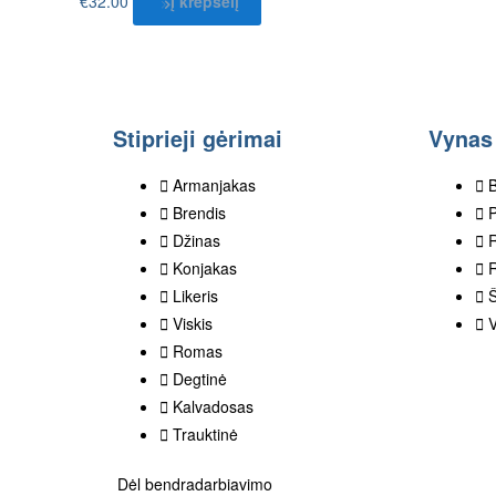
€
32.00
Į krepšelį
Stiprieji gėrimai
Vynas
Armanjakas
B
Brendis
P
Džinas
Konjakas
R
Likeris
Viskis
Romas
Degtinė
Kalvadosas
Trauktinė
Dėl bendradarbiavimo