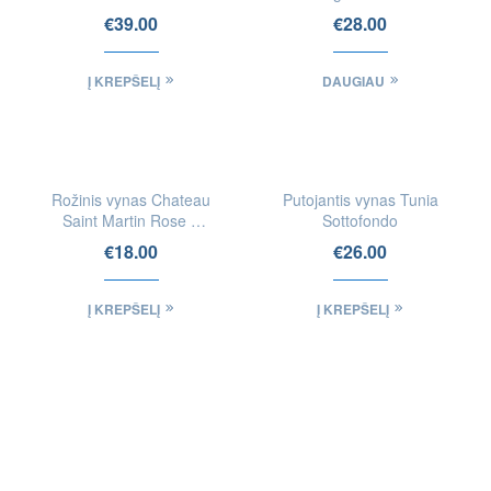
Vin Cuit
Sauvignon Blanc
€
39.00
€
28.00
Į KREPŠELĮ
DAUGIAU
Rožinis vynas Chateau
Putojantis vynas Tunia
Saint Martin Rose &
Sottofondo
Roll
€
18.00
€
26.00
Į KREPŠELĮ
Į KREPŠELĮ