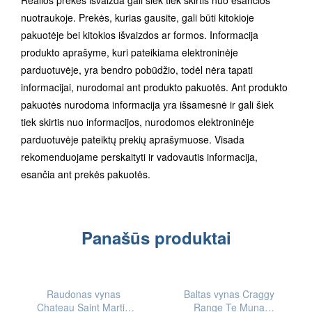
nuotraukoje. Prekės, kurias gausite, gali būti kitokioje
pakuotėje bei kitokios išvaizdos ar formos. Informacija
produkto aprašyme, kuri pateikiama elektroninėje
parduotuvėje, yra bendro pobūdžio, todėl nėra tapati
informacijai, nurodomai ant produkto pakuotės. Ant produkto
pakuotės nurodoma informacija yra išsamesnė ir gali šiek
tiek skirtis nuo informacijos, nurodomos elektroninėje
parduotuvėje pateiktų prekių aprašymuose. Visada
rekomenduojame perskaityti ir vadovautis informacija,
esančia ant prekės pakuotės.
Panašūs produktai
IEŠKOTI
FIZINĖSE
Raudonas vynas
Baltas vynas Craggy
PARDUOTUVĖSE
Chateau Saint Martin
Range Te Muna