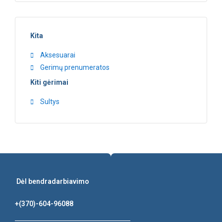
Kita
Aksesuarai
Gerimų prenumeratos
Kiti gėrimai
Sultys
Dėl bendradarbiavimo
+(370)-604-96088