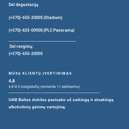
Dėl degustacijų
(+370)-655-20005
(Stadium)
(+370)-633-00900
(PLC Panorama)
Dėl renginių:
(+370)-655-20005
MŪSŲ KLIENTŲ ĮVERTINIMAS
4,8
4,8 iš 5 žvaigždučių (remiantis 11 atsiliepimu)
UAB Baltas dobilas pasisako už saikingą ir atsakingą
alkoholinių gėrimų vartojimą.