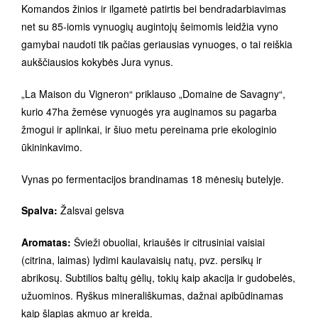
Komandos žinios ir ilgametė patirtis bei bendradarbiavimas
net su 85-iomis vynuogių augintojų šeimomis leidžia vyno
gamybai naudoti tik pačias geriausias vynuoges, o tai reiškia
aukščiausios kokybės Jura vynus.
„La Maison du Vigneron“ priklauso „Domaine de Savagny“,
kurio 47ha žemėse vynuogės yra auginamos su pagarba
žmogui ir aplinkai, ir šiuo metu pereinama prie ekologinio
ūkininkavimo.
Vynas po fermentacijos brandinamas 18 mėnesių butelyje.
Spalva:
Žalsvai gelsva
Aromatas:
Švieži obuoliai, kriaušės ir citrusiniai vaisiai
(citrina, laimas) lydimi kaulavaisių natų, pvz. persikų ir
abrikosų. Subtilios baltų gėlių, tokių kaip akacija ir gudobelės,
užuominos. Ryškus minerališkumas, dažnai apibūdinamas
kaip šlapias akmuo ar kreida.