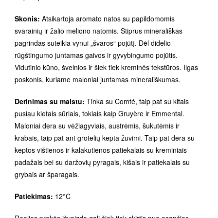
Skonis:
Atsikartoja aromato natos su papildomomis
svarainių ir žalio meliono natomis. Stiprus minerališkas
pagrindas suteikia vynui „švaros“ pojūtį. Dėl didelio
rūgštingumo juntamas gaivos ir gyvybingumo pojūtis.
Vidutinio kūno, švelnios ir šiek tiek kreminės tekstūros. Ilgas
poskonis, kuriame maloniai juntamas minerališkumas.
Derinimas su maistu:
Tinka su Comté, taip pat su kitais
pusiau kietais sūriais, tokiais kaip Gruyère ir Emmental.
Maloniai dera su vėžiagyviais, austrėmis, šukutėmis ir
krabais, taip pat ant grotelių kepta žuvimi. Taip pat dera su
keptos vištienos ir kalakutienos patiekalais su kreminiais
padažais bei su daržovių pyragais, kišais ir patiekalais su
grybais ar šparagais.
Patiekimas:
12°C
Realios prekės išvaizda gali šiek tiek skirtis nuo esančios