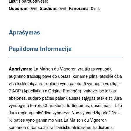
Likutis parduotuvėse:
Quadrum
: 0vnt.
Stadium
: 0vnt.
Panorama
: 0vnt.
Aprašymas
Papildoma Informacija
Aprašymas:
La Maison du Vigneron yra tikras vynuogių
auginimo tradicijų paveldo uostas, kuriame pilnai atsiskleidžia
visa išskirtinių Jura regiono vynų paletė. 5 vynuogių veislių ir
7 AOP (Appellation d’Origine Protégée) įvairovė, be jokios
abejonės, sudaro pačias palankiausias sąlygas atskleisti Jura
vynuogynų terroir. Charakteris, turtingumas, dosnumas – taip
Jura regioną apibūdina vyndarys. Nuo vynmedžių priežiūros
iki paties vyno gaminimo visa La Maison du Vigneron
komanda dirba su aistra ir visišku atsidavimu tradicijoms.