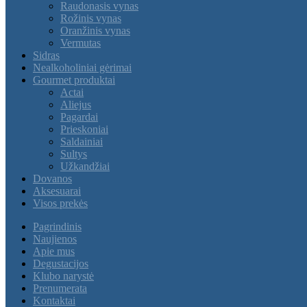
Raudonasis vynas
Rožinis vynas
Oranžinis vynas
Vermutas
Sidras
Nealkoholiniai gėrimai
Gourmet produktai
Actai
Aliejus
Pagardai
Prieskoniai
Saldainiai
Sultys
Užkandžiai
Dovanos
Aksesuarai
Visos prekės
Pagrindinis
Naujienos
Apie mus
Degustacijos
Klubo narystė
Prenumerata
Kontaktai