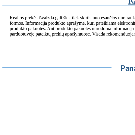
Pa
Realios prekės išvaizda gali šiek tiek skirtis nuo esančios nuotrauk
formos. Informacija produkto aprašyme, kuri pateikiama elektronin
produkto pakuotės. Ant produkto pakuotės nurodoma informacija yra
parduotuvėje pateiktų prekių aprašymuose. Visada rekomenduojame 
Pan