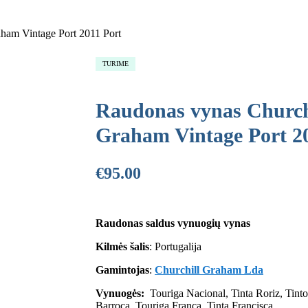
ham Vintage Port 2011 Port
TURIME
Raudonas vynas Churchi
€
€
35.00
80.00
Graham Vintage Port 2
€
95.00
Raudonas saldus vynuogių vynas
Kilmės šalis
: Portugalija
Gamintojas
:
Churchill Graham Lda
Vynuogės:
Touriga Nacional, Tinta Roriz, Tinto
Barroca, Touriga Franca, Tinta Francisca.