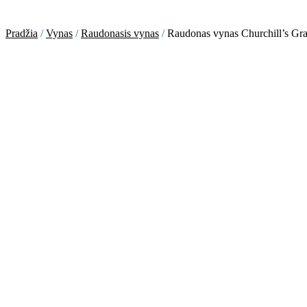
Pradžia
/
Vynas
/
Raudonasis vynas
/
Raudonas vynas Churchill’s Gra