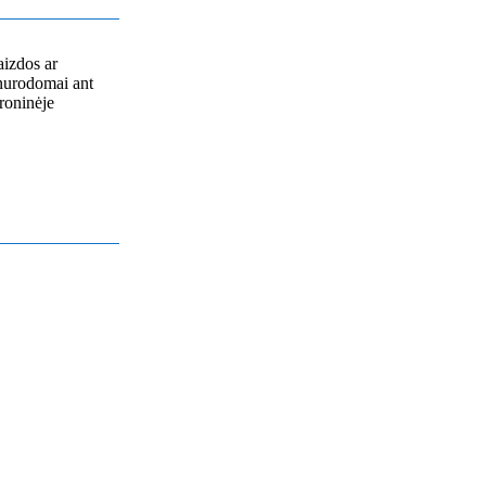
aizdos ar
 nurodomai ant
roninėje