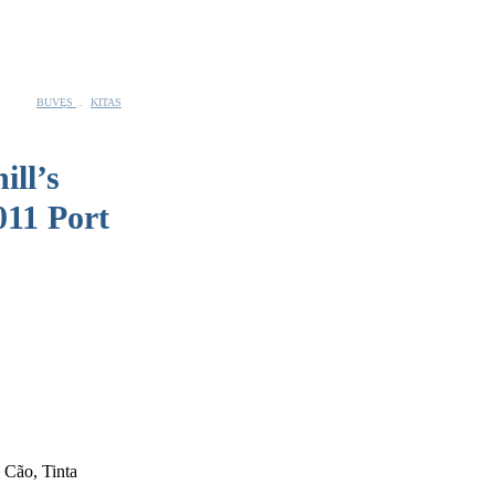
BUVĘS
.
KITAS
ll’s
011 Port
 Cão, Tinta