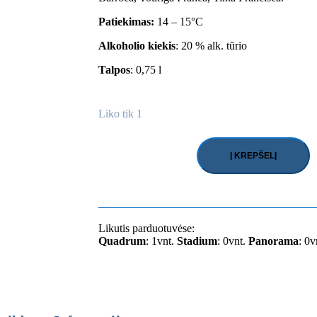
Patiekimas:
14 – 15°C
Alkoholio kiekis
: 20 % alk. tūrio
Talpos
: 0,75 l
Liko tik 1
Į KREPŠELĮ
produkto
kiekis:
Raudonas
vynas
Churchill's
Graham
Likutis parduotuvėse:
Vintage
Quadrum
: 1vnt.
Stadium
: 0vnt.
Panorama
: 0v
Port
2011
Port