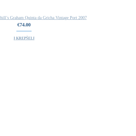
hill’s Graham Quinta da Gricha Vintage Port 2007
€
74.00
Į KREPŠELĮ