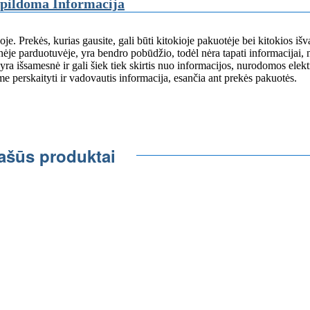
pildoma Informacija
oje. Prekės, kurias gausite, gali būti kitokioje pakuotėje bei kitokios išv
ėje parduotuvėje, yra bendro pobūdžio, todėl nėra tapati informacijai,
 išsamesnė ir gali šiek tiek skirtis nuo informacijos, nurodomos elekt
perskaityti ir vadovautis informacija, esančia ant prekės pakuotės.
ašūs produktai
IEŠKOTI
FIZINĖSE
PARDUOTUVĖSE