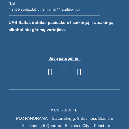
4,8
4,8 iš 5 žvaigždučių (remiantis 11 atsiliepimu)
UAB Baltas dobilas pasisako už saikingą ir atsakingą
alkoholinių gėrimų vartojimą.
Jūsų patogumui:
MUS RASITE:
PLC PANORAMA – Saltoniškių g. 9
Business Stadium
– Rinktinės g.5
Quadrum Business City – Konst. pr.