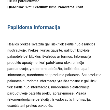
Likutis parduotuvėse:
Quadrum
: 0vnt.
Stadium
: 0vnt.
Panorama
: 0vnt.
Papildoma Informacija
Realios prekės išvaizda gali šiek tiek skirtis nuo esančios
nuotraukoje. Prekės, kurias gausite, gali būti kitokioje
pakuotėje bei kitokios išvaizdos ar formos. Informacija
produkto aprašyme, kuri pateikiama elektroninėje
parduotuvėje, yra bendro pobūdžio, todėl nėra tapati
informacijai, nurodomai ant produkto pakuotės. Ant produkto
pakuotės nurodoma informacija yra išsamesnė ir gali šiek
tiek skirtis nuo informacijos, nurodomos elektroninėje
parduotuvėje pateiktų prekių aprašymuose. Visada
rekomenduojame perskaityti ir vadovautis informacija,
esančia ant prekės pakuotės.