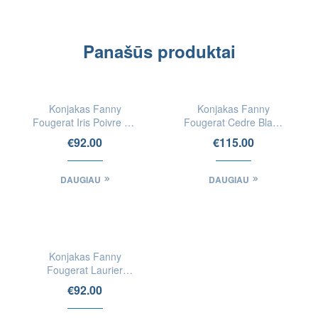
Panašūs produktai
IEŠKOTI
IEŠKOTI
FIZINĖSE
FIZINĖSE
Konjakas Fanny
Konjakas Fanny
PARDUOTUVĖSE
PARDUOTUVĖSE
Fougerat Iris Poivre XO
Fougerat Cedre Blanc
– Borderies
Extra – Fins Bois
€
92.00
€
115.00
DAUGIAU
DAUGIAU
IEŠKOTI
FIZINĖSE
Konjakas Fanny
PARDUOTUVĖSE
Fougerat Laurier
D’Apollon – Petite
€
92.00
Champagne
Vendanges 2010