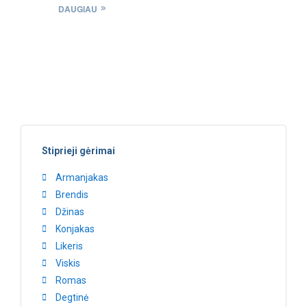
Cognac
DAUGIAU
Stiprieji gėrimai
Armanjakas
Brendis
Džinas
Konjakas
Likeris
Viskis
Romas
Degtinė