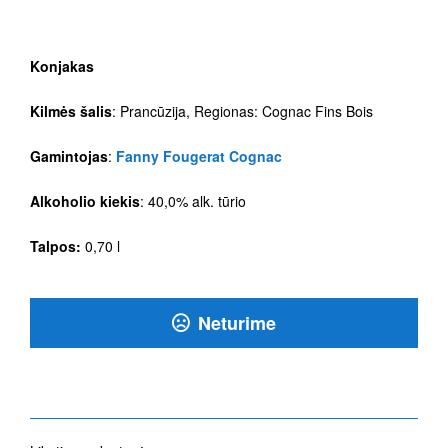
Konjakas
Kilmės šalis
: Prancūzija, Regionas: Cognac Fins Bois
Gamintojas
:
Fanny Fougerat Cognac
Alkoholio kiekis
: 40,0% alk. tūrio
Talpos:
0,70 l
Neturime