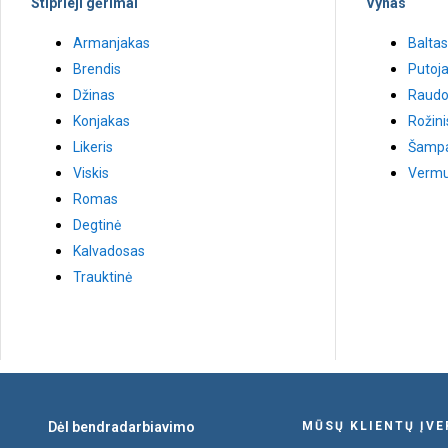
Stiprieji gėrimai
Vynas
Armanjakas
Baltas
Brendis
Putoja
Džinas
Raudo
Konjakas
Rožini
Likeris
Šamp
Viskis
Vermu
Romas
Degtinė
Kalvadosas
Trauktinė
Dėl bendradarbiavimo
MŪSŲ KLIENTŲ ĮV