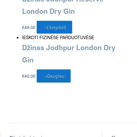
London Dry Gin
€
49.00
Į krepšelį
IEŠKOTI FIZINĖSE PARDUOTUVĖSE
Džinas Jodhpur London Dry
Gin
€
40.00
Daugiau