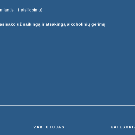
emiantis 11 atsiliepimu)
asisako už saikingą ir atsakingą alkoholinių gėrimų
VARTOTOJAS
KATEGORI