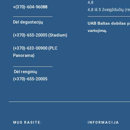
4,8
+(370)-604-96088
4,8 iš 5 žvaigždučių (r
Dėl degustacijų
UAB Baltas dobilas p
vartojimą.
(+370)-655-20005
(Stadium)
(+370)-633-00900
(PLC
Panorama)
Dėl renginių:
(+370)-655-20005
MUS RASITE:
INFORMACIJA