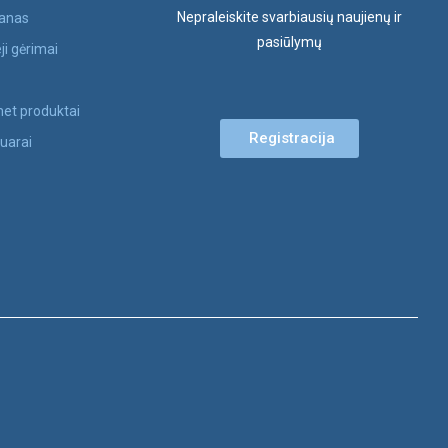
Nepraleiskite svarbiausių naujienų ir
anas
pasiūlymų
eji gėrimai
s
et produktai
Registracija
uarai