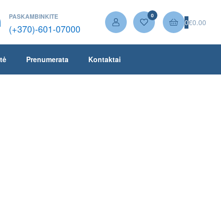
PASKAMBINKITE
0
0
€
0.00
(+370)-601-07000
tė
Prenumerata
Kontaktai