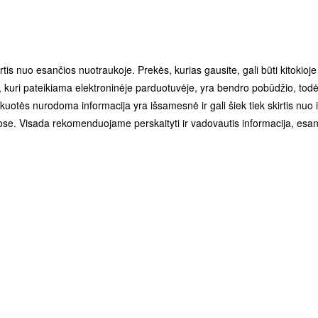
irtis nuo esančios nuotraukoje. Prekės, kurias gausite, gali būti kitokioj
kuri pateikiama elektroninėje parduotuvėje, yra bendro pobūdžio, todėl
uotės nurodoma informacija yra išsamesnė ir gali šiek tiek skirtis nuo
se. Visada rekomenduojame perskaityti ir vadovautis informacija, esan