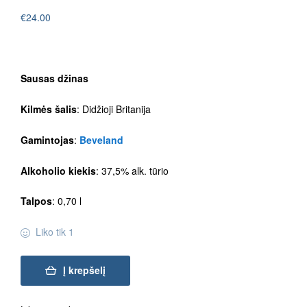
€
24.00
Sausas džinas
Kilmės šalis
: Didžioji Britanija
Gamintojas
:
Beveland
Alkoholio kiekis
: 37,5% alk. tūrio
Talpos
: 0,70 l
Liko tik 1
Į krepšelį