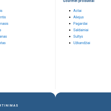
Gourmet produktai
is
Actai
ntis
Aliejus
nasis
Pagardai
s
Saldainiai
anas
Sultys
tas
Užkandžiai
ERTINIMAS