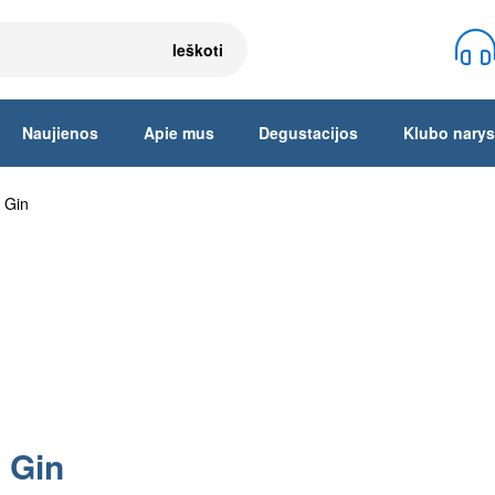
Ieškoti
Naujienos
Apie mus
Degustacijos
Klubo narys
 Gin
 Gin