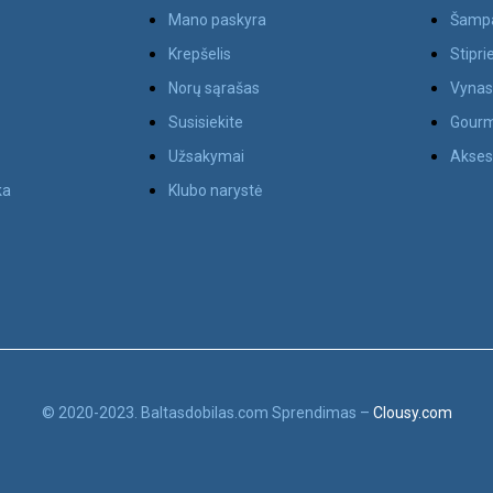
Mano paskyra
Šamp
Krepšelis
Stipri
Norų sąrašas
Vyna
Susisiekite
Gourm
Užsakymai
Akses
ka
Klubo narystė
© 2020-2023. Baltasdobilas.com Sprendimas –
Clousy.com