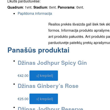
Likutis parduotuvėse:
Quadrum
: 1vnt.
Stadium
: 0vnt.
Panorama
: 0vnt.
Papildoma informacija
Realios prekės išvaizda gali šiek tiek sk
formos. Informacija produkto aprašyme, 
ant produkto pakuotės. Ant produkto pak
parduotuvėje pateiktų prekių aprašymuo
Panašūs produktai
Džinas Jodhpur Spicy Gin
€
42.00
Į krepšelį
Džinas Ginbery’s Rose
€
25.00
Į krepšelį
Džinas Jodhpur Reserve