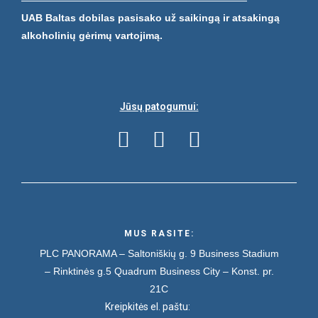
UAB Baltas dobilas pasisako už saikingą ir atsakingą
alkoholinių gėrimų vartojimą.
Jūsų patogumui:
MUS RASITE:
PLC PANORAMA – Saltoniškių g. 9
Business Stadium
– Rinktinės g.5
Quadrum Business City – Konst. pr.
21C
Kreipkitės el. paštu: