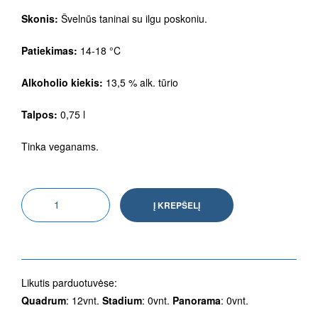
Skonis:
Švelnūs taninai su ilgu poskoniu.
Patiekimas:
14-18 °C
Alkoholio kiekis:
13,5 % alk. tūrio
Talpos:
0,75 l
Tinka veganams.
Į KREPŠELĮ
Likutis parduotuvėse:
Quadrum
: 12vnt.
Stadium
: 0vnt.
Panorama
: 0vnt.