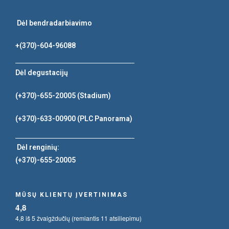
Dėl bendradarbiavimo
+(370)-604-96088
Dėl degustacijų
(+370)-655-20005
(Stadium)
(+370)-633-00900
(PLC Panorama)
Dėl renginių:
(+370)-655-20005
MŪSŲ KLIENTŲ ĮVERTINIMAS
4,8
4,8 iš 5 žvaigždučių (remiantis 11 atsiliepimu)