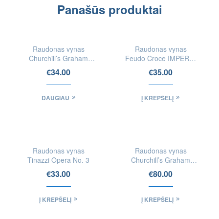
Panašūs produktai
IEŠKOTI
FIZINĖSE
Raudonas vynas
Raudonas vynas
PARDUOTUVĖSE
Churchill’s Graham
Feudo Croce IMPERIO
LBV Port
LXXIV Primitivo di
€
34.00
€
35.00
Manduria DOP
DAUGIAU
Į KREPŠELĮ
Raudonas vynas
Raudonas vynas
Tinazzi Opera No. 3
Churchill’s Graham
Quinta da Gricha
€
33.00
€
80.00
Vintage Port 2003
Į KREPŠELĮ
Į KREPŠELĮ