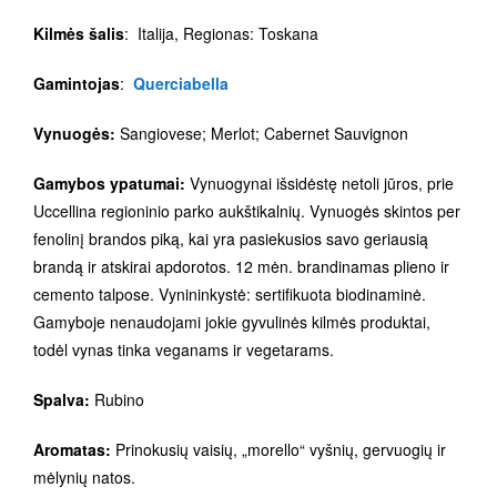
Kilmės šalis
: Italija, Regionas: Toskana
Gamintojas
:
Querciabella
Vynuogės:
Sangiovese; Merlot; Cabernet Sauvignon
Gamybos ypatumai:
Vynuogynai išsidėstę netoli jūros, prie
Uccellina regioninio parko aukštikalnių. Vynuogės skintos per
fenolinį brandos piką, kai yra pasiekusios savo geriausią
brandą ir atskirai apdorotos. 12 mėn. brandinamas plieno ir
cemento talpose. Vynininkystė: sertifikuota biodinaminė.
Gamyboje nenaudojami jokie gyvulinės kilmės produktai,
todėl vynas tinka veganams ir vegetarams.
Spalva:
Rubino
Aromatas:
Prinokusių vaisių, „morello“ vyšnių, gervuogių ir
mėlynių natos.