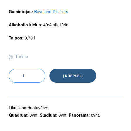
Gamintojas:
Beveland Distillers
Alkoholio kiekis
: 40% alk. tūrio
Talpos
: 0,70 l
Turime
Į KREPŠELĮ
Likutis parduotuvėse:
Quadrum
: 3vnt.
Stadium
: 0vnt.
Panorama
: 0vnt.