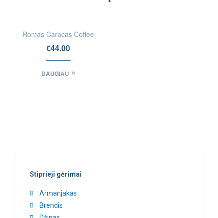
IEŠKOTI
FIZINĖSE
Romas Caracas Coffee
PARDUOTUVĖSE
€
44.00
DAUGIAU
Stiprieji gėrimai
Armanjakas
Brendis
Džinas