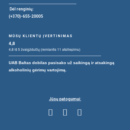
Dėl renginių:
(+370)-655-20005
MŪSŲ KLIENTŲ ĮVERTINIMAS
4,8
4,8 iš 5 žvaigždučių (remiantis 11 atsiliepimu)
UAB Baltas dobilas pasisako už saikingą ir atsakingą
alkoholinių gėrimų vartojimą.
Jūsų patogumui: