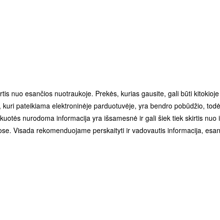
irtis nuo esančios nuotraukoje. Prekės, kurias gausite, gali būti kitokioj
kuri pateikiama elektroninėje parduotuvėje, yra bendro pobūdžio, todėl
uotės nurodoma informacija yra išsamesnė ir gali šiek tiek skirtis nuo
se. Visada rekomenduojame perskaityti ir vadovautis informacija, esan