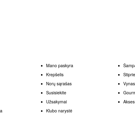
VARTOTOJAS
KATEGORI
Mano paskyra
Šamp
Krepšelis
Stipri
Norų sąrašas
Vyna
Susisiekite
Gourm
Užsakymai
Akses
ka
Klubo narystė