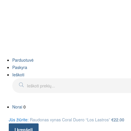
Parduotuvė
Paskyra
Ieškoti
Norai
0
Jūs žiūrite:
Raudonas vynas Coral Duero “Los Lastros”
€
22.00
Į krepšelį