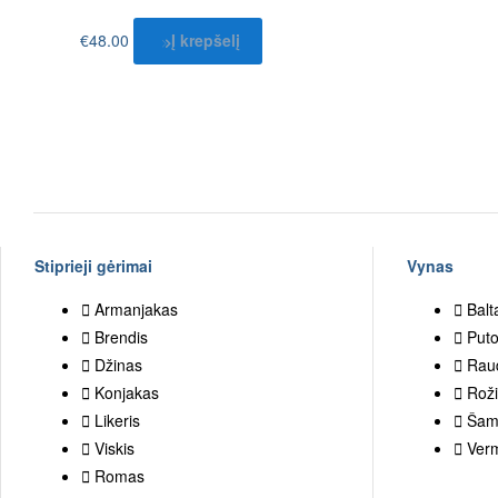
€
48.00
Į krepšelį
Stiprieji gėrimai
Vynas
Armanjakas
Balt
Brendis
Puto
Džinas
Rau
Konjakas
Roži
Likeris
Šam
Viskis
Ver
Romas