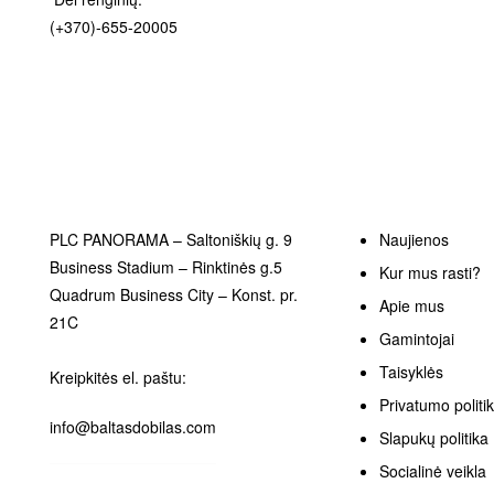
(+370)-655-20005
MUS RASITE:
INFORMACIJA
PLC PANORAMA – Saltoniškių g. 9
Naujienos
Business Stadium – Rinktinės g.5
Kur mus rasti?
Quadrum Business City – Konst. pr.
Apie mus
21C
Gamintojai
Taisyklės
Kreipkitės el. paštu:
Privatumo politi
info@baltasdobilas.com
Slapukų politika
Socialinė veikla