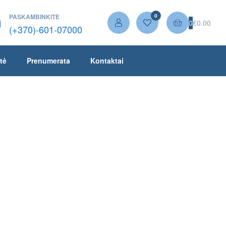
PASKAMBINKITE
0
0
€
0.00
(+370)-601-07000
tė
Prenumerata
Kontaktai