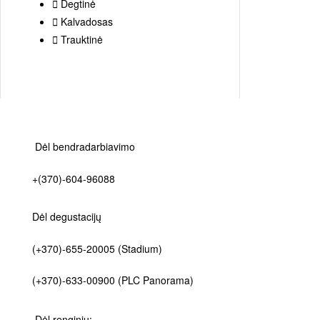
Degtinė
Kalvadosas
Trauktinė
Dėl bendradarbiavimo
MŪSŲ KLIENTŲ ĮVE
4,8
+(370)-604-96088
4,8 iš 5 žvaigždučių (r
Dėl degustacijų
UAB Baltas dobilas p
vartojimą.
(+370)-655-20005
(Stadium)
(+370)-633-00900
(PLC Panorama)
Dėl renginių: