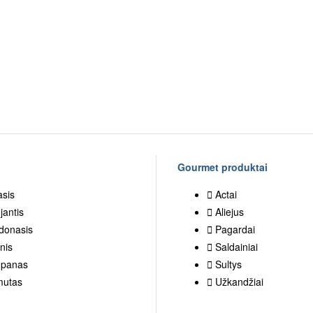
Gourmet produktai
asis
Actai
jantis
Aliejus
donasis
Pagardai
nis
Saldainiai
panas
Sultys
mutas
Užkandžiai