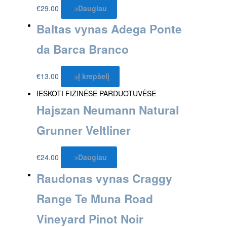
€
29.00
Daugiau
Baltas vynas Adega Ponte
da Barca Branco
€
13.00
Į krepšelį
IEŠKOTI FIZINĖSE PARDUOTUVĖSE
Hajszan Neumann Natural
Grunner Veltliner
€
24.00
Daugiau
Raudonas vynas Craggy
Range Te Muna Road
Vineyard Pinot Noir