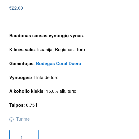
€
22.00
Raudonas sausas vynuogių vynas.
Kilmės šalis
: Ispanija, Regionas: Toro
Gamintojas
:
Bodegas Coral Duero
Vynuogės:
Tinta de toro
Alkoholio kiekis
: 15,0% alk. tūrio
Talpos
: 0,75 l
Turime