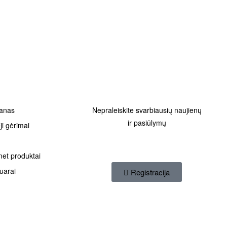
JOS
TAPKITE KLUBO NARIU
anas
Nepraleiskite svarbiausių naujienų
ir pasiūlymų
eji gėrimai
s
et produktai
uarai
Registracija