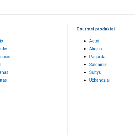
Gourmet produktai
is
Actai
ntis
Aliejus
nasis
Pagardai
s
Saldainiai
anas
Sultys
tas
Užkandžiai