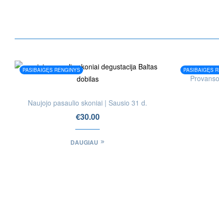
PASIBAIGĘS RENGINYS
PASIBAIGĘS 
Provanso 
Naujojo pasaulio skoniai | Sausio 31 d.
€
30.00
DAUGIAU