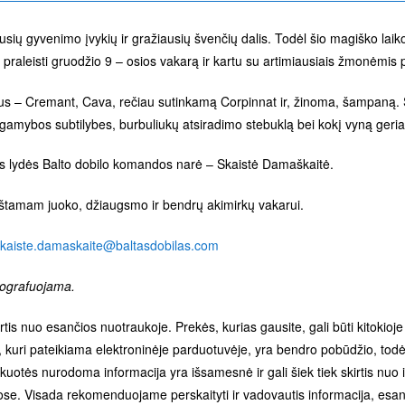
usių gyvenimo įvykių ir gražiausių švenčių dalis. Todėl šio magiško lai
raleisti gruodžio 9 – osios vakarą ir kartu su artimiausiais žmonėmis p
ynus – Cremant, Cava, rečiau sutinkamą Corpinnat ir, žinoma, šampaną.
e gamybos subtilybes, burbuliukų atsiradimo stebuklą bei kokį vyną geriau
us lydės Balto dobilo komandos narė – Skaistė Damaškaitė.
tamam juoko, džiaugsmo ir bendrų akimirkų vakarui.
kaiste.damaskaite@baltasdobilas.com
otografuojama
.
irtis nuo esančios nuotraukoje. Prekės, kurias gausite, gali būti kitokioj
kuri pateikiama elektroninėje parduotuvėje, yra bendro pobūdžio, todėl
uotės nurodoma informacija yra išsamesnė ir gali šiek tiek skirtis nuo
se. Visada rekomenduojame perskaityti ir vadovautis informacija, esan