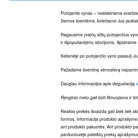
Putojantis vynas – neatskiriama svarbia
žiemos šventėms, kviečiame Jus jaukiai p
Ragausime įvairių stilių putojančius v
ir išpopuliarėjimo istorijomis. Aptarsim
Kelionėje po putojančio vyno pasaulį J
Pažadame šventinę atmosferą nepamirš
Daugiau informacijos apie degustaciją
s
Renginio metu gali būti filmuojama ir f
Realios prekės išvaizda gali šiek tiek sk
formos. Informacija produkto aprašyme, 
ant produkto pakuotės. Ant produkto pak
parduotuvėje pateiktų prekių aprašymuo