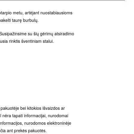
kotarpio metu, artėjant nuostabiausioms
akelti taurę burbulų.
 Susipažinsime su šių gėrimų atsiradimo
sia rinktis šventiniam stalui.
e pakuotėje bei kitokios išvaizdos ar
 nėra tapati informacijai, nurodomai
 informacijos, nurodomos elektroninėje
čia ant prekės pakuotės.