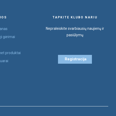
JOS
TAPKITE KLUBO NARIU
Nepraleiskite svarbiausių naujienų ir
anas
pasiūlymų
eji gėrimai
s
et produktai
Registracija
uarai