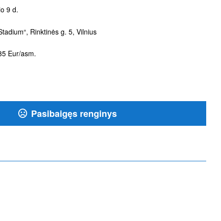
o 9 d.
tadium“, Rinktinės g. 5, Vilnius
5 Eur/asm.
Pasibaigęs renginys