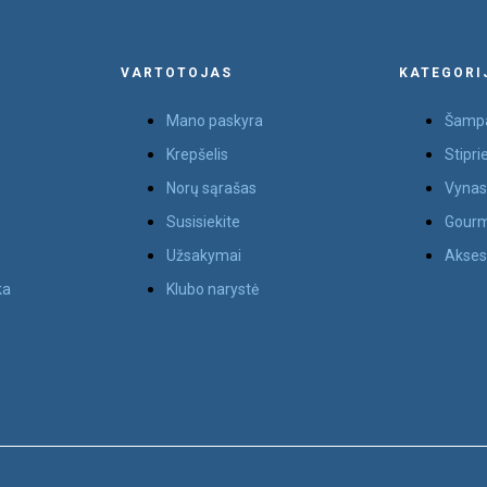
VARTOTOJAS
KATEGORI
Mano paskyra
Šamp
Krepšelis
Stipri
Norų sąrašas
Vyna
Susisiekite
Gourm
Užsakymai
Akses
ka
Klubo narystė