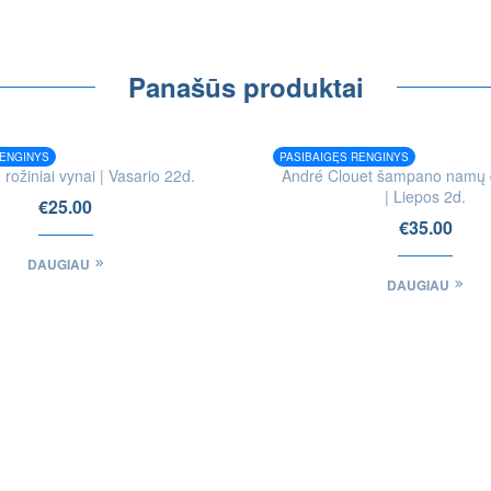
Panašūs produktai
RENGINYS
PASIBAIGĘS RENGINYS
rožiniai vynai | Vasario 22d.
André Clouet šampano namų 
| Liepos 2d.
€
25.00
€
35.00
DAUGIAU
DAUGIAU