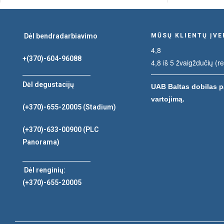
Dėl bendradarbiavimo
MŪSŲ KLIENTŲ ĮV
4,8
+(370)-604-96088
4,8 iš 5 žvaigždučių (r
Dėl degustacijų
UAB Baltas dobilas p
vartojimą.
(+370)-655-20005
(Stadium)
(+370)-633-00900
(PLC
Panorama)
Dėl renginių:
(+370)-655-20005