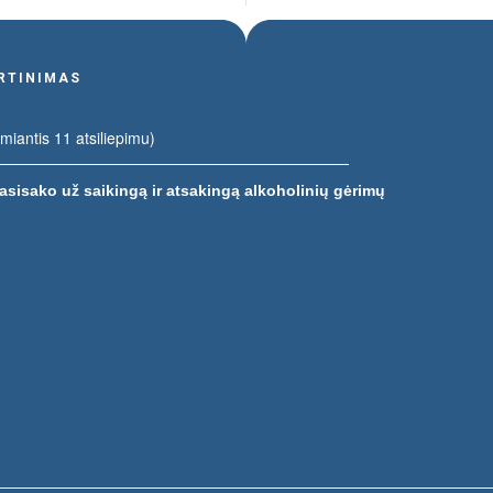
ERTINIMAS
emiantis 11 atsiliepimu)
asisako už saikingą ir atsakingą alkoholinių gėrimų