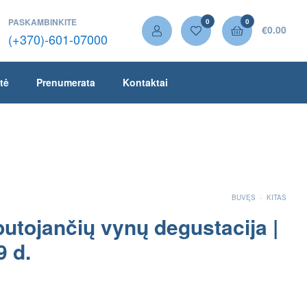
PASKAMBINKITE
0
0
€
0.00
(+370)-601-07000
tė
Prenumerata
Kontaktai
.
BUVĘS
KITAS
putojančių vynų degustacija |
9 d.
€
€
25.00
30.00