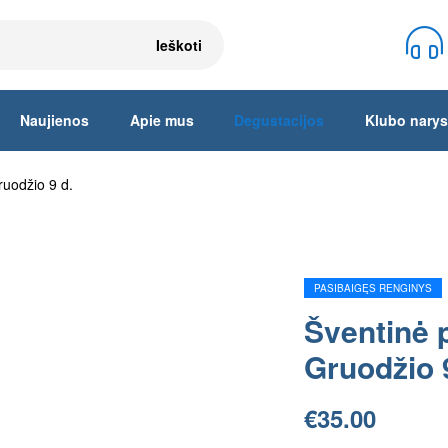
Ieškoti
Naujienos
Apie mus
Degustacijos
Klubo narys
ruodžio 9 d.
PASIBAIGĘS RENGINYS
Šventinė 
Gruodžio 
€
35.00