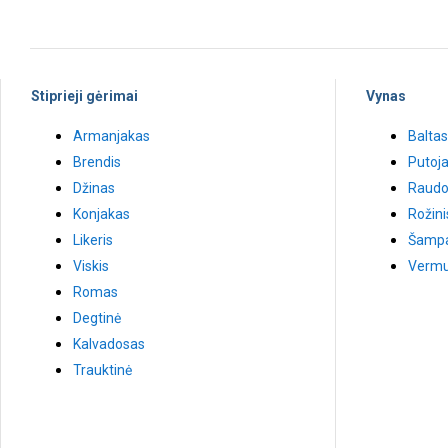
Stiprieji gėrimai
Vynas
Armanjakas
Baltas
Brendis
Putoja
Džinas
Raudo
Konjakas
Rožini
Likeris
Šamp
Viskis
Vermu
Romas
Degtinė
Kalvadosas
Trauktinė