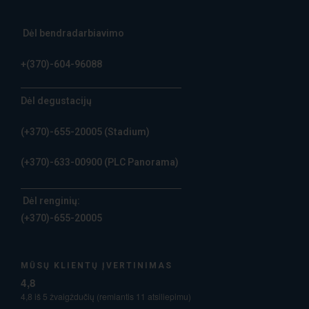
Dėl bendradarbiavimo
+(370)-604-96088
Dėl degustacijų
(+370)-655-20005
(Stadium)
(+370)-633-00900
(PLC Panorama)
Dėl renginių:
(+370)-655-20005
MŪSŲ KLIENTŲ ĮVERTINIMAS
4,8
4,8 iš 5 žvaigždučių (remiantis 11 atsiliepimu)