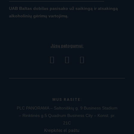
UAB Baltas dobilas pasisako už saikingą ir atsakingą
alkoholinių gėrimų vartojimą.
Jūsų patogumui:
MUS RASITE:
PLC PANORAMA – Saltoniškių g. 9
Business Stadium
– Rinktinės g.5
Quadrum Business City – Konst. pr.
21C
Kreipkitės el. paštu: