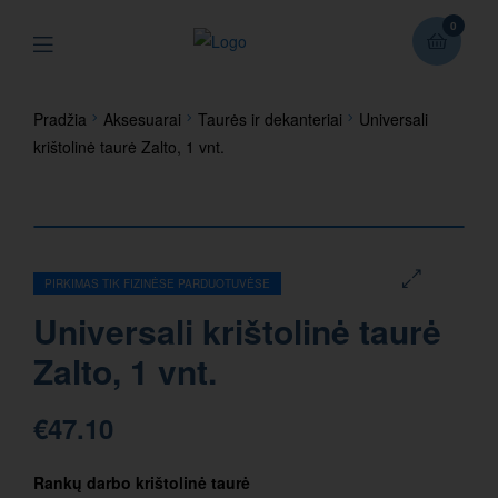
0
Pradžia
Aksesuarai
Taurės ir dekanteriai
Universali
krištolinė taurė Zalto, 1 vnt.
PIRKIMAS TIK FIZINĖSE PARDUOTUVĖSE
🔍
Universali krištolinė taurė
Zalto, 1 vnt.
€
47.10
Rankų darbo krištolinė taurė