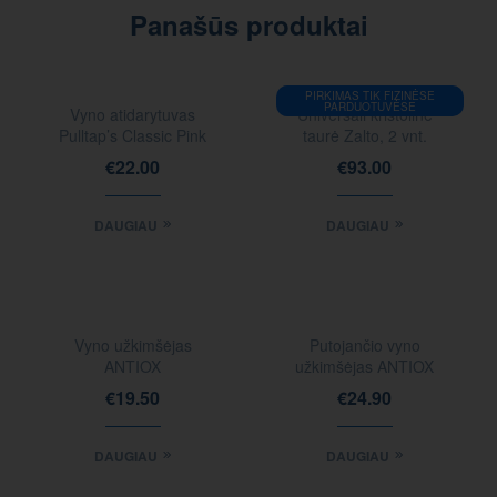
Panašūs produktai
IEŠKOTI
PIRKIMAS TIK FIZINĖSE
FIZINĖSE
PARDUOTUVĖSE
Vyno atidarytuvas
Universali krištolinė
PARDUOTUVĖSE
Pulltap’s Classic Pink
taurė Zalto, 2 vnt.
€
22.00
€
93.00
DAUGIAU
DAUGIAU
Vyno užkimšėjas
Putojančio vyno
ANTIOX
užkimšėjas ANTIOX
€
19.50
€
24.90
DAUGIAU
DAUGIAU