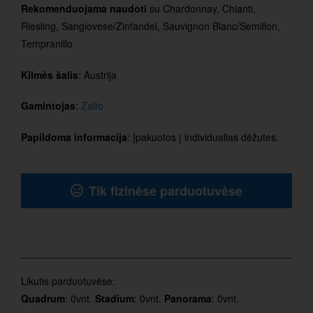
Rekomenduojama naudoti
su Chardonnay, Chianti,
Riesling, Sangiovese/Zinfandel, Sauvignon Blanc/Semillon,
Tempranillo
Kilmės šalis
: Austrija
Gamintojas
:
Zalto
Papildoma informacija
: Įpakuotos į individualias dėžutes.
Tik fizinėse parduotuvėse
Likutis parduotuvėse:
Quadrum
: 0vnt.
Stadium
: 0vnt.
Panorama
: 0vnt.