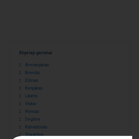
Stiprieji gėrimai
Armanjakas
Brendis
Džinas
Konjakas
Likeris
Viskis
Romas
Degtinė
Kalvadosas
Trauktinė