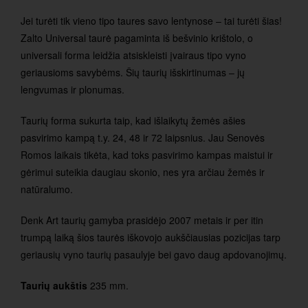
Jei turėti tik vieno tipo taures savo lentynose – tai turėti šias!
Zalto Universal taurė pagaminta iš bešvinio krištolo, o
universali forma leidžia atsiskleisti įvairaus tipo vyno
geriausioms savybėms. Šių taurių išskirtinumas – jų
lengvumas ir plonumas.
Taurių forma sukurta taip, kad išlaikytų žemės ašies
pasvirimo kampą t.y. 24, 48 ir 72 laipsnius. Jau Senovės
Romos laikais tikėta, kad toks pasvirimo kampas maistui ir
gėrimui suteikia daugiau skonio, nes yra arčiau žemės ir
natūralumo.
Denk Art taurių gamyba prasidėjo 2007 metais ir per itin
trumpą laiką šios taurės iškovojo aukščiausias pozicijas tarp
geriausių vyno taurių pasaulyje bei gavo daug apdovanojimų.
Taurių aukštis
235 mm.