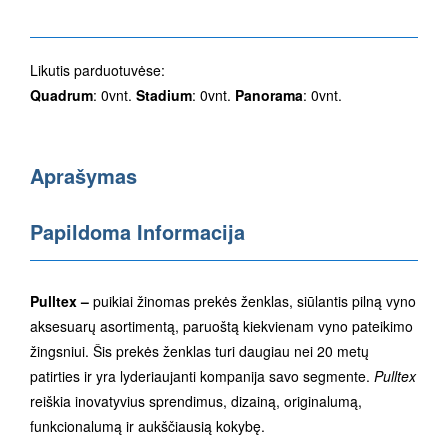
Likutis parduotuvėse:
Quadrum
: 0vnt.
Stadium
: 0vnt.
Panorama
: 0vnt.
Aprašymas
Papildoma Informacija
Pulltex –
puikiai žinomas prekės ženklas, siūlantis pilną vyno
aksesuarų asortimentą, paruoštą kiekvienam vyno pateikimo
žingsniui. Šis prekės ženklas turi daugiau nei 20 metų
patirties ir yra lyderiaujanti kompanija savo segmente.
Pulltex
reiškia inovatyvius sprendimus, dizainą, originalumą,
funkcionalumą ir aukščiausią kokybę.