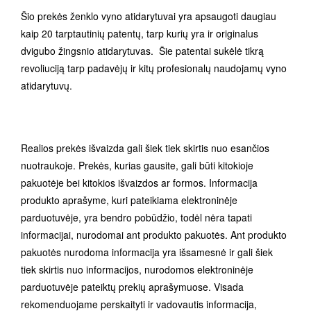
Šio prekės ženklo vyno atidarytuvai yra apsaugoti daugiau
kaip 20 tarptautinių patentų, tarp kurių yra ir originalus
dvigubo žingsnio atidarytuvas. Šie patentai sukėlė tikrą
revoliuciją tarp padavėjų ir kitų profesionalų naudojamų vyno
atidarytuvų.
Realios prekės išvaizda gali šiek tiek skirtis nuo esančios
nuotraukoje. Prekės, kurias gausite, gali būti kitokioje
pakuotėje bei kitokios išvaizdos ar formos. Informacija
produkto aprašyme, kuri pateikiama elektroninėje
parduotuvėje, yra bendro pobūdžio, todėl nėra tapati
informacijai, nurodomai ant produkto pakuotės. Ant produkto
pakuotės nurodoma informacija yra išsamesnė ir gali šiek
tiek skirtis nuo informacijos, nurodomos elektroninėje
parduotuvėje pateiktų prekių aprašymuose. Visada
rekomenduojame perskaityti ir vadovautis informacija,