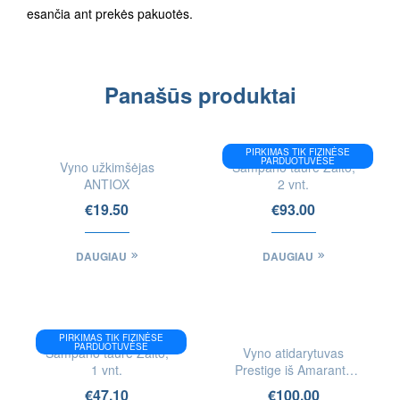
esančia ant prekės pakuotės.
Panašūs produktai
IEŠKOTI
PIRKIMAS TIK FIZINĖSE
FIZINĖSE
PARDUOTUVĖSE
Vyno užkimšėjas
Šampano taurė Zalto,
PARDUOTUVĖSE
ANTIOX
2 vnt.
€
19.50
€
93.00
DAUGIAU
DAUGIAU
PIRKIMAS TIK FIZINĖSE
PARDUOTUVĖSE
Šampano taurė Zalto,
Vyno atidarytuvas
1 vnt.
Prestige iš Amaranth
medienos
€
47.10
€
100.00