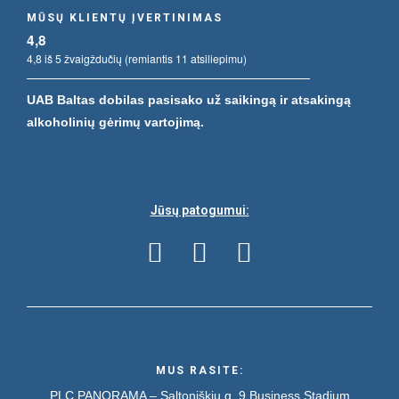
MŪSŲ KLIENTŲ ĮVERTINIMAS
4,8
4,8 iš 5 žvaigždučių (remiantis 11 atsiliepimu)
UAB Baltas dobilas pasisako už saikingą ir atsakingą
alkoholinių gėrimų vartojimą.
Jūsų patogumui:
MUS RASITE:
PLC PANORAMA – Saltoniškių g. 9
Business Stadium