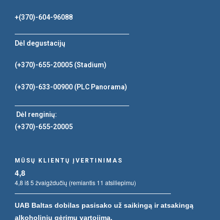
+(370)-604-96088
Dėl degustacijų
(+370)-655-20005
(Stadium)
(+370)-633-00900
(PLC Panorama)
Dėl renginių:
(+370)-655-20005
MŪSŲ KLIENTŲ ĮVERTINIMAS
4,8
4,8 iš 5 žvaigždučių (remiantis 11 atsiliepimu)
UAB Baltas dobilas pasisako už saikingą ir atsakingą
alkoholinių gėrimų vartojimą.