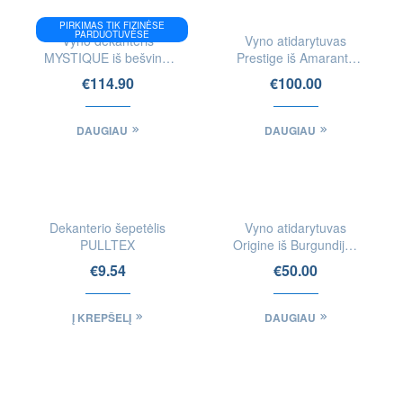
PIRKIMAS TIK FIZINĖSE
PARDUOTUVĖSE
Vyno dekanteris
Vyno atidarytuvas
MYSTIQUE iš bešvinio
Prestige iš Amaranth
krištolo
medienos
€
114.90
€
100.00
DAUGIAU
DAUGIAU
Dekanterio šepetėlis
Vyno atidarytuvas
PULLTEX
Origine iš Burgundijos
statinių (vidinės
€
9.54
€
50.00
statinės pusės)
Į KREPŠELĮ
DAUGIAU