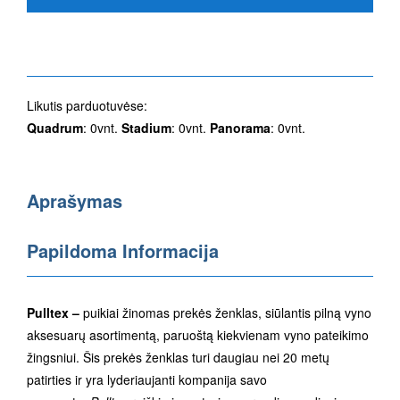
Likutis parduotuvėse:
Quadrum
: 0vnt.
Stadium
: 0vnt.
Panorama
: 0vnt.
Aprašymas
Papildoma Informacija
Pulltex –
puikiai žinomas prekės ženklas, siūlantis pilną vyno
aksesuarų asortimentą, paruoštą kiekvienam vyno pateikimo
žingsniui. Šis prekės ženklas turi daugiau nei 20 metų
patirties ir yra lyderiaujanti kompanija savo