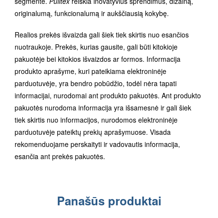
segmente.
Pulltex
reiškia inovatyvius sprendimus, dizainą,
originalumą, funkcionalumą ir aukščiausią kokybę.
Realios prekės išvaizda gali šiek tiek skirtis nuo esančios
nuotraukoje. Prekės, kurias gausite, gali būti kitokioje
pakuotėje bei kitokios išvaizdos ar formos. Informacija
produkto aprašyme, kuri pateikiama elektroninėje
parduotuvėje, yra bendro pobūdžio, todėl nėra tapati
informacijai, nurodomai ant produkto pakuotės. Ant produkto
pakuotės nurodoma informacija yra išsamesnė ir gali šiek
tiek skirtis nuo informacijos, nurodomos elektroninėje
parduotuvėje pateiktų prekių aprašymuose. Visada
rekomenduojame perskaityti ir vadovautis informacija,
esančia ant prekės pakuotės.
Panašūs produktai