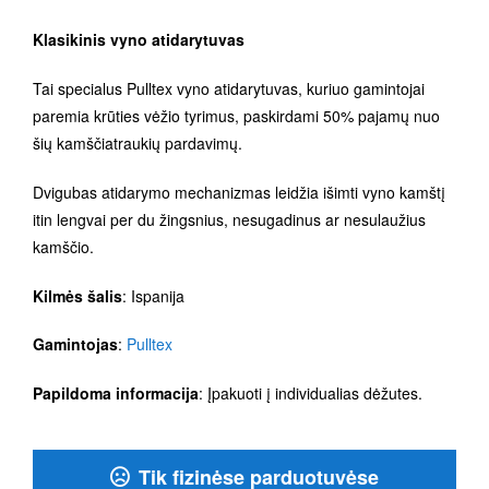
Klasikinis vyno atidarytuvas
Tai specialus Pulltex vyno atidarytuvas, kuriuo gamintojai
paremia krūties vėžio tyrimus, paskirdami 50% pajamų nuo
šių kamščiatraukių pardavimų.
Dvigubas atidarymo mechanizmas leidžia išimti vyno kamštį
itin lengvai per du žingsnius, nesugadinus ar nesulaužius
kamščio.
Kilmės šalis
: Ispanija
Gamintojas
:
Pulltex
Papildoma informacija
: Įpakuoti į individualias dėžutes.
Tik fizinėse parduotuvėse