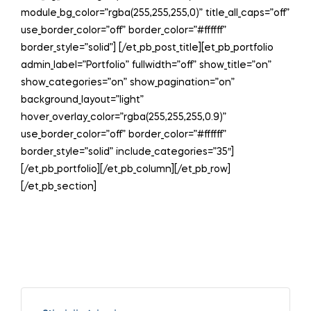
module_bg_color=”rgba(255,255,255,0)” title_all_caps=”off”
use_border_color=”off” border_color=”#ffffff”
border_style=”solid”] [/et_pb_post_title][et_pb_portfolio
admin_label=”Portfolio” fullwidth=”off” show_title=”on”
show_categories=”on” show_pagination=”on”
background_layout=”light”
hover_overlay_color=”rgba(255,255,255,0.9)”
use_border_color=”off” border_color=”#ffffff”
border_style=”solid” include_categories=”35″]
[/et_pb_portfolio][/et_pb_column][/et_pb_row]
[/et_pb_section]