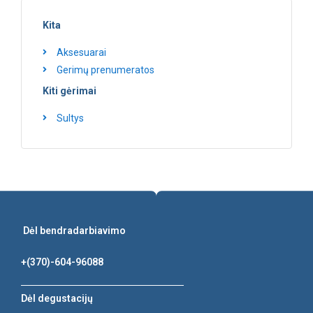
Kita
Aksesuarai
Gerimų prenumeratos
Kiti gėrimai
Sultys
Dėl bendradarbiavimo
+(370)-604-96088
Dėl degustacijų