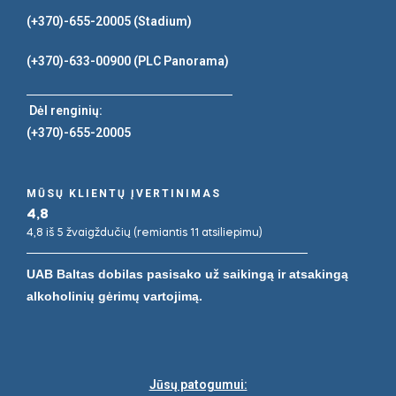
(+370)-655-20005
(Stadium)
(+370)-633-00900
(PLC Panorama)
Dėl renginių:
(+370)-655-20005
MŪSŲ KLIENTŲ ĮVERTINIMAS
4,8
4,8 iš 5 žvaigždučių (remiantis 11 atsiliepimu)
UAB Baltas dobilas pasisako už saikingą ir atsakingą
alkoholinių gėrimų vartojimą.
Jūsų patogumui: