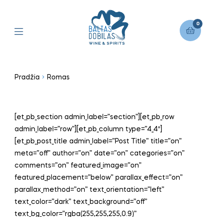
0
Pradžia
Romas
[et_pb_section admin_label=”section”][et_pb_row
admin_label=”row”][et_pb_column type=”4_4″]
[et_pb_post_title admin_label=”Post Title” title=”on”
meta=”off” author=”on” date=”on” categories=”on”
comments=”on” featured_image=”on”
featured_placement=”below” parallax_effect=”on”
parallax_method=”on” text_orientation=”left”
text_color=”dark” text_background=”off”
text_bg_color=”rgba(255,255,255,0.9)”