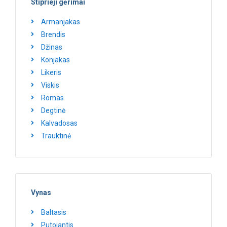
Stiprieji gėrimai
Armanjakas
Brendis
Džinas
Konjakas
Likeris
Viskis
Romas
Degtinė
Kalvadosas
Trauktinė
Vynas
Baltasis
Putojantis