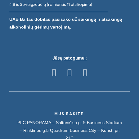
4,8 iš 5 žvaigždučių (remiantis 11 atsiliepimu)
UAB Baltas dobilas pasisako už saikingą ir atsakingą
alkoholinių gėrimų vartojimą.
Jūsų patogumui:
MUS RASITE:
PLC PANORAMA – Saltoniškių g. 9
Business Stadium
– Rinktinės g.5
Quadrum Business City – Konst. pr.
21C