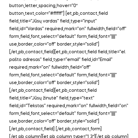
button_letter_spacing_hover=”0″
button_text_color=”#ffffff”] [et_pb_contact_field
field_title=”Jūsų vardas” field_type=”input”
field_id=”Vardas” required_mark=”on” fullwidth_field=”off”
form_field_font_select=”default” form_field_font=”||||”
use_border_color=”off” border_style=”solid”]
[/et_pb_contact_field][et_pb_contact_field field_title=”el.
pašto adresas” field_type=”email” field_id=”Email”
required_mark=”on” fullwidth_field=”off”
form_field_font_select=”default” form_field_font=”||||”
use_border_color=”off” border_style=”solid”]
[/et_pb_contact_field][et_pb_contact_field
field_title=”Jūsų žinutė” field_type=”text”
field_id=”Tekstas” required_mark=”on” fullwidth_field=”on”
form_field_font_select=”default” form_field_font=”||||”
use_border_color=”off” border_style=”solid”]
[/et_pb_contact_field] [/et_pb_contact_form]
[/et_pb_column][et_pb_column type=”1_3″][/et_pb_column]