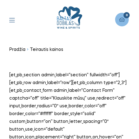
0
Pradžia
Teirautis kainos
[et_pb_section admin_label=”section” fullwidth=”off”]
[et_pb_row admin_label=”row”][et_pb_column type=”2_3″]
[et_pb_contact_form admin_label=”Contact Form”
captcha=”off” title=”Klauskite mūsų” use_redirect=”off”
input_border_radius=”0″ use_border_color=”off”
border_color=”#ffffff” border_style=”solid”
custom_button=”on” button_letter_spacing=”0″
button_use_icon=”default”
button_icon_placement=”right” button_on_hover=”on”