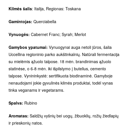
Kilmės šalis
: Italija, Regionas: Toskana
Gamintojas:
Querciabella
Vynuogės:
Cabernet Franc; Syrah; Merlot
Gamybos ypatumai:
Vynuogynai auga netoli jūros, šalia
Uccellina regioninio parko aukštinkalnių. Natūrali fermentacija
su mielėmis ąžuolo talpose. 18 mėn. brandinimas ąžuolo
statinėse, o 6-8 mėn. iki išpilstymo į butelius, cemento
talpose. Vynininkystė: sertifikuota biodinaminė. Gamyboje
nenaudojami jokie gyvulinės kilmės produktai, todėl vynas
tinka veganams ir vegetarams.
Spalva:
Rubino
Aromatas:
Saldžių vyšnių bei uogų, žibuoklių, rožių žiedlapių
ir prieskonių natos.