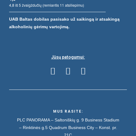
4,8 iš 5 žvaigždučių (remiantis 11 atsiliepimu)
UAB Baltas dobilas pasisako už saikingą ir atsakingą
alkoholinių gėrimų vartojimą.
Jūsų patogumui:
MUS RASITE:
PLC PANORAMA – Saltoniškių g. 9
Business Stadium
– Rinktinės g.5
Quadrum Business City – Konst. pr.
21C