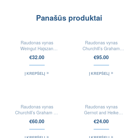
Panašūs produktai
Raudonas vynas
Raudonas vynas
Weingut Hajszan
Churchill’s Graham
Neumann Natural
Vintage Port 2011 Port
€
32.00
€
95.00
Zweigelt (Bio)
Į KREPŠELĮ
Į KREPŠELĮ
Raudonas vynas
Raudonas vynas
Churchill’s Graham 20
Gernot and Heike
Years Old Tawny Port
Heinrich Zweigelt
€
60.00
€
24.00
Burgenland
Į KREPŠELĮ
Į KREPŠELĮ