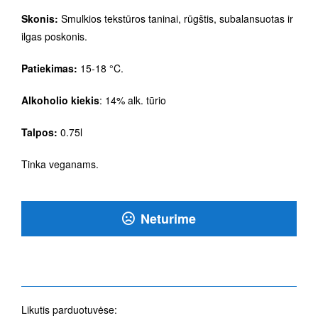
Skonis:
Smulkios tekstūros taninai, rūgštis, subalansuotas ir
ilgas poskonis.
Patiekimas:
15-18 °C.
Alkoholio kiekis
: 14% alk. tūrio
Talpos:
0.75l
Tinka veganams.
Neturime
Likutis parduotuvėse: