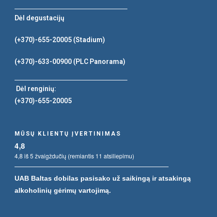
Dėl degustacijų
(+370)-655-20005
(Stadium)
(+370)-633-00900
(PLC Panorama)
Dėl renginių:
(+370)-655-20005
MŪSŲ KLIENTŲ ĮVERTINIMAS
4,8
4,8 iš 5 žvaigždučių (remiantis 11 atsiliepimu)
UAB Baltas dobilas pasisako už saikingą ir atsakingą
alkoholinių gėrimų vartojimą.