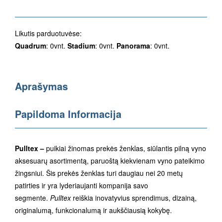
Likutis parduotuvėse:
Quadrum
: 0vnt.
Stadium
: 0vnt.
Panorama
: 0vnt.
Aprašymas
Papildoma Informacija
Pulltex –
puikiai žinomas prekės ženklas, siūlantis pilną vyno
aksesuarų asortimentą, paruoštą kiekvienam vyno pateikimo
žingsniui. Šis prekės ženklas turi daugiau nei 20 metų
patirties ir yra lyderiaujanti kompanija savo
segmente.
Pulltex
reiškia inovatyvius sprendimus, dizainą,
originalumą, funkcionalumą ir aukščiausią kokybę.