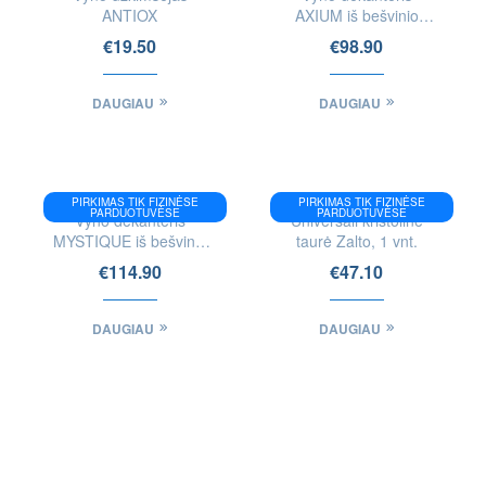
ANTIOX
AXIUM iš bešvinio
krištolo
€
19.50
€
98.90
DAUGIAU
DAUGIAU
PIRKIMAS TIK FIZINĖSE
PIRKIMAS TIK FIZINĖSE
PARDUOTUVĖSE
PARDUOTUVĖSE
Vyno dekanteris
Universali krištolinė
MYSTIQUE iš bešvinio
taurė Zalto, 1 vnt.
krištolo
€
114.90
€
47.10
DAUGIAU
DAUGIAU