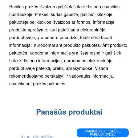
Realios prekės išvaizda gali šiek tiek skirtis nuo esančios
nuotraukoje. Prekės, kurias gausite, gali būti kitokioje
pakuotėje bei kitokios išvaizdos ar formos. Informacija
produkto aprašyme, kuri pateikiama elektroninėje
parduotuvėje, yra bendro pobūdžio, todėl nėra tapati
informacijai, nurodomai ant produkto pakuotės. Ant produkto
pakuotės nurodoma informacija yra išsamesnė ir gali šiek
tiek skirtis nuo informacijos, nurodomos elektroninėje
parduotuvėje pateiktų prekių aprašymuose. Visada
rekomenduojame perskaityti ir vadovautis informacija,
esančia ant prekės pakuotės.
Panašūs produktai
IEŠKOTI
PIRKIMAS TIK FIZINĖSE
FIZINĖSE
PARDUOTUVĖSE
Vyno užkimšėjas
Vyno dekanteris
PARDUOTUVĖSE