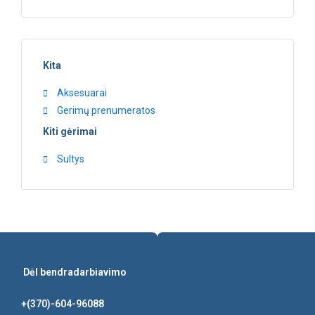
Kita
Aksesuarai
Gerimų prenumeratos
Kiti gėrimai
Sultys
Dėl bendradarbiavimo
+(370)-604-96088