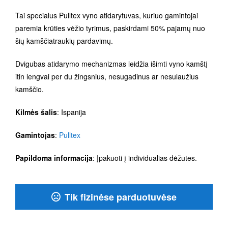
Tai specialus Pulltex vyno atidarytuvas, kuriuo gamintojai
paremia krūties vėžio tyrimus, paskirdami 50% pajamų nuo
šių kamščiatraukių pardavimų.
Dvigubas atidarymo mechanizmas leidžia išimti vyno kamštį
itin lengvai per du žingsnius, nesugadinus ar nesulaužius
kamščio.
Kilmės šalis
: Ispanija
Gamintojas
:
Pulltex
Papildoma informacija
: Įpakuoti į individualias dėžutes.
Tik fizinėse parduotuvėse