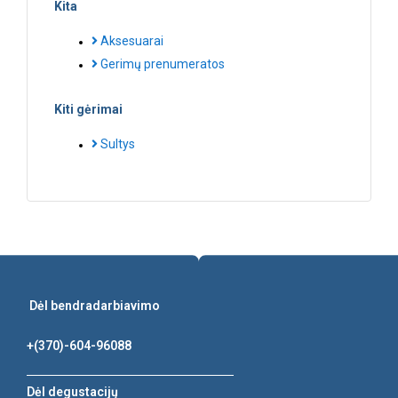
Kita
Aksesuarai
Gerimų prenumeratos
Kiti gėrimai
Sultys
Dėl bendradarbiavimo
+(370)-604-96088
Dėl degustacijų