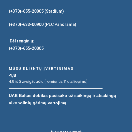
(+370)-655-20005
(Stadium)
(+370)-633-00900
(PLC Panorama)
Dėl renginių:
(+370)-655-20005
MŪSŲ KLIENTŲ ĮVERTINIMAS
4,8
4,8 iš 5 žvaigždučių (remiantis 11 atsiliepimu)
UAB Baltas dobilas pasisako už saikingą ir atsakingą
alkoholinių gėrimų vartojimą.