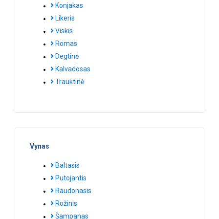
Konjakas
Likeris
Viskis
Romas
Degtinė
Kalvadosas
Trauktinė
Vynas
Baltasis
Putojantis
Raudonasis
Rožinis
Šampanas