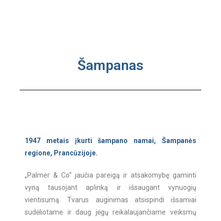
Šampanas
1947 metais įkurti šampano namai, Šampanės
regione, Prancūzijoje.
„Palmer & Co“ jaučia pareigą ir atsakomybę gaminti
vyną tausojant aplinką ir išsaugant vynuogių
vientisumą. Tvarus auginimas atsispindi išsamiai
sudėliotame ir daug jėgų reikalaujančiame veiksmų