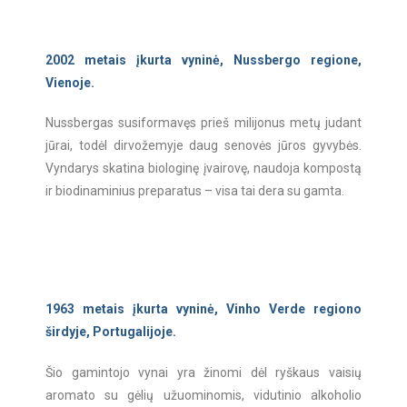
2002 metais įkurta vyninė, Nussbergo regione,
Vienoje.
Nussbergas susiformavęs prieš milijonus metų judant
jūrai, todėl dirvožemyje daug
senovės jūros gyvybės.
Vyndarys skatina biologinę įvairovę, naudoja kompostą
ir biodinaminius preparatus – visa tai dera su gamta.
1963 metais įkurta vyninė, Vinho Verde regiono
širdyje, Portugalijoje.
Šio gamintojo vynai yra žinomi dėl ryškaus vaisių
aromato su gėlių užuominomis, vidutinio alkoholio