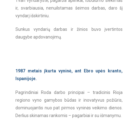
Tvari vyndarystė, pagarba aplinkai, tobulumo siekimas
ir
, svarbiausia, nenuilstamas šeimos darbas,
daro šį
vyndarį išskirtiniu.
Sunkus vyndarių darbas ir žinios buvo įvertintos
daugybe apdovanojimų.
1987 metais įkurta vyninė, ant Ebro upės kranto,
Ispanijoje.
Pagrindiniai Roda darbo principai – tradicinis Rioja
regiono vyno gamybos būdas ir inovatyvus požiūris,
dominuojantis nuo pat pirmos vyninės veikimo dienos.
Derlius skinamas rankomis – pagarbiai ir su išmanymu.