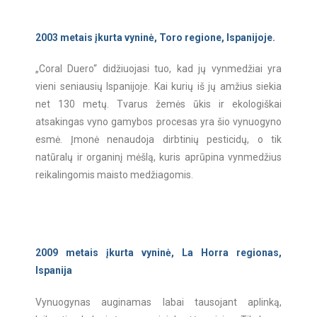
2003 metais įkurta vyninė, Toro regione, Ispanijoje.
„Coral Duero“ didžiuojasi tuo, kad jų vynmedžiai yra
vieni seniausių Ispanijoje. Kai kurių iš jų amžius siekia
net 130 metų. Tvarus žemės ūkis ir ekologiškai
atsakingas vyno gamybos procesas yra šio vynuogyno
esmė. Įmonė nenaudoja dirbtinių pesticidų, o tik
natūralų ir organinį mėšlą, kuris aprūpina vynmedžius
reikalingomis maisto medžiagomis.
2009 metais įkurta vyninė, La Horra regionas,
Ispanija
Vynuogynas auginamas labai tausojant aplinką,