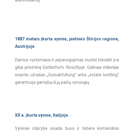
aukštinkalnių.
1887 metais įkurta vyninė, pietinės Štirijos regione,
Austrijoje
.
Darnus vystymasis ir įsipareigojimas nuolat tobulėti yra
giliai įsitvirtinę Sattlerhofo filosofijoje. Galinėje etiketėje
esantis užrašas „Gutsabfüllung“ arba „estate bottling“
garantuoja gamybą iš jų pačių vynuogių.
XX a. įkurta vyninė, Italijoje.
Vyninės stiprybė visada buvo ir tebėra komandinis