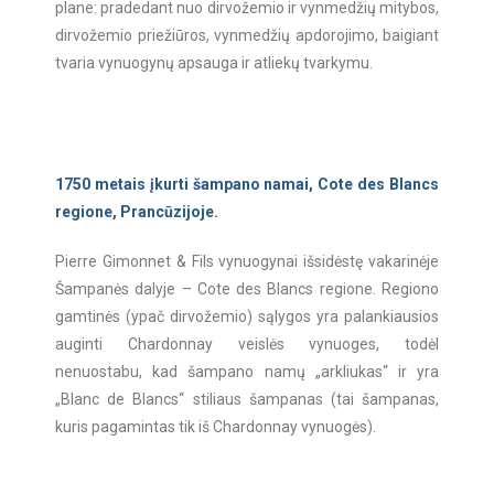
plane: pradedant nuo dirvožemio ir vynmedžių mitybos,
dirvožemio priežiūros, vynmedžių apdorojimo, baigiant
tvaria vynuogynų apsauga ir atliekų tvarkymu.
1750 metais įkurti šampano namai, Cote des Blancs
regione, Prancūzijoje.
Pierre Gimonnet & Fils vynuogynai išsidėstę vakarinėje
Šampanės dalyje – Cote des Blancs regione. Regiono
gamtinės (ypač dirvožemio) sąlygos yra palankiausios
auginti Chardonnay veislės vynuoges, todėl
nenuostabu, kad šampano namų „arkliukas“ ir yra
„Blanc de Blancs“ stiliaus šampanas (tai šampanas,
kuris pagamintas tik iš Chardonnay vynuogės).