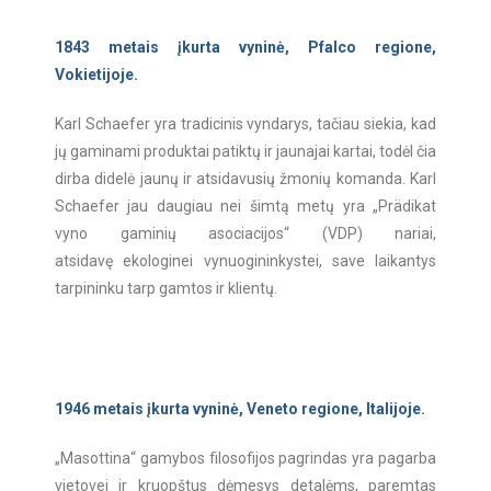
1843 metais įkurta vyninė, Pfalco regione,
Vokietijoje.
Karl Schaefer yra tradicinis vyndarys, tačiau siekia, kad
jų gaminami produktai patiktų ir jaunajai kartai, todėl čia
dirba didelė jaunų ir atsidavusių žmonių komanda. Karl
Schaefer jau daugiau nei šimtą metų yra „Prädikat
vyno gaminių asociacijos“ (VDP) nariai,
atsidavę ekologinei vynuogininkystei, save laikantys
tarpininku tarp gamtos ir klientų.
1946 metais įkurta vyninė, Veneto regione, Italijoje.
„Masottina“ gamybos filosofijos pagrindas yra pagarba
vietovei ir kruopštus dėmesys detalėms, paremtas