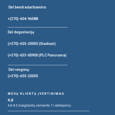
Dėl bendradarbiavimo
+(370)-604-96088
Dėl degustacijų
(+370)-655-20005
(Stadium)
(+370)-633-00900
(PLC Panorama)
Dėl renginių:
(+370)-655-20005
MŪSŲ KLIENTŲ ĮVERTINIMAS
4,8
4,8 iš 5 žvaigždučių (remiantis 11 atsiliepimu)