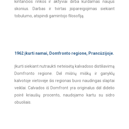
kintančios rinkos ir aktyviai dirba kurdamas naujus
skonius. Darbas ir tvirtas įsipareigojimas siekiant
tobulumo, atspindi gamintojo filosofiją.
1962 įkurti namai, Domfronto regione, Prancūzijoje.
Įkurti siekiant nutraukti neteisėtą kalvadoso distiliavimą
Domfronto regione. Dėl mišrių miškų ir ganyklų
kalvotoje vietovėje šis regionas buvo naudingas slaptai
veiklai. Calvados iš Domfront yra originalus dėl didelio
poiré kriaušių procento, naudojamo kartu su sidro
obuoliais.