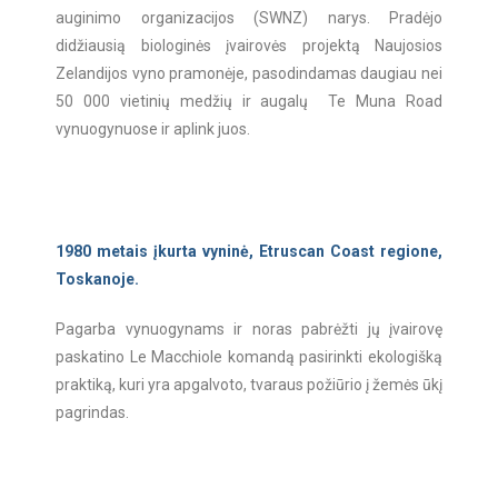
auginimo organizacijos (SWNZ) narys. Pradėjo
didžiausią biologinės įvairovės projektą Naujosios
Zelandijos vyno pramonėje, pasodindamas daugiau nei
50 000 vietinių medžių ir augalų Te Muna Road
vynuogynuose ir aplink juos.
1980 metais įkurta vyninė, Etruscan Coast regione,
Toskanoje.
Pagarba vynuogynams ir noras pabrėžti jų įvairovę
paskatino Le Macchiole komandą pasirinkti ekologišką
praktiką, kuri yra apgalvoto, tvaraus požiūrio į žemės ūkį
pagrindas.