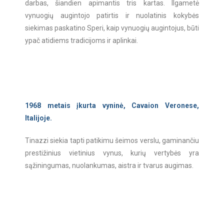
darbas, šiandien apimantis tris kartas. Ilgametė
vynuogių augintojo patirtis ir nuolatinis kokybės
siekimas paskatino Speri, kaip vynuogių augintojus, būti
ypač atidiems tradicijoms ir aplinkai.
1968 metais įkurta vyninė, Cavaion Veronese,
Italijoje.
Tinazzi siekia tapti patikimu šeimos verslu, gaminančiu
prestižinius vietinius vynus, kurių vertybės yra
sąžiningumas, nuolankumas, aistra ir tvarus augimas.