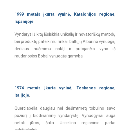
1999 metais įkurta vyninė, Katalonijos regione,
Ispanijoje.
Vyndarys iš kitų išsiskiria unikalių ir novatoriškų metodų
bei produktų pateikimu rinkai: baltųjų Albariño vynuogių
derliaus nuėmimu naktį ir putojančio vyno iš
raudonosios Bobal vynuogės gamyba.
1974 metais įkurta vyninė, Toskanos regione,
Italijoje
.
Querciabella daugiau nei dešimtmetį tobulino savo
požiūrį į biodinaminę vyndarystę. Vynuogynai auga
netoli jūros, šalia Uccellina regioninio parko