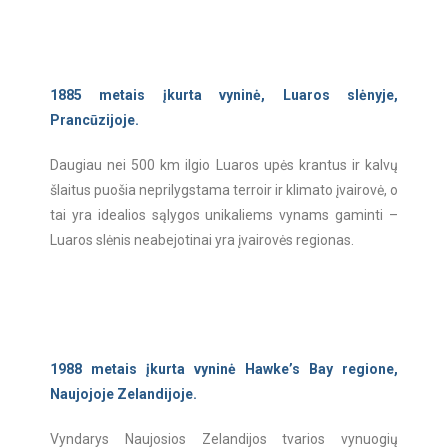
1885 metais įkurta vyninė, Luaros slėnyje,
Prancūzijoje.
Daugiau nei 500 km ilgio Luaros upės krantus ir kalvų
šlaitus puošia neprilygstama terroir ir klimato įvairovė, o
tai yra idealios sąlygos unikaliems vynams gaminti –
Luaros slėnis neabejotinai yra įvairovės regionas.
1988 metais įkurta vyninė Hawke’s Bay regione,
Naujojoje Zelandijoje.
Vyndarys Naujosios Zelandijos tvarios vynuogių