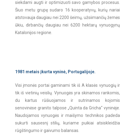
siekdami augti ir optimizuoti savo gamybos procesus.
Šiuo metu grupę sudaro 16 kooperatyvų, kurių nariai
atstovauja daugiau nei 2200 šeimų, užsiimančių žemės
ūkiu, dirbančių daugiau nei 6200 hektarų vynuogynų
Katalonijos regione.
1981 metais įkurta vyninė, Portugalijoje.
Visi įmonės portai gaminami tik iš A klasės vynuogių ir
tik iš vietinių veislių. Vynuogės yra skinamos rankomis,
du kartus rūšiuojamos ir sutrinamos kojomis
senovinėse granito talpose „Quinta da Gricha“ vyninėje.
Naudojamos vynuogės ir maišymo technikos padeda
sukurti sausesnį stilių, kuriame puikiai atsiskleidžia
rūgštingumo ir gaivumo balansas.