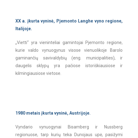
XX a. įkurta vyninė, Pjemonto Langhe vyno regione,
Italijoje.
„Vietti“ yra vieninteliai gamintojai Pjemonto regione,
kurie valdo vynuogynus visose vienuolikoje Barolo
gaminančių savivaldybių (eng. municipalities), ir
daugelis sklypų yra pačiose istoriškiausiose ir
kilmingiausiose vietose.
1980 metais įkurta vyninė, Austrijoje.
Vyndario vynuogynai Bisamberg ir Nussberg
regionuose, tarp kurių teka Dunojaus upė, pasižymi