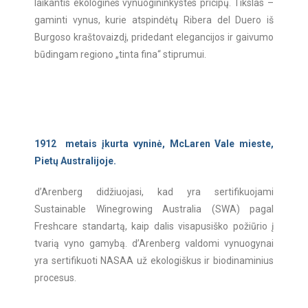
laikantis ekologinės vynuogininkystės pricipų.
Tikslas –
gaminti vynus, kurie atspindėtų Ribera del Duero iš
Burgoso kraštovaizdį, pridedant elegancijos ir gaivumo
būdingam regiono „tinta fina“ stiprumui.
1912 metais įkurta vyninė, McLaren Vale mieste,
Pietų Australijoje.
d’Arenberg didžiuojasi, kad yra sertifikuojami
Sustainable Winegrowing Australia (SWA) pagal
Freshcare standartą, kaip dalis visapusiško požiūrio į
tvarią vyno gamybą. d’Arenberg valdomi vynuogynai
yra sertifikuoti NASAA už ekologiškus ir biodinaminius
procesus.