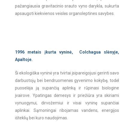
pažangiausia gravitacinio srauto vyno darykla, sukurta
apsaugoti kiekvienos veislės organoleptines savybes.
1996 metais įkurta vyninė, Colchagua slėnyje,
Apaltoje.
Ši ekologiška vyninė yra tvirtai įsipareigojusi gerinti savo
darbuotojų bei bendruomenės gyvenimo kokybę, todėl
puoselėja ją supančią aplinką ir rūpinasi biologine
įvairove. Ypatingas dėmesys ir priežiūra yra skiriami
vynuogynui, dirvožemiui ir visai vyninę supančiai
aplinkai. Sąmoningai ribojamas vandens, energijos
išteklių bei kuro naudojimas.