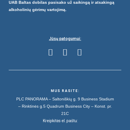
UAB Baltas dobilas pasisako už saikingą ir atsakingą
alkoholinių gėrimų vartojimą.
Jūsų patogumui:
MUS RASITE:
PLC PANORAMA – Saltoniškių g. 9
Business Stadium
– Rinktinės g.5
Quadrum Business City – Konst. pr.
21C
Kreipkitės el. paštu: