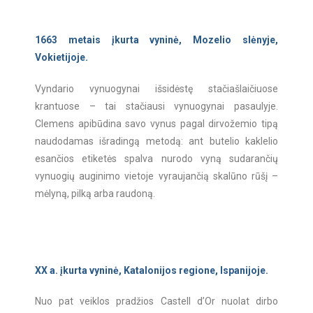
1663 metais įkurta vyninė, Mozelio slėnyje,
Vokietijoje.
Vyndario vynuogynai išsidėstę stačiašlaičiuose
krantuose – tai stačiausi vynuogynai pasaulyje.
Clemens apibūdina savo vynus pagal dirvožemio tipą
naudodamas išradingą metodą: ant butelio kaklelio
esančios etiketės spalva nurodo vyną sudarančių
vynuogių auginimo vietoje vyraujančią skalūno rūšį –
mėlyną, pilką arba raudoną.
XX a. įkurta vyninė, Katalonijos regione, Ispanijoje.
Nuo pat veiklos pradžios Castell d’Or nuolat dirbo