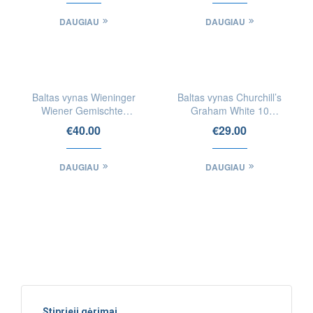
DAUGIAU
DAUGIAU
IEŠKOTI
IEŠKOTI
FIZINĖSE
FIZINĖSE
Baltas vynas Wieninger
Baltas vynas Churchill’s
PARDUOTUVĖSE
PARDUOTUVĖSE
Wiener Gemischter
Graham White 10
Satz Ried Ulm DAC
Years Old Aperitif Port
€
40.00
€
29.00
DAUGIAU
DAUGIAU
Stiprieji gėrimai