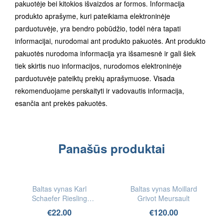
pakuotėje bei kitokios išvaizdos ar formos. Informacija
produkto aprašyme, kuri pateikiama elektroninėje
parduotuvėje, yra bendro pobūdžio, todėl nėra tapati
informacijai, nurodomai ant produkto pakuotės. Ant produkto
pakuotės nurodoma informacija yra išsamesnė ir gali šiek
tiek skirtis nuo informacijos, nurodomos elektroninėje
parduotuvėje pateiktų prekių aprašymuose. Visada
rekomenduojame perskaityti ir vadovautis informacija,
esančia ant prekės pakuotės.
Panašūs produktai
IEŠKOTI
IEŠKOTI
FIZINĖSE
FIZINĖSE
Baltas vynas Karl
Baltas vynas Moillard
PARDUOTUVĖSE
PARDUOTUVĖSE
Schaefer Riesling
Grivot Meursault
Trocken Pfalz (Bio)
€
22.00
€
120.00