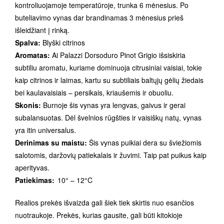
kontroliuojamoje temperatūroje, trunka 6 mėnesius. Po
buteliavimo vynas dar brandinamas 3 mėnesius prieš
išleidžiant į rinką.
Spalva:
Blyški citrinos
Aromatas:
Ai Palazzi Dorsoduro Pinot Grigio išsiskiria
subtiliu aromatu, kuriame dominuoja citrusiniai vaisiai, tokie
kaip citrinos ir laimas, kartu su subtiliais baltųjų gėlių žiedais
bei kaulavaisiais – persikais, kriaušemis ir obuoliu.
Skonis:
Burnoje šis vynas yra lengvas, gaivus ir gerai
subalansuotas. Dėl švelnios rūgšties ir vaisiškų natų, vynas
yra itin universalus.
Derinimas su maistu:
Šis vynas puikiai dera su šviežiomis
salotomis, daržovių patiekalais ir žuvimi. Taip pat puikus kaip
aperityvas.
Patiekimas:
10° – 12°C
Realios prekės išvaizda gali šiek tiek skirtis nuo esančios
nuotraukoje. Prekės, kurias gausite, gali būti kitokioje