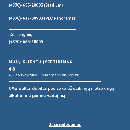
(+370)-655-20005
(Stadium)
(+370)-633-00900
(PLC Panorama)
Dėl renginių:
(+370)-655-20005
MŪSŲ KLIENTŲ ĮVERTINIMAS
4,8
4,8 iš 5 žvaigždučių (remiantis 11 atsiliepimu)
UAB Baltas dobilas pasisako už saikingą ir atsakingą
alkoholinių gėrimų vartojimą.
Jūsų patogumui: