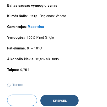
Baltas sausas vynuogių vynas
Kilmės šalis
: Italija, Regionas: Veneto
Gamintojas
:
Masottina
Vynuogės:
100% Pinot Grigio
Patiekimas:
8° – 10°C
Alkoholio kiekis
: 12,5% alk. tūrio
Talpos:
0,75 l
Turime
Į KREPŠELĮ