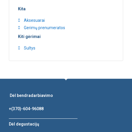
Kita
Aksesuarai
Gerimų prenumeratos
Kiti gėrimai
Sultys
Dėl bendradarbiavimo
+(370)-604-96088
Dėl degustacijų