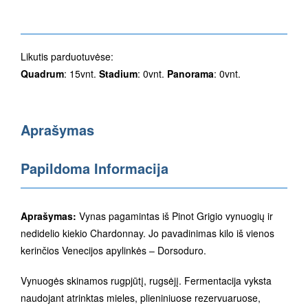
Likutis parduotuvėse:
Quadrum
: 15vnt.
Stadium
: 0vnt.
Panorama
: 0vnt.
Aprašymas
Papildoma Informacija
Aprašymas:
Vynas pagamintas iš Pinot Grigio vynuogių ir
nedidelio kiekio Chardonnay. Jo pavadinimas kilo iš vienos
kerinčios Venecijos apylinkės – Dorsoduro.
Vynuogės skinamos rugpjūtį, rugsėjį. Fermentacija vyksta
naudojant atrinktas mieles, plieniniuose rezervuaruose,