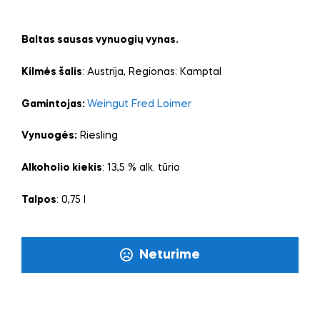
Baltas sausas vynuogių vynas.
Kilmės šalis
: Austrija, Regionas: Kamptal
Gamintojas:
Weingut Fred Loimer
Vynuogės:
Riesling
Alkoholio kiekis
: 13,5 % alk. tūrio
Talpos
: 0,75 l
Neturime