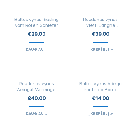
IEŠKOTI
FIZINĖSE
Baltas vynas Riesling
Raudonas vynas
PARDUOTUVĖSE
vom Roten Schiefer
Vietti Langhe
Nebbiolo PERBACCO
€
29.00
€
39.00
DOCG
DAUGIAU
Į KREPŠELĮ
IEŠKOTI
FIZINĖSE
Raudonas vynas
Baltas vynas Adega
PARDUOTUVĖSE
Weingut Wieninger
Ponte da Barca
Select Pinot noir
Grande Escolha
€
40.00
€
14.00
DAUGIAU
Į KREPŠELĮ