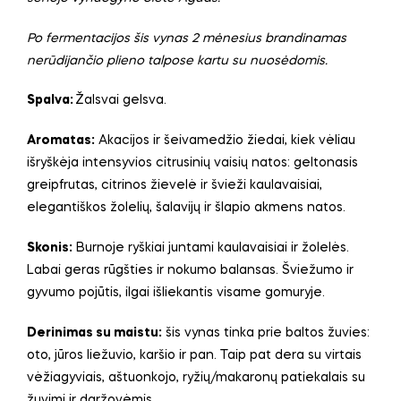
Po fermentacijos šis vynas 2 mėnesius brandinamas
nerūdijančio plieno talpose kartu su nuosėdomis.
Spalva:
Žalsvai gelsva.
Aromatas:
Akacijos ir šeivamedžio žiedai, kiek vėliau
išryškėja intensyvios citrusinių vaisių natos: geltonasis
greipfrutas, citrinos žievelė ir švieži kaulavaisiai,
elegantiškos žolelių, šalavijų ir šlapio akmens natos.
Skonis:
Burnoje ryškiai juntami kaulavaisiai ir žolelės.
Labai geras rūgšties ir nokumo balansas. Šviežumo ir
gyvumo pojūtis, ilgai išliekantis visame gomuryje.
Derinimas su maistu:
šis vynas tinka prie baltos žuvies:
oto, jūros liežuvio, karšio ir pan. Taip pat dera su virtais
vėžiagyviais, aštuonkojo, ryžių/makaronų patiekalais su
žuvimi ir daržovėmis.