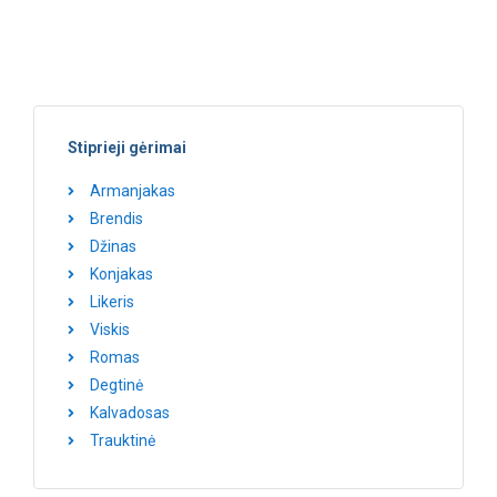
Stiprieji gėrimai
Armanjakas
Brendis
Džinas
Konjakas
Likeris
Viskis
Romas
Degtinė
Kalvadosas
Trauktinė