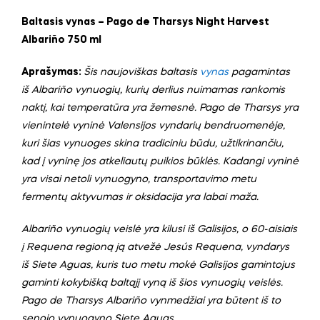
Baltasis vynas – Pago de Tharsys Night Harvest
Albariño 750 ml
Aprašymas:
Šis naujoviškas baltasis
vynas
pagamintas
iš Albariño vynuogių, kurių derlius nuimamas rankomis
naktį, kai temperatūra yra žemesnė. Pago de Tharsys yra
vienintelė vyninė Valensijos vyndarių bendruomenėje,
kuri šias vynuoges skina tradiciniu būdu, užtikrinančiu,
kad į vyninę jos atkeliautų puikios būklės. Kadangi vyninė
yra visai netoli vynuogyno, transportavimo metu
fermentų aktyvumas ir oksidacija yra labai maža.
Albariño vynuogių veislė yra kilusi iš Galisijos, o 60-aisiais
į Requena regioną ją atvežė Jesús Requena, vyndarys
iš Siete Aguas, kuris tuo metu mokė Galisijos gamintojus
gaminti kokybišką baltąjį vyną iš šios vynuogių veislės.
Pago de Tharsys Albariño vynmedžiai yra būtent iš to
senojo vynuogyno Siete Aguas.