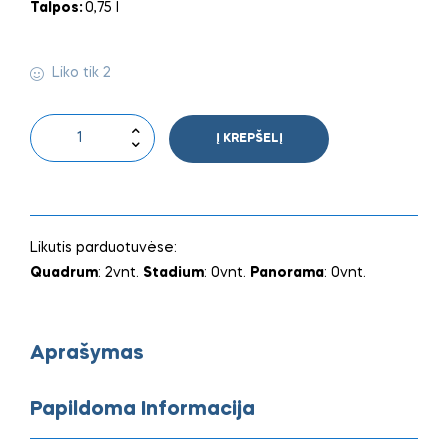
Talpos:
0,75 l
Liko tik 2
Į KREPŠELĮ
Likutis parduotuvėse:
Quadrum
: 2vnt.
Stadium
: 0vnt.
Panorama
: 0vnt.
Aprašymas
Papildoma Informacija