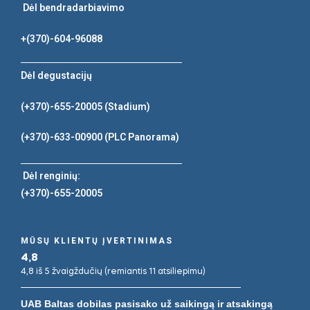
Dėl bendradarbiavimo
+(370)-604-96088
Dėl degustacijų
(+370)-655-20005
(Stadium)
(+370)-633-00900
(PLC Panorama)
Dėl renginių:
(+370)-655-20005
MŪSŲ KLIENTŲ ĮVERTINIMAS
4,8
4,8 iš 5 žvaigždučių (remiantis 11 atsiliepimu)
UAB Baltas dobilas pasisako už saikingą ir atsakingą