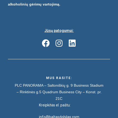
alkoholinių gėrimų vartojimą.
Jūsų patogumui:
MUS RASITE:
PLC PANORAMA – Saltoniškių g. 9
Business Stadium
– Rinktinės g.5
Quadrum Business City – Konst. pr.
21C
Kreipkitės el. paštu:
info@baltasdobilas.com