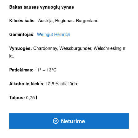
Baltas sausas vynuogių vynas
Kilmės šalis
: Austrija, Regionas: Burgenland
Gamintojas
:
Weingut Heinrich
Vynuogės:
Chardonnay, Weissburgunder, Welschriesling ir
kt.
Patiekimas:
11° – 13°C
Alkoholio kiekis
: 12,5 % alk. tūrio
Talpos:
0,75 l
Neturime