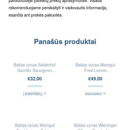
parduotuvėje pateiktų prekių aprašymuose. Visada
rekomenduojame perskaityti ir vadovautis informacija,
esančia ant prekės pakuotės.
Panašūs produktai
IEŠKOTI
FIZINĖSE
Baltas vynas Sattlerhof
Baltas vynas Weingut
PARDUOTUVĖSE
Gamlitz Sauvignon
Fred Loimer
blanc
Steinmassl Riesling
€
32.00
€
49.00
Reserve Erste OTW
Lage Kamptal (Bio)
Į KREPŠELĮ
DAUGIAU
IEŠKOTI
IEŠKOTI
FIZINĖSE
FIZINĖSE
Baltas vynas Weingut
Baltas vynas Wieninger
PARDUOTUVĖSE
PARDUOTUVĖSE