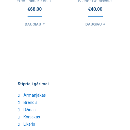
Fred Loimer Zobing
Wiener Gemischter
Heiligenstein Riesling
Satz Ried Ulm DAC
€
68.00
€
40.00
DAUGIAU
DAUGIAU
Stiprieji gėrimai
Armanjakas
Brendis
Džinas
Konjakas
Likeris