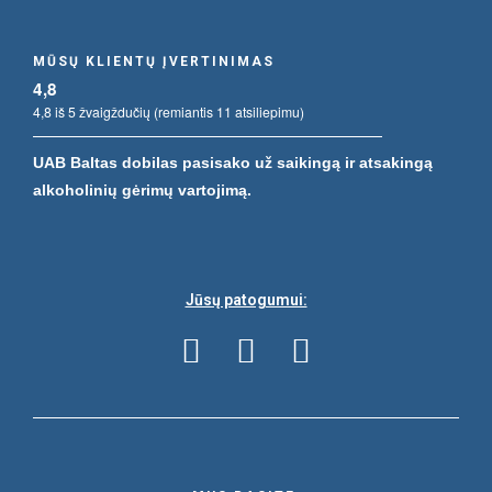
MŪSŲ KLIENTŲ ĮVERTINIMAS
4,8
4,8 iš 5 žvaigždučių (remiantis 11 atsiliepimu)
UAB Baltas dobilas pasisako už saikingą ir atsakingą
alkoholinių gėrimų vartojimą.
Jūsų patogumui: