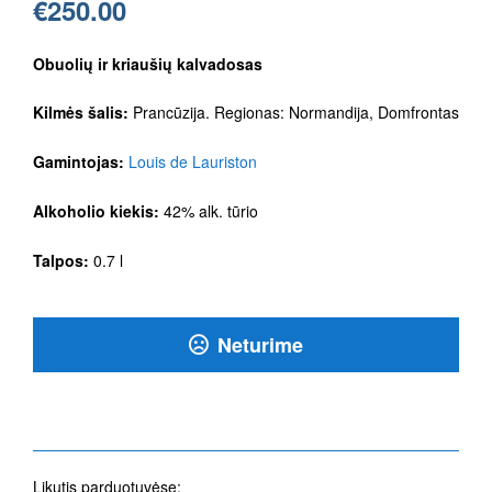
€
250.00
Obuolių ir kriaušių kalvadosas
Kilmės šalis:
Prancūzija. Regionas: Normandija, Domfrontas
Gamintojas:
Louis de Lauriston
Alkoholio kiekis:
42% alk. tūrio
Talpos:
0.7 l
Neturime
Likutis parduotuvėse: