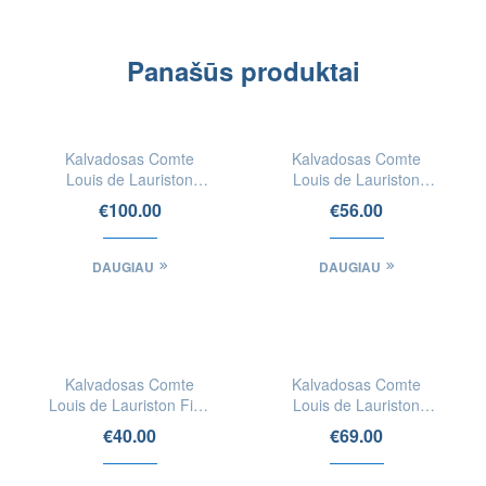
Panašūs produktai
IEŠKOTI
IEŠKOTI
FIZINĖSE
FIZINĖSE
Kalvadosas Comte
Kalvadosas Comte
PARDUOTUVĖSE
PARDUOTUVĖSE
Louis de Lauriston
Louis de Lauriston
Hors d‘Age
Reserve – Domfrontais
€
100.00
€
56.00
Domfrontais
DAUGIAU
DAUGIAU
IEŠKOTI
IEŠKOTI
FIZINĖSE
FIZINĖSE
Kalvadosas Comte
Kalvadosas Comte
PARDUOTUVĖSE
PARDUOTUVĖSE
Louis de Lauriston Fine
Louis de Lauriston
Calvados AOC
VSOP Domfrontais
€
40.00
€
69.00