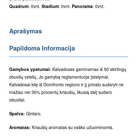
Quadrum
: 0vnt.
Stadium
: 0vnt.
Panorama
: 0vnt.
Aprašymas
Papildoma Informacija
Gamybos ypatumai:
Kalvadosas gaminamas iš 50 skirtingų
obuolių veislių. Jo gamybą reglamentuoja įstatymai.
Kalvadosai kilę iš Domfronto regiono ir jį privalo sudaryti ne
mažiau nei 30% procentų kriaušių, likusią dalį sudaro
obuoliai.
Spalva:
Gintaro.
Aromatas:
Kriaušių aromatas su vaško užuominomis.