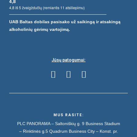
4,8
4,8 iš 5 žvaigždučių (remiantis 11 atsiliepimu)
UAB Baltas dobilas pasisako už saikingą ir atsakingą
alkoholinių gėrimų vartojimą.
Jūsų patogumui:
MUS RASITE:
PLC PANORAMA – Saltoniškių g. 9
Business Stadium
– Rinktinės g.5
Quadrum Business City – Konst. pr.