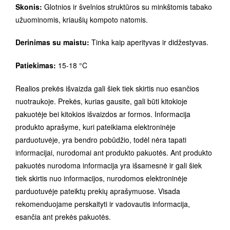
Skonis:
Glotnios ir švelnios struktūros su minkštomis tabako
užuominomis, kriaušių kompoto natomis.
Derinimas su maistu:
Tinka kaip aperityvas ir didžestyvas.
Patiekimas:
15-18 °C
Realios prekės išvaizda gali šiek tiek skirtis nuo esančios
nuotraukoje. Prekės, kurias gausite, gali būti kitokioje
pakuotėje bei kitokios išvaizdos ar formos. Informacija
produkto aprašyme, kuri pateikiama elektroninėje
parduotuvėje, yra bendro pobūdžio, todėl nėra tapati
informacijai, nurodomai ant produkto pakuotės. Ant produkto
pakuotės nurodoma informacija yra išsamesnė ir gali šiek
tiek skirtis nuo informacijos, nurodomos elektroninėje
parduotuvėje pateiktų prekių aprašymuose. Visada
rekomenduojame perskaityti ir vadovautis informacija,
esančia ant prekės pakuotės.