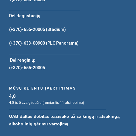
Dėl degustacijų
(+370)-655-20005
(Stadium)
(+370)-633-00900
(PLC Panorama)
Dėl renginių:
(+370)-655-20005
MŪSŲ KLIENTŲ ĮVERTINIMAS
4,8
4,8 iš 5 žvaigždučių (remiantis 11 atsiliepimu)
UAB Baltas dobilas pasisako už saikingą ir atsakingą
alkoholinių gėrimų vartojimą.