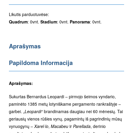
Likutis parduotuvėse:
Quadrum
: 0vnt.
Stadium
: 0vnt.
Panorama
: 0vnt.
Aprašymas
Papildoma Informacija
Aprašymas:
Sukurtas Bernardus Leopardi – pirmojo šeimos vyndario,
paminėto 1385 metų lotyniškame pergamento rankraštyje –
garbei. „
Leopardi“
brandinamas daugiau nei 60 mėnesių. Tai
geriausių vienos rūšies vynų, pagamintų iš pagrindinių mūsų
vynuogynų –
Xarel·lo
,
Macabeu
ir
Parellada
, derinio