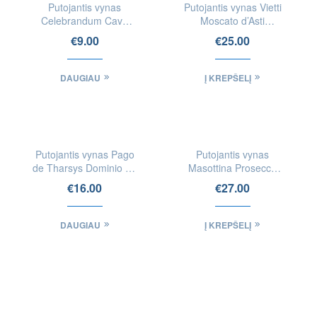
FIZINĖSE
Putojantis vynas
Putojantis vynas Vietti
PARDUOTUVĖSE
Celebrandum Cava
Moscato d’Asti
Brut 0.375l
Cascinetta DOCG
€
9.00
€
25.00
DAUGIAU
Į KREPŠELĮ
IEŠKOTI
FIZINĖSE
Putojantis vynas Pago
Putojantis vynas
PARDUOTUVĖSE
de Tharsys Dominio de
Masottina Prosecco
Requena Brut Rose
R.D.O. – Le Rive di
€
16.00
€
27.00
Cava
Ogliano Extra Dry
DOCG
DAUGIAU
Į KREPŠELĮ