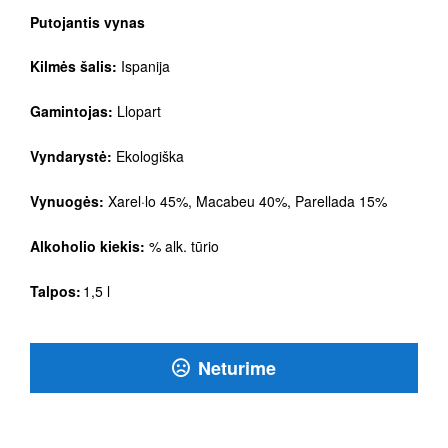
Putojantis vynas
Kilmės šalis:
Ispanija
Gamintojas:
Llopart
Vyndarystė:
Ekologiška
Vynuogės:
Xarel·lo 45%, Macabeu 40%, Parellada 15%
Alkoholio kiekis:
% alk. tūrio
Talpos:
1,5 l
Neturime