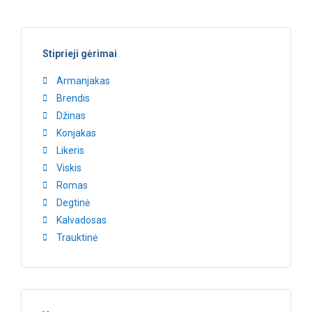
Stiprieji gėrimai
Armanjakas
Brendis
Džinas
Konjakas
Likeris
Viskis
Romas
Degtinė
Kalvadosas
Trauktinė