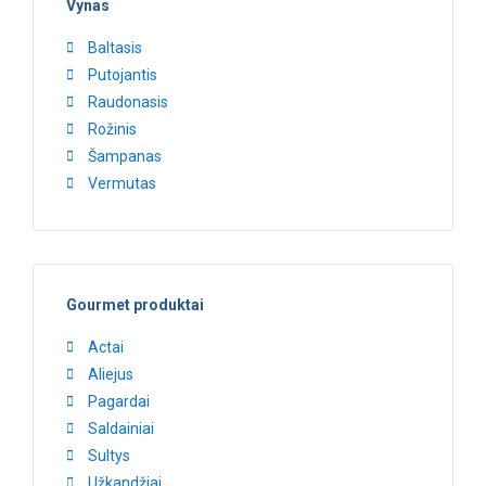
Vynas
Baltasis
Putojantis
Raudonasis
Rožinis
Šampanas
Vermutas
Gourmet produktai
Actai
Aliejus
Pagardai
Saldainiai
Sultys
Užkandžiai