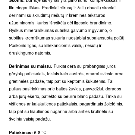
itin elegantiškas. Pradiniai citrusų ir žalių obuolių skoniai
derinami su skrudintų riešutų ir kreminės tekstūros
užuominomis, kurios išryškėja dėl ilgesnio brandinimo.
Ryškus minerališkumas suteikia gaivumo ir gyvumo, o
subtilus kremiškumas sukuria nuostabiai subalansuotą pojūtį.
Poskonis ilgas, su išliekančiomis vaisių, riešutų ir
druskingumo natomis.
Derinimas su maistu:
Puikiai dera su prabangiais jūros
gėrybių patiekalais, tokiais kaip austrės, omarai sviesto arba
grietinėlės padaže, taip pat su keptomis šukutėmis. Tai
puikus pasirinkimas prie baltos žuvies, pavyzdžiui, dorados
arba jūrų ešerio, patiekto su beurre blanc padažu. Tinka su
vištienos ar kalakutienos patiekalais, pagardintais žolelėmis,
taip pat su kiaulienos nugarine arba anties krūtinėle su
švelniu vaisių padažu.
Patiekimas:
6-8 °C