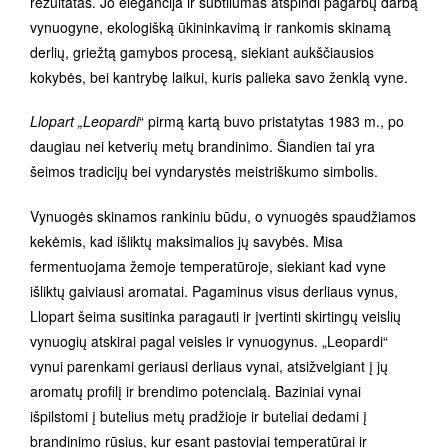
rezultatas. Jo elegancija ir subtilumas atspindi pagarbų darbą
vynuogyne, ekologišką ūkininkavimą ir rankomis skinamą
derlių, griežtą gamybos procesą, siekiant aukščiausios
kokybės, bei kantrybę laikui, kuris palieka savo ženklą vyne.
Llopart „Leopardi
“ pirmą kartą buvo pristatytas 1983 m., po
daugiau nei ketverių metų brandinimo. Šiandien tai yra
šeimos tradicijų bei vyndarystės meistriškumo simbolis.
Vynuogės skinamos rankiniu būdu, o vynuogės spaudžiamos
kekėmis, kad išliktų maksimalios jų savybės. Misa
fermentuojama žemoje temperatūroje, siekiant kad vyne
išliktų gaiviausi aromatai. Pagaminus visus derliaus vynus,
Llopart šeima susitinka paragauti ir įvertinti skirtingų veislių
vynuogių atskirai pagal veisles ir vynuogynus. „Leopardi“
vynui parenkami geriausi derliaus vynai, atsižvelgiant į jų
aromatų profilį ir brendimo potencialą. Baziniai vynai
išpilstomi į butelius metų pradžioje ir buteliai dedami į
brandinimo rūsius, kur esant pastoviai temperatūrai ir