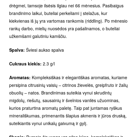
drėgmei, tamsoje ilsėsis ilgiau nei 66 mėnesius. Pasibaigus
brandinimo laikui, buteliai perkeliami į stelažus, kur
kiekvienas iš jų yra vartomas rankomis (riddling). Po mėnesio
rankų darbo, mielių nuosėdos yra pašalinamos, o buteliai
užkemšami galutiniu kamščiu.
Spalva:
Šviesi aukso spalva
Cukraus kiekis:
2.3 g/l
Aromatas:
Kompleksiškas ir elegantiškas aromatas, kuriame
persipina citrusinių vaisių – citrinos žievelės, greipfruto ir žalių
obuolių – natos. Brandinimas suteikia vynui skrudintų
migdolų, riešutų, sausainių ir švelnios vanilės užuominas,
kurios praturtina aromatų paletę. Taip pat juntamas ryškus
minerališkumas, primenantis šlapius akmenis ir jūros druską,
suteikiantis vynui unikalų gaivumą ir gylį.
Skonis:
Burnoje šis vynas yra pilno kūno, kompleksiškas ir