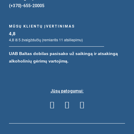
(+370)-655-20005
MŪSŲ KLIENTŲ ĮVERTINIMAS
4,8
4,8 iš 5 žvaigždučių (remiantis 11 atsiliepimu)
UAB Baltas dobilas pasisako už saikingą ir atsakingą
alkoholinių gėrimų vartojimą.
Jūsų patogumui: