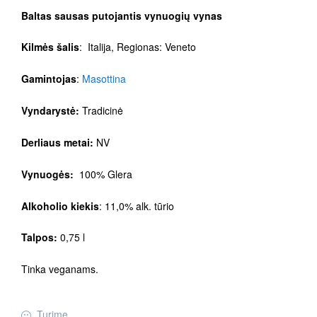
Baltas sausas putojantis vynuogių vynas
Kilmės šalis
: Italija, Regionas: Veneto
Gamintojas
:
Masottina
Vyndarystė:
Tradicinė
Derliaus metai:
NV
Vynuogės:
100% Glera
Alkoholio kiekis
: 11,0% alk. tūrio
Talpos:
0,75 l
Tinka veganams.
Turime