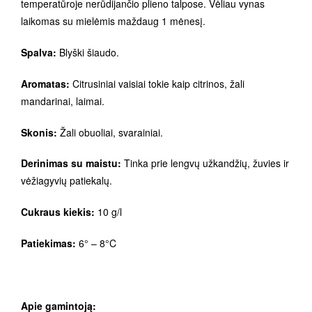
temperatūroje nerūdijančio plieno talpose. Vėliau vynas
laikomas su mielėmis maždaug 1 mėnesį.
Spalva:
Blyški šiaudo.
Aromatas:
Citrusiniai vaisiai tokie kaip citrinos, žali
mandarinai, laimai.
Skonis:
Žali obuoliai, svarainiai.
Derinimas su maistu:
Tinka prie lengvų užkandžių, žuvies ir
vėžiagyvių patiekalų.
Cukraus kiekis:
10 g/l
Patiekimas:
6° – 8°C
Apie gamintoją: