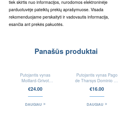
tiek skirtis nuo informacijos, nurodomos elektroninėje
parduotuvėje pateiktų prekių aprašymuose. Visada
rekomenduojame perskaityti ir vadovautis informacija,
esančia ant prekės pakuotės.
Panašūs produktai
IEŠKOTI
IEŠKOTI
FIZINĖSE
FIZINĖSE
Putojantis vynas
Putojantis vynas Pago
PARDUOTUVĖSE
PARDUOTUVĖSE
Moillard-Grivot
de Tharsys Dominio de
Crémant de Bourgogne
Requena Brut Rose
€
24.00
€
16.00
Brut
Cava
DAUGIAU
DAUGIAU