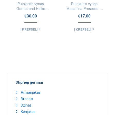
Putojantis vynas
Putojantis vynas
Gernot and Heike
Masottina Prosecco di
Heinrich Oh When The
Treviso Extra Dry DOC
€
30.00
€
17.00
Saints Pét-Nat
Į KREPŠELĮ
Į KREPŠELĮ
Stiprieji gėrimai
Armanjakas
Brendis
Džinas
Konjakas