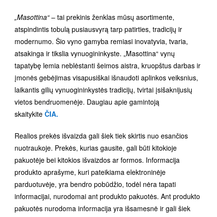
„Masottina“
– tai prekinis ženklas mūsų asortimente,
atspindintis tobulą pusiausvyrą tarp patirties, tradicijų ir
modernumo. Šio vyno gamyba remiasi inovatyvia, tvaria,
atsakinga ir tikslia vynuogininkyste. „Masottina“ vynų
tapatybę lemia neblėstanti šeimos aistra, kruopštus darbas ir
įmonės gebėjimas visapusiškai išnaudoti aplinkos veiksnius,
laikantis gilių vynuogininkystės tradicijų, tvirtai įsišaknijusių
vietos bendruomenėje. Daugiau apie gamintoją
skaitykite
ČIA.
Realios prekės išvaizda gali šiek tiek skirtis nuo esančios
nuotraukoje. Prekės, kurias gausite, gali būti kitokioje
pakuotėje bei kitokios išvaizdos ar formos. Informacija
produkto aprašyme, kuri pateikiama elektroninėje
parduotuvėje, yra bendro pobūdžio, todėl nėra tapati
informacijai, nurodomai ant produkto pakuotės. Ant produkto
pakuotės nurodoma informacija yra išsamesnė ir gali šiek