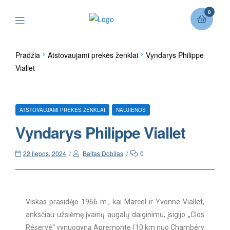
0
Pradžia
Atstovaujami prekės ženklai
Vyndarys Philippe
Viallet
ATSTOVAUJAMI PREKĖS ŽENKLAI
NAUJIENOS
Vyndarys Philippe Viallet
22 liepos, 2024
Baltas Dobilas
0
Viskas prasidėjo 1966 m., kai Marcel ir Yvonne Viallet,
anksčiau užsiėmę įvairių augalų daiginimu, įsigijo „Clos
Réservé“ vynuogyną Apremonte (10 km nuo Chambéry