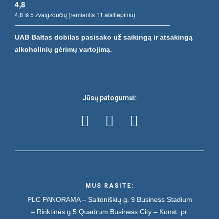
4,8
4,8 iš 5 žvaigždučių (remiantis 11 atsiliepimu)
UAB Baltas dobilas pasisako už saikingą ir atsakingą
alkoholinių gėrimų vartojimą.
Jūsų patogumui:
MUS RASITE:
PLC PANORAMA – Saltoniškių g. 9
Business Stadium
– Rinktinės g.5
Quadrum Business City – Konst. pr.