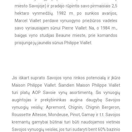
miesto Savojoje) ir pradėjo rūpintis savo pirmaisiais 2,5
hektaro vynmedžių. 1982 m. po sunkios avarijos,
Marcel Viallet perdavė vynuogyno priežiūros vadeles
savo vyriausiajam sūnui Pierre Viallet. Na, o 1984 m.,
baigęs vyno studijas Beaune mieste, prie komandos
prisijungė jų jaunėlis sūnus Philippe Viallet.
Jis iškart suprato Savojos vyno rinkos potencialą ir įkūrė
Maison Philippe Viallet. Šiandien Maison Philippe Viallet
turi platų AOP Savoie vynų asortimentą. Šis vynuogių
augintojas ir prekybininkas augina daugybę Savojos
vynuogių veislių: Apremont, Chignin, Chignin Bergeron,
Roussette Altesse, Mondeuse, Pinot, Gamay ir t.t. Savojos
kremantų gamybai būtinai turi būti naudojamos vietinės
Savojos vynuogių veislės, jos turi sudaryti bent 60% bazinio