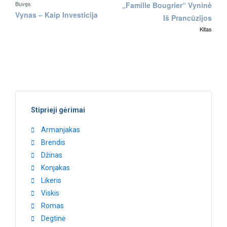
Buvęs
„Famille Bougrier“ Vyninė
Vynas – Kaip Investicija
Iš Prancūzijos
Kitas
Stiprieji gėrimai
Armanjakas
Brendis
Džinas
Konjakas
Likeris
Viskis
Romas
Degtinė