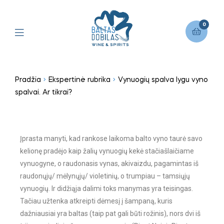
0
Pradžia
Ekspertinė rubrika
Vynuogių spalva lygu vyno
spalvai. Ar tikrai?
Įprasta manyti, kad rankose laikoma balto vyno taurė savo
kelionę pradėjo kaip žalių vynuogių kekė stačiašlaičiame
vynuogyne, o raudonasis vynas, akivaizdu, pagamintas iš
raudonųjų/ mėlynųjų/ violetinių, o trumpiau – tamsiųjų
vynuogių. Ir didžiąja dalimi toks manymas yra teisingas.
Tačiau užtenka atkreipti dėmesį į šampaną, kuris
dažniausiai yra baltas (taip pat gali būti rožinis), nors dvi iš