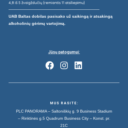
4,8 iš 5 žvaigždučių (remiantis 11 atsiliepimu)
UAB Baltas dobilas pasisako už saikingą ir atsakingą
alkoholinių gėrimų vartojimą.
Jūsų patogumui:
MUS RASITE:
PLC PANORAMA – Saltoniškių g. 9
Business Stadium
– Rinktinės g.5
Quadrum Business City – Konst. pr.
21C