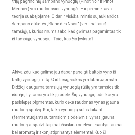
trijų pagrindinių šampano vynuogių (Pinot Noir ir Pinot
Meunier) yra raudonosios vynuogės – ir pirmine savo
teorija suabejojame. O dar ir visiškai mintis sujaukiančios
šampano etiketės „Blanc des Noirs“ (vert. baltas iš
tamsiųjų), kurios mums sako, kad gėrimas pagamintas tik
iš tamsiųjų vynuogių.. Taigi, kas čia įvyksta?
Akivaizdu, kad galime jau dabar paneigti baltojo vyno iš
baltų vynuogių mitą. O iš tiesų, viskas yra labai paprasta.
Didžioji dauguma tamsiųjų vynuogių rūšių yra tamsios tik
išorėje, t.y.tamsi yra tik jų odelė. Šių vynuogių odelėse yra
pasislėpęs pigmentas, kurio dėka raudonas vynas įgauna
raudoną spalvą. Kurį laiką vynuogių sultis laikant
(fermentuojant) su tamsiomis odelėmis, vynas įgauna
raudoną atspalvį, taip pat išsiskiria odelėse esantys taninai
bei aromatą ir skonį stiprinantys elementai. Kuo ši