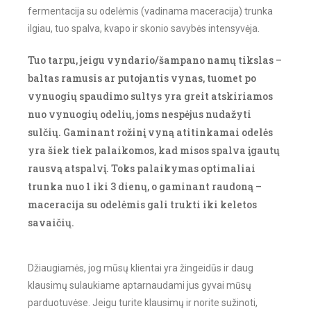
fermentacija su odelėmis (vadinama maceracija) trunka
ilgiau, tuo spalva, kvapo ir skonio savybės intensyvėja.
Tuo tarpu, jeigu vyndario/šampano namų tikslas –
baltas ramusis ar putojantis vynas, tuomet po
vynuogių spaudimo sultys yra greit atskiriamos
nuo vynuogių odelių, joms nespėjus nudažyti
sulčių. Gaminant rožinį vyną atitinkamai odelės
yra šiek tiek palaikomos, kad misos spalva įgautų
rausvą atspalvį. Toks palaikymas optimaliai
trunka nuo 1 iki 3 dienų, o gaminant raudoną –
maceracija su odelėmis gali trukti iki keletos
savaičių.
Džiaugiamės, jog mūsų klientai yra žingeidūs ir daug
klausimų sulaukiame aptarnaudami jus gyvai mūsų
parduotuvėse. Jeigu turite klausimų ir norite sužinoti,