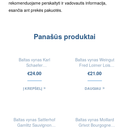
rekomenduojame perskaityti ir vadovautis informacija,
esančia ant prekės pakuotės.
Panašūs produktai
IEŠKOTI
FIZINĖSE
Baltas vynas Karl
Baltas vynas Weingut
PARDUOTUVĖSE
Schaefer
Fred Loimer Lois
Weissburgunder
Gruner Veltliner
€
24.00
€
21.00
Trocken Pfalz (Bio)
Niederostereich
Qualitätswein (Bio)
Į KREPŠELĮ
DAUGIAU
Baltas vynas Sattlerhof
Baltas vynas Moillard
Gamlitz Sauvignon
Grivot Bourgogne