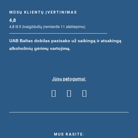
MŪSŲ KLIENTŲ ĮVERTINIMAS
4,8
4,8 iš 5 žvaigždučių (remiantis 11 atsiliepimu)
UAB Baltas dobilas pasisako už saikingą ir atsakingą
alkoholinių gėrimų vartojimą.
Jūsų patogumui:
MUS RASITE: