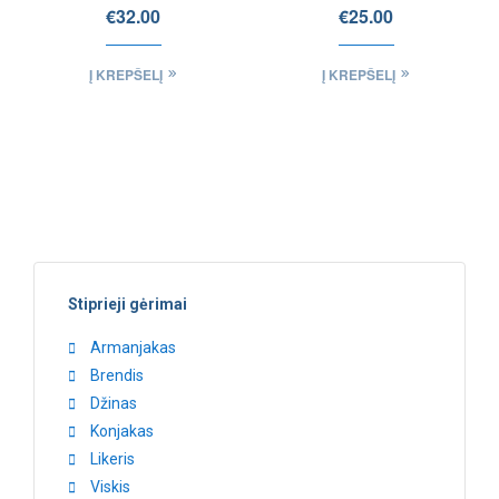
blanc
Chardonnay
€
32.00
€
25.00
Į KREPŠELĮ
Į KREPŠELĮ
Stiprieji gėrimai
Armanjakas
Brendis
Džinas
Konjakas
Likeris
Viskis