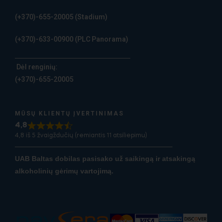
(+370)-655-20005
(Stadium)
(+370)-633-00900
(PLC Panorama)
Dėl renginių:
(+370)-655-20005
MŪSŲ KLIENTŲ ĮVERTINIMAS
4,8
4,8 iš 5 žvaigždučių (remiantis 11 atsiliepimu)
UAB Baltas dobilas pasisako už saikingą ir atsakingą
alkoholinių gėrimų vartojimą.