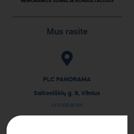
NEMOKAMOS SOMELJĖ KONSULTACIJOS
Mus rasite
PLC PANORAMA
Saltoniškių g. 9, Vilnius
+370 633 00 900
I-VI 10:00-21:00; VII 10:00-15:00
info@baltasdobilas.com