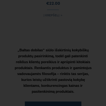
€
22.00
Į KREPŠELĮ
„Baltas dobilas“ siūlo išskirtinių kokybiškų
produktų pasirinkimą, todėl gali patenkinti
reiklius klientų poreikius ir aprūpinti kitokiais
produktais. Renkantis produktus ir gamintojus
vadovaujamės filosofija – rinktis tas serijas,
kurios leistų užtikrinti pastovią kokybę
klientams, konkurencingas kainas ir
pasitenkinimą produktais.