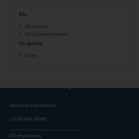
Kita
Aksesuarai
Gerimų prenumeratos
Kiti gėrimai
Sultys
Dėl bendradarbiavimo
+(370)-604-96088
Dėl degustacijų