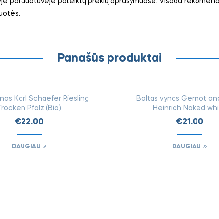
ėje parduotuvėje pateiktų prekių aprašymuose. Visada rekomendu
uotės.
Panašūs produktai
IEŠKOTI
IEŠK
FIZINĖSE
FIZI
ynas Karl Schaefer Riesling
Baltas vynas Gernot an
PARDUOTUVĖSE
PARDUO
Trocken Pfalz (Bio)
Heinrich Naked wh
€
22.00
€
21.00
DAUGIAU
DAUGIAU