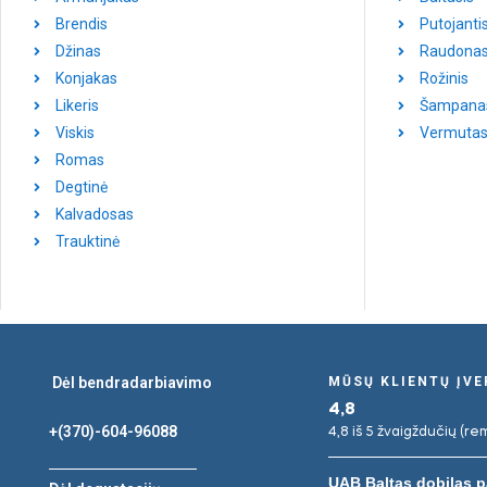
Brendis
Putojanti
Džinas
Raudonas
Konjakas
Rožinis
Likeris
Šampana
Viskis
Vermuta
Romas
Degtinė
Kalvadosas
Trauktinė
Dėl bendradarbiavimo
MŪSŲ KLIENTŲ ĮV
4,8
+(370)-604-96088
4,8 iš 5 žvaigždučių (rem
UAB Baltas dobilas p