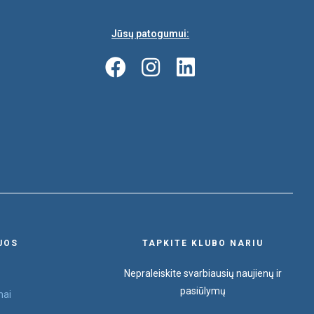
Jūsų patogumui:
JOS
TAPKITE KLUBO NARIU
Nepraleiskite svarbiausių naujienų ir
pasiūlymų
mai