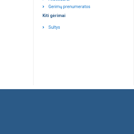
Gerimų prenumeratos
Kiti gėrimai
Sultys