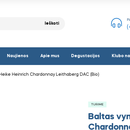
P
Ieškoti
(
Naujienos
Apie mus
Degustacijos
Klubo na
Heike Heinrich Chardonnay Leithaberg DAC (Bio)
TURIME
Baltas vy
Chardonna