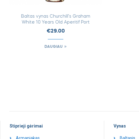
Baltas vynas Churchill’s Graham
White 10 Years Old Aperitif Port
€
29.00
DAUGIAU
Stiprieji gėrimai
Vynas
Armanjakas
Baltasis