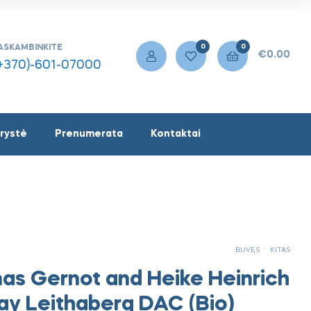
0
0
ASKAMBINKITE
€
0.00
+370)-601-07000
rystė
Prenumerata
Kontaktai
.
BUVĘS
KITAS
nas Gernot and Heike Heinrich
y Leithaberg DAC (Bio)
€
€
21.00
29.00