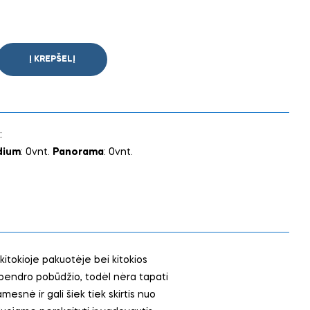
Į KREPŠELĮ
:
dium
: 0vnt.
Panorama
: 0vnt.
 kitokioje pakuotėje bei kitokios
 bendro pobūdžio, todėl nėra tapati
snė ir gali šiek tiek skirtis nuo