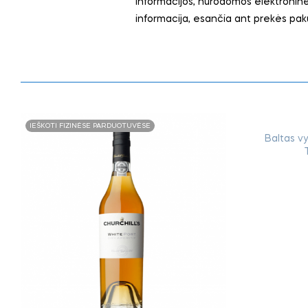
informacijos, nurodomos elektronin
informacija, esančia ant prekės pak
IEŠKOTI FIZINĖSE PARDUOTUVĖSE
Baltas v