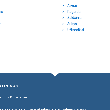
s
Aliejus
is
Pagardai
Saldainiai
s
Sultys
s
Užkandžiai
ERTINIMAS
iantis 11 atsiliepimu)
asisako už saikingą ir atsakingą alkoholinių gėrimų