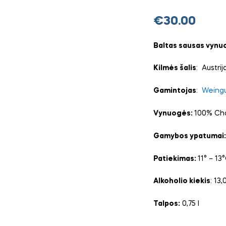
€
30.00
Baltas sausas vynu
Kilmės šalis
: Austri
Gamintojas
:
Weingu
Vynuogės:
100% Ch
Gamybos ypatumai
Patiekimas:
11° – 13
Alkoholio kiekis
: 13,
Talpos:
0,75 l