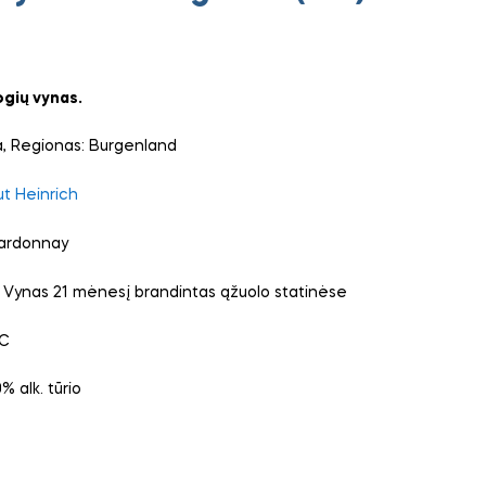
ogių vynas.
ja, Regionas: Burgenland
t Heinrich
ardonnay
:
Vynas 21 mėnesį brandintas ąžuolo statinėse
°C
0% alk. tūrio