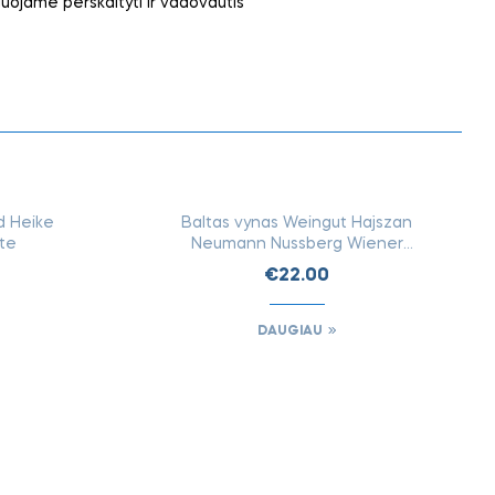
ojame perskaityti ir vadovautis
OTI
IEŠKOTI
NĖSE
FIZINĖSE
d Heike
Baltas vynas Weingut Hajszan
TUVĖSE
PARDUOTUVĖSE
ite
Neumann Nussberg Wiener
Gemischter Sats DAC (Bio)
€
22.00
DAUGIAU