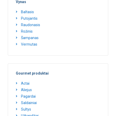
Vynas
Baltasis
Putojantis
Raudonasis
Rožinis
Šampanas
Vermutas
Gourmet produktai
Actai
Aliejus
Pagardai
Saldainiai
Sultys
Užkandžiai