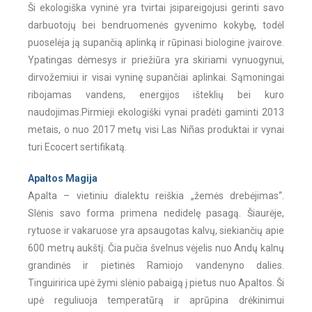
Ši ekologiška vyninė yra tvirtai įsipareigojusi gerinti savo
darbuotojų bei bendruomenės gyvenimo kokybę, todėl
puoselėja ją supančią aplinką ir rūpinasi biologine įvairove.
Ypatingas dėmesys ir priežiūra yra skiriami vynuogynui,
dirvožemiui ir visai vyninę supančiai aplinkai. Sąmoningai
ribojamas vandens, energijos išteklių bei kuro
naudojimas.Pirmieji ekologiški vynai pradėti gaminti 2013
metais, o nuo 2017 metų visi Las Niñas produktai ir vynai
turi Ecocert sertifikatą.
Apaltos Magija
Apalta – vietiniu dialektu reiškia „žemės drebėjimas“.
Slėnis savo forma primena nedidelę pasagą. Šiaurėje,
rytuose ir vakaruose yra apsaugotas kalvų, siekiančių apie
600 metrų aukštį. Čia pučia švelnus vėjelis nuo Andų kalnų
grandinės ir pietinės Ramiojo vandenyno dalies.
Tinguiririca upė žymi slėnio pabaigą į pietus nuo Apaltos. Ši
upė reguliuoja temperatūrą ir aprūpina drėkinimui