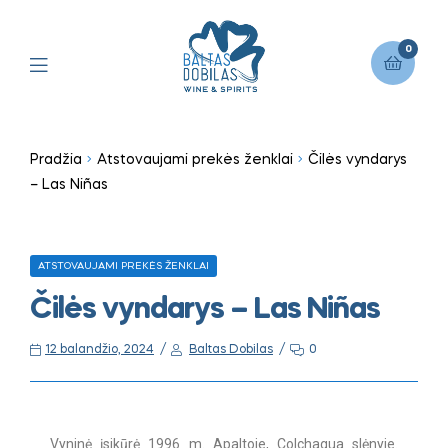
0
Pradžia
Atstovaujami prekės ženklai
Čilės vyndarys
– Las Niñas
ATSTOVAUJAMI PREKĖS ŽENKLAI
Čilės vyndarys – Las Niñas
12 balandžio, 2024
Baltas Dobilas
0
Vyninė įsikūrė 1996 m. Apaltoje, Colchagua slėnyje.