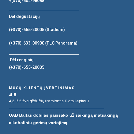
+(370)-604-96088
Dėl degustacijų
(+370)-655-20005
(Stadium)
(+370)-633-00900
(PLC Panorama)
Dėl renginių:
(+370)-655-20005
MŪSŲ KLIENTŲ ĮVERTINIMAS
4,8
4,8 iš 5 žvaigždučių (remiantis 11 atsiliepimu)
UAB Baltas dobilas pasisako už saikingą ir atsakingą
alkoholinių gėrimų vartojimą.