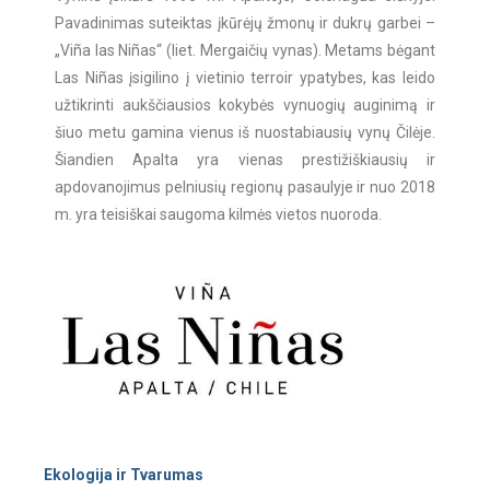
Pavadinimas suteiktas įkūrėjų žmonų ir dukrų garbei –
„Viña las Niñas“ (liet. Mergaičių vynas). Metams bėgant
Las Niñas įsigilino į vietinio terroir ypatybes, kas leido
užtikrinti aukščiausios kokybės vynuogių auginimą ir
šiuo metu gamina vienus iš nuostabiausių vynų Čilėje.
Šiandien Apalta yra vienas prestižiškiausių ir
apdovanojimus pelniusių regionų pasaulyje ir nuo 2018
m. yra teisiškai saugoma kilmės vietos nuoroda.
Ekologija ir Tvarumas