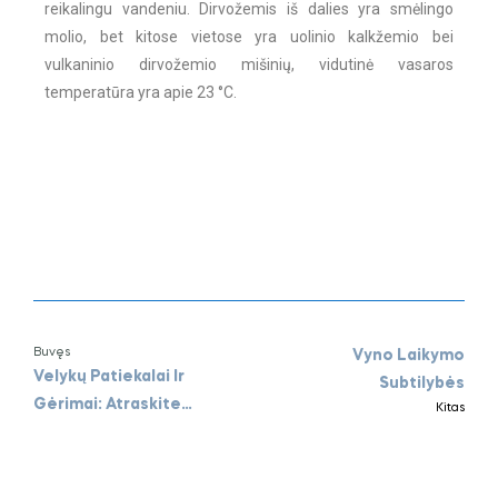
reikalingu vandeniu. Dirvožemis iš dalies yra smėlingo
molio, bet kitose vietose yra uolinio kalkžemio bei
vulkaninio dirvožemio mišinių, vidutinė vasaros
temperatūra yra apie 23 °C.
Buvęs
Vyno Laikymo
Velykų Patiekalai Ir
Subtilybės
Gėrimai: Atraskite
Kitas
Tobulus Derinius