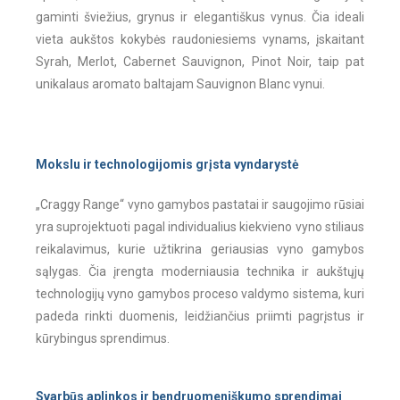
gaminti šviežius, grynus ir elegantiškus vynus. Čia ideali
vieta aukštos kokybės raudoniesiems vynams, įskaitant
Syrah, Merlot, Cabernet Sauvignon, Pinot Noir, taip pat
unikalaus aromato baltajam Sauvignon Blanc vynui.
Mokslu ir technologijomis grįsta vyndarystė
„Craggy Range“ vyno gamybos pastatai ir saugojimo rūsiai
yra suprojektuoti pagal individualius kiekvieno vyno stiliaus
reikalavimus, kurie užtikrina geriausias vyno gamybos
sąlygas. Čia įrengta moderniausia technika ir aukštųjų
technologijų vyno gamybos proceso valdymo sistema, kuri
padeda rinkti duomenis, leidžiančius priimti pagrįstus ir
kūrybingus sprendimus.
Svarbūs aplinkos ir bendruomeniškumo sprendimai