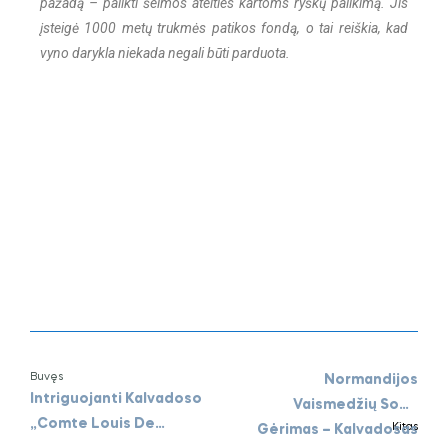
pažadą – palikti šeimos ateities kartoms ryškų palikimą. Jis
įsteigė 1000 metų trukmės patikos fondą, o tai reiškia, kad
vyno darykla niekada negali būti parduota.
Buvęs
Normandijos
Intriguojanti Kalvadoso
Vaismedžių Sodų
„Comte Louis De
Kitas
Gėrimas – Kalvadosas