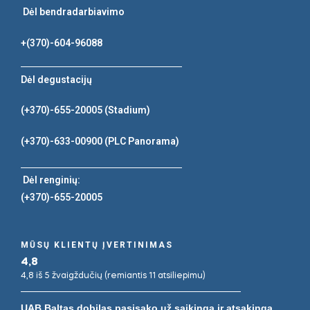
Dėl bendradarbiavimo
+(370)-604-96088
Dėl degustacijų
(+370)-655-20005
(Stadium)
(+370)-633-00900
(PLC Panorama)
Dėl renginių:
(+370)-655-20005
MŪSŲ KLIENTŲ ĮVERTINIMAS
4,8
4,8 iš 5 žvaigždučių (remiantis 11 atsiliepimu)
UAB Baltas dobilas pasisako už saikingą ir atsakingą