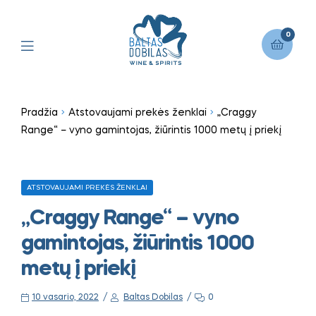
0
Pradžia
Atstovaujami prekės ženklai
„Craggy
Range“ – vyno gamintojas, žiūrintis 1000 metų į priekį
ATSTOVAUJAMI PREKĖS ŽENKLAI
„Craggy Range“ – vyno
gamintojas, žiūrintis 1000
metų į priekį
10 vasario, 2022
Baltas Dobilas
0