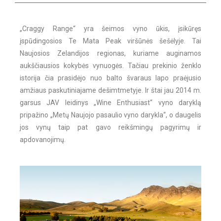
„Craggy Range“ yra šeimos vyno ūkis, įsikūręs
įspūdingosios Te Mata Peak viršūnės šešėlyje. Tai
Naujosios Zelandijos regionas, kuriame auginamos
aukščiausios kokybės vynuogės. Tačiau prekinio ženklo
istorija čia prasidėjo nuo balto švaraus lapo praėjusio
amžiaus paskutiniajame dešimtmetyje. Ir štai jau 2014 m.
garsus JAV leidinys „Wine Enthusiast“ vyno daryklą
pripažino „Metų Naujojo pasaulio vyno darykla“, o daugelis
jos vynų taip pat gavo reikšmingų pagyrimų ir
apdovanojimų.