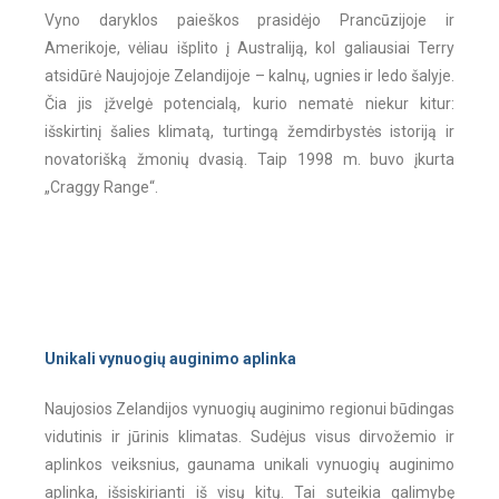
Vyno daryklos paieškos prasidėjo Prancūzijoje ir
Amerikoje, vėliau išplito į Australiją, kol galiausiai Terry
atsidūrė Naujojoje Zelandijoje – kalnų, ugnies ir ledo šalyje.
Čia jis įžvelgė potencialą, kurio nematė niekur kitur:
išskirtinį šalies klimatą, turtingą žemdirbystės istoriją ir
novatorišką žmonių dvasią. Taip 1998 m. buvo įkurta
„Craggy Range“.
Unikali vynuogių auginimo aplinka
Naujosios Zelandijos vynuogių auginimo regionui būdingas
vidutinis ir jūrinis klimatas. Sudėjus visus dirvožemio ir
aplinkos veiksnius, gaunama unikali vynuogių auginimo
aplinka, išsiskirianti iš visų kitų. Tai suteikia galimybę