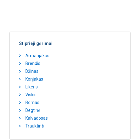
Lauriston“ Istorija
Stiprieji gėrimai
Armanjakas
Brendis
Džinas
Konjakas
Likeris
Viskis
Romas
Degtinė
Kalvadosas
Trauktinė