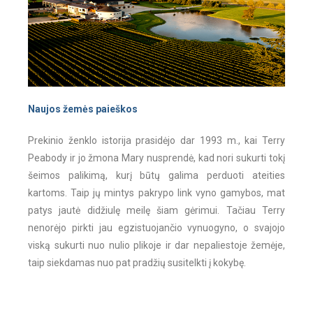
Naujos žemės paieškos
Prekinio ženklo istorija prasidėjo dar 1993 m., kai Terry
Peabody ir jo žmona Mary nusprendė, kad nori sukurti tokį
šeimos palikimą, kurį būtų galima perduoti ateities
kartoms. Taip jų mintys pakrypo link vyno gamybos, mat
patys jautė didžiulę meilę šiam gėrimui. Tačiau Terry
nenorėjo pirkti jau egzistuojančio vynuogyno, o svajojo
viską sukurti nuo nulio plikoje ir dar nepaliestoje žemėje,
taip siekdamas nuo pat pradžių susitelkti į kokybę.