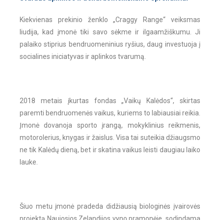
Kiekvienas prekinio ženklo „Craggy Range“ veiksmas
liudija, kad įmonė tiki savo sėkme ir ilgaamžiškumu. Ji
palaiko stiprius bendruomeninius ryšius, daug investuoja į
socialines iniciatyvas ir aplinkos tvarumą.
2018 metais įkurtas fondas „Vaikų Kalėdos“, skirtas
paremti bendruomenės vaikus, kuriems to labiausiai reikia.
Įmonė dovanoja sporto įrangą, mokyklinius reikmenis,
motorolerius, knygas ir žaislus. Visa tai suteikia džiaugsmo
ne tik Kalėdų dieną, bet ir skatina vaikus leisti daugiau laiko
lauke.
Šiuo metu įmonė pradeda didžiausią biologinės įvairovės
projektą Naujosios Zelandijos vyno pramonėje, sodindama