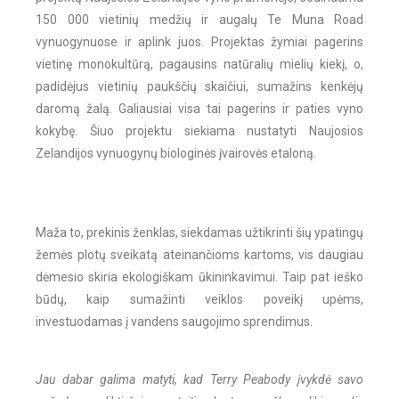
150 000 vietinių medžių ir augalų Te Muna Road
vynuogynuose ir aplink juos. Projektas žymiai pagerins
vietinę monokultūrą, pagausins natūralių mielių kiekį, o,
padidėjus vietinių paukščių skaičiui, sumažins kenkėjų
daromą žalą. Galiausiai visa tai pagerins ir paties vyno
kokybę. Šiuo projektu siekiama nustatyti Naujosios
Zelandijos vynuogynų biologinės įvairovės etaloną.
Maža to, prekinis ženklas, siekdamas užtikrinti šių ypatingų
žemės plotų sveikatą ateinančioms kartoms, vis daugiau
dėmesio skiria ekologiškam ūkininkavimui. Taip pat ieško
būdų, kaip sumažinti veiklos poveikį upėms,
investuodamas į vandens saugojimo sprendimus.
Jau dabar galima matyti, kad Terry Peabody įvykdė savo