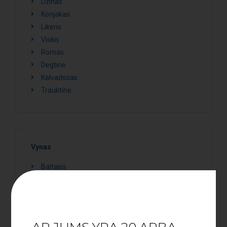
Džinas
Konjakas
Likeris
Viskis
Romas
Degtinė
Kalvadosas
Trauktinė
Vynas
Baltasis
Putojantis
Raudonasis
Rožinis
Šampanas