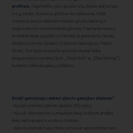
profiliais.
Pagrindinis vyno ąžuolo rūšių fizinis skirtumas
yra jų tankis. Europinis ąžuolas yra tankesnis, todėl
manoma, kad jis skleidžia mažiau ąžuolo laktonų ir
deguonies nei amerikietiškas ąžuolas. Paprastai tariant,
amerikietiškas ąžuolas yra idealus drąsesniems, labiau
struktūruotiems vynams (Cabernet Sauvignon, Petite
Sirah). Tuo tarpu europinis ąžuolas idealiai tinka
lengvesniems vynams (pvz., „Pinot Noir“ ar „Chardonnay“),
kuriems reikia daugiau subtilumo.
Kodėl gamintojai renkasi ąžuolo gamybos statines?
• Ąžuolo statines galima naudoti 100 metų;
• Ąžuolo alternatyvos sunaudoja daug mažesnį anglies
kiekį nei brangios ir sunkios statinės;
• Ąžuolo statinės rūšis, dydis, amžius ir apdorojimas daro