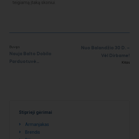
teigiamą įtaką skoniui.
Buvęs
Nuo Balandžio 30 D. –
Nauja Balto Dobilo
Vėl Dirbame!
Parduotuvė
Kitas
Panoramoje!
Stiprieji gėrimai
Armanjakas
Brendis