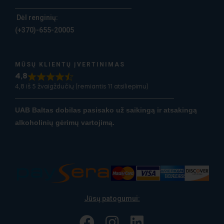
Dėl renginių:
(+370)-655-20005
MŪSŲ KLIENTŲ ĮVERTINIMAS
4,8
4,8 iš 5 žvaigždučių (remiantis 11 atsiliepimu)
UAB Baltas dobilas pasisako už saikingą ir atsakingą
alkoholinių gėrimų vartojimą.
Jūsų patogumui: