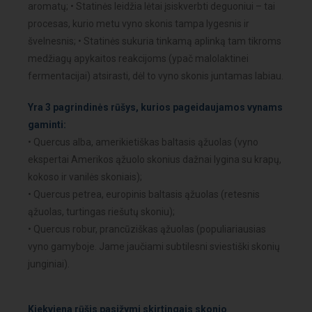
aromatų; • Statinės leidžia lėtai įsiskverbti deguoniui – tai
procesas, kurio metu vyno skonis tampa lygesnis ir
švelnesnis; • Statinės sukuria tinkamą aplinką tam tikroms
medžiagų apykaitos reakcijoms (ypač malolaktinei
fermentacijai) atsirasti, dėl to vyno skonis juntamas labiau.
Yra 3 pagrindinės rūšys, kurios pageidaujamos vynams
gaminti:
• Quercus alba, amerikietiškas baltasis ąžuolas (vyno
ekspertai Amerikos ąžuolo skonius dažnai lygina su krapų,
kokoso ir vanilės skoniais);
• Quercus petrea, europinis baltasis ąžuolas (retesnis
ąžuolas, turtingas riešutų skoniu);
• Quercus robur, prancūziškas ąžuolas (populiariausias
vyno gamyboje. Jame jaučiami subtilesni sviestiški skonių
junginiai).
Kiekviena rūšis pasižymi skirtingais skonio