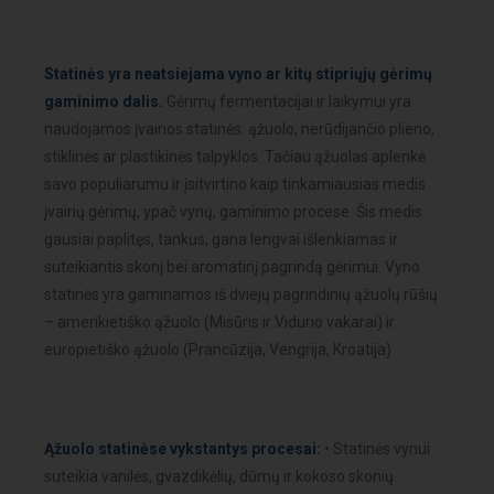
Statinės yra neatsiejama vyno ar kitų stipriųjų gėrimų
gaminimo dalis.
Gėrimų fermentacijai ir laikymui yra
naudojamos įvairios statinės: ąžuolo, nerūdijančio plieno,
stiklinės ar plastikinės talpyklos. Tačiau ąžuolas aplenkė
savo populiarumu ir įsitvirtino kaip tinkamiausias medis
įvairių gėrimų, ypač vynų, gaminimo procese. Šis medis
gausiai paplitęs, tankus, gana lengvai išlenkiamas ir
suteikiantis skonį bei aromatinį pagrindą gėrimui. Vyno
statinės yra gaminamos iš dviejų pagrindinių ąžuolų rūšių
– amerikietiško ąžuolo (Misūris ir Vidurio vakarai) ir
europietiško ąžuolo (Prancūzija, Vengrija, Kroatija)
Ąžuolo statinėse vykstantys procesai:
• Statinės vynui
suteikia vanilės, gvazdikėlių, dūmų ir kokoso skonių