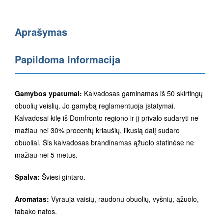
Aprašymas
Papildoma Informacija
Gamybos ypatumai:
Kalvadosas gaminamas iš 50 skirtingų
obuolių veislių. Jo gamybą reglamentuoja įstatymai.
Kalvadosai kilę iš Domfronto regiono ir jį privalo sudaryti ne
mažiau nei 30% procentų kriaušių, likusią dalį sudaro
obuoliai. Šis kalvadosas brandinamas ąžuolo statinėse ne
mažiau nei 5 metus.
Spalva:
Šviesi gintaro.
Aromatas:
Vyrauja vaisių, raudonu obuolių, vyšnių, ąžuolo,
tabako natos.