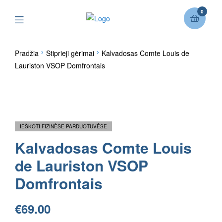
0
Pradžia
Stiprieji gėrimai
Kalvadosas Comte Louis de
Lauriston VSOP Domfrontais
IEŠKOTI FIZINĖSE PARDUOTUVĖSE
Kalvadosas Comte Louis
de Lauriston VSOP
Domfrontais
€
69.00