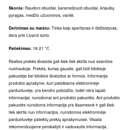
Skonis:
Raudoni obuoliai, karamelizuoti obuoliai, kriaušių
pyragas, medžio užuominos, vanilė.
Derinimas su maistu:
Tinka kaip aperityvas ir didžestyvas,
dera prie Livarot sūrio.
Patiekimas:
18-21 °C
Realios prekės išvaizda gali šiek tiek skirtis nuo esančios
nuotraukoje. Prekės, kurias gausite, gali būti kitokioje
pakuotėje bei kitokios išvaizdos ar formos. Informacija
produkto aprašyme, kuri pateikiama elektroninėje
parduotuvėje, yra bendro pobūdžio, todėl nėra tapati
informacijai, nurodomai ant produkto pakuotės. Ant produkto
pakuotės nurodoma informacija yra išsamesnė ir gali šiek
tiek skirtis nuo informacijos, nurodomos elektroninėje
parduotuvėje pateiktų prekių aprašymuose. Visada
rekomenduojame perskaityti ir vadovautis informacija,