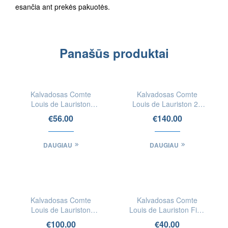
esančia ant prekės pakuotės.
Panašūs produktai
IEŠKOTI
IEŠKOTI
FIZINĖSE
FIZINĖSE
Kalvadosas Comte
Kalvadosas Comte
PARDUOTUVĖSE
PARDUOTUVĖSE
Louis de Lauriston
Louis de Lauriston 20
Reserve – Domfrontais
Ans d’âge Calvados
€
56.00
€
140.00
Domfrontais
DAUGIAU
DAUGIAU
IEŠKOTI
IEŠKOTI
FIZINĖSE
FIZINĖSE
Kalvadosas Comte
Kalvadosas Comte
PARDUOTUVĖSE
PARDUOTUVĖSE
Louis de Lauriston
Louis de Lauriston Fine
Hors d‘Age
Calvados AOC
€
100.00
€
40.00