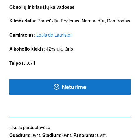
Obuolių ir kriaušių kalvadosas
Kilmės šalis
: Prancūzija. Regionas: Normandija, Domfrontas
Gamintojas
:
Louis de Lauriston
Alkoholio kiekis
: 42% alk. tūrio
Talpos:
0.7 l
Neturime
Likutis parduotuvėse:
Quadrum
: 0vnt.
Stadium
: 0vnt.
Panorama
: 0vnt.