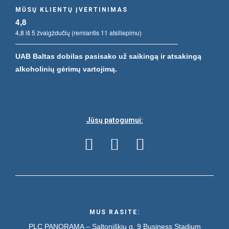
MŪSŲ KLIENTŲ ĮVERTINIMAS
4,8
4,8 iš 5 žvaigždučių (remiantis 11 atsiliepimu)
UAB Baltas dobilas pasisako už saikingą ir atsakingą
alkoholinių gėrimų vartojimą.
Jūsų patogumui:
MUS RASITE:
PLC PANORAMA – Saltoniškių g. 9
Business Stadium