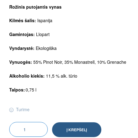
Rožinis putojantis vynas
Kilmės šalis:
Ispanija
Gamintojas:
Llopart
Vyndarystė:
Ekologiška
Vynuogės:
55% Pinot Noir, 35% Monastrell, 10% Grenache
Alkoholio kiekis:
11,5 % alk. tūrio
Talpos:
0,75 l
Turime
Į KREPŠELĮ