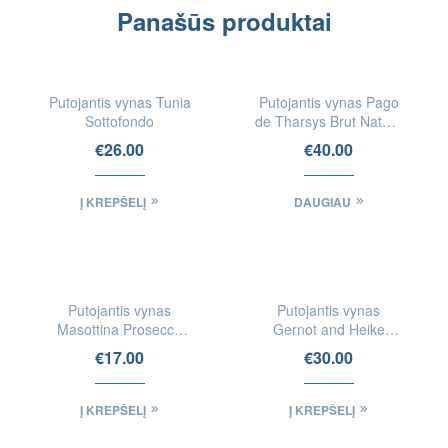
Panašūs produktai
IEŠKOTI
FIZINĖSE
Putojantis vynas Tunia
Putojantis vynas Pago
PARDUOTUVĖSE
Sottofondo
de Tharsys Brut Nature
Reserva Cava
€
26.00
€
40.00
Į KREPŠELĮ
DAUGIAU
Putojantis vynas
Putojantis vynas
Masottina Prosecco
Gernot and Heike
Viaventi Extra Brut
Heinrich Oh When The
€
17.00
€
30.00
DOC
Saints Pét-Nat
Į KREPŠELĮ
Į KREPŠELĮ