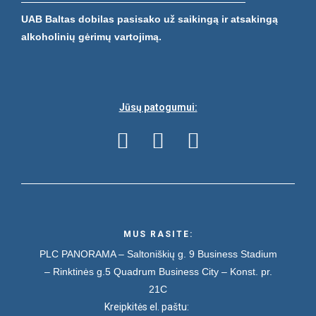
UAB Baltas dobilas pasisako už saikingą ir atsakingą
alkoholinių gėrimų vartojimą.
Jūsų patogumui:
MUS RASITE:
PLC PANORAMA – Saltoniškių g. 9
Business Stadium
– Rinktinės g.5
Quadrum Business City – Konst. pr.
21C
Kreipkitės el. paštu: