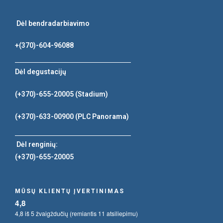
Dėl bendradarbiavimo
+(370)-604-96088
Dėl degustacijų
(+370)-655-20005
(Stadium)
(+370)-633-00900
(PLC Panorama)
Dėl renginių:
(+370)-655-20005
MŪSŲ KLIENTŲ ĮVERTINIMAS
4,8
4,8 iš 5 žvaigždučių (remiantis 11 atsiliepimu)