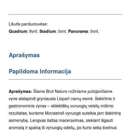
Likutis parduotuvėse:
Quadrum
: 8vnt.
Stadium
: 0vnt.
Panorama
: 0vnt.
Aprašymas
Papildoma Informacija
Aprašymas:
Šiame Brut Nature rožiniame putojančiame
vyne atsispindi gryniausia Llopart namų esmė. Išskirtinis ir
gastronominis vynas – eklektiškų vunuogių veislių mišinio
rezultatas, kuriame Monastrell vynuogė suteikia jam išskirtinę
asmenybę. Lengvas šaltas maceravimas, siekiant išgauti
aromatą ir spalvą iš vynuogių odelių, po kurio seka švelnus