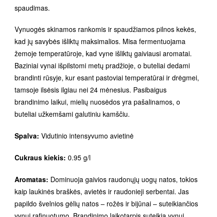
spaudimas.
Vynuogės skinamos rankomis ir spaudžiamos pilnos kekės,
kad jų savybės išliktų maksimalios. Misa fermentuojama
žemoje temperatūroje, kad vyne išliktų gaiviausi aromatai.
Baziniai vynai išpilstomi metų pradžioje, o buteliai dedami
brandinti rūsyje, kur esant pastoviai temperatūrai ir drėgmei,
tamsoje ilsėsis ilgiau nei 24 mėnesius. Pasibaigus
brandinimo laikui, mielių nuosėdos yra pašalinamos, o
buteliai užkemšami galutiniu kamščiu.
Spalva:
Vidutinio intensyvumo avietinė
Cukraus kiekis:
0.95 g/l
Aromatas:
Dominuoja gaivios raudonųjų uogų natos, tokios
kaip laukinės braškės, avietės ir raudonieji serbentai. Jas
papildo švelnios gėlių natos – rožės ir bijūnai – suteikiančios
vynui rafinuotumo. Brandinimo laikotarpis suteikia vynui