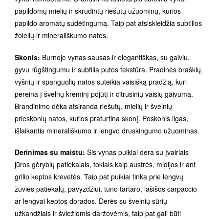
papildomų mielių ir skrudintų riešutų užuominų, kurios
papildo aromatų sudėtingumą. Taip pat atsiskleidžia subtilios
žolelių ir minerališkumo natos.
Skonis:
Burnoje vynas sausas ir elegantiškas, su gaiviu,
gyvu rūgštingumu ir subtilia putos tekstūra. Pradinės braškių,
vyšnių ir spanguolių natos suteikia vaisišką pradžią, kuri
pereina į švelnų kreminį pojūtį ir citrusinių vaisių gaivumą.
Brandinimo dėka atsiranda riešutų, mielių ir švelnių
prieskonių natos, kurios praturtina skonį. Poskonis ilgas,
išlaikantis minerališkumo ir lengvo druskingumo užuominas.
Derinimas su maistu:
Šis vynas puikiai dera su įvairiais
jūros gėrybių patiekalais, tokiais kaip austrės, midijos ir ant
grilio keptos krevetės. Taip pat puikiai tinka prie lengvų
žuvies patiekalų, pavyzdžiui, tuno tartaro, lašišos carpaccio
ar lengvai keptos dorados. Derės su švelnių sūrių
užkandžiais ir šviežiomis daržovėmis, taip pat gali būti