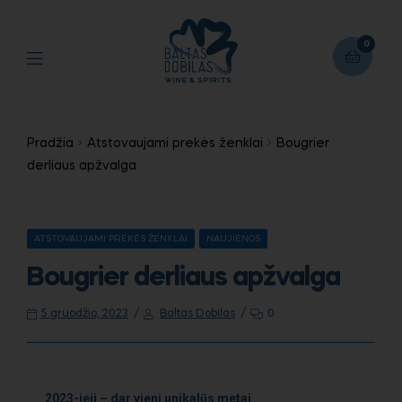
0
Pradžia
Atstovaujami prekės ženklai
Bougrier
derliaus apžvalga
ATSTOVAUJAMI PREKĖS ŽENKLAI
NAUJIENOS
Bougrier derliaus apžvalga
5 gruodžio, 2023
Baltas Dobilas
0
2023-ieji – dar vieni unikalūs metai