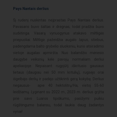
Pays Nantais derlius
Šį rudenį nuskintas neįprastas Pays Nantais derlius.
Pavasaris buvo šaltas ir drėgnas, todėl pradžia buvo
sudėtinga. Vasarą vynuogynus atakavo miltligės
priepuoliai. Miltligė pažeidžia augalo lapus, stiebus,
padengdama balto grybelio sluoksniu, kurio atsiradimo
vietoje augalas apmiršta. Nuo balandžio mėnesio
daugybė veiksnių kėlė pavojų normaliam derliui
apeliacijoje. Nepaisant rugpjūtį iškritusio gausaus
lietaus (daugiau nei 50 mm kritulių), rugsėjo orai
išgelbėjo derlių ir padėjo užtikrinti gerą kokybę. Derlius
negausus- apie 40 hektolitrų/Ha, vietoj 55-60
leidžiamų. Lyginant su 2022 m., 2023 m. derlius grįžta
prie savo Luaros tipiškumo, pasižymi puikiu
rūgštingumo balansu, todėl laukia daug žadantys
vynai!