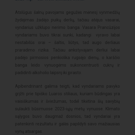
Atslūgus šalnų pavojams gegužės mėnesį vynmedžių
žydėjimas žadėjo puikų derlių, tačiau atėjus vasarai,
vyndarius užklupo nerimo banga. Vasara Prancūzijos
vyndariams buvo tikrai sunki, kadangi vyravo labai
nestabilūs orai – šaltis, liūtys, tad augo derliaus
praradimo rizika. Tačiau ankstyvajam derliui labai
padėjo pirmosios penkiolika rugsėjo dienų, o karščio
banga leido vynuogėms sukoncentruoti cukrų ir
padidinti alkoholio laipsnį iki įprasto.
Apibendrinant galima teigti, kad vyndariams pavyko
grįžti prie tipiško Luaros stiliaus, kuriam būdingas yra
vaisiškumas ir šviežumas, todėl tikėtina šių savybių
sulaukti būsimuose 2023-iųjų metų vynuose. Klimato
sąlygos buvo daugmaž dosnios, tad vyndariai yra
patenkinti rezultatu ir galės papildyti savo mažiausias
vynų atsargas.