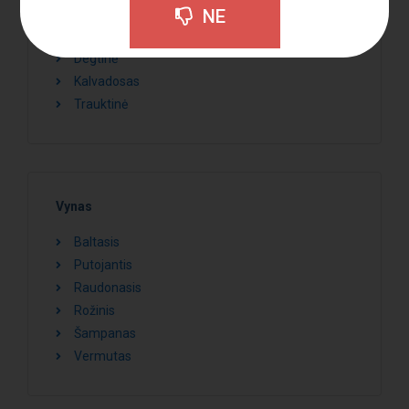
Viskis
NE
Romas
Degtinė
Kalvadosas
Trauktinė
Vynas
Baltasis
Putojantis
Raudonasis
Rožinis
Šampanas
Vermutas