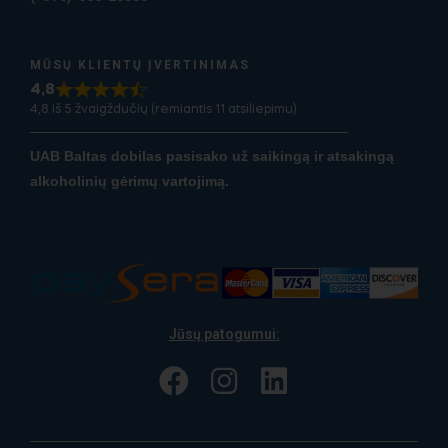
MŪSŲ KLIENTŲ ĮVERTINIMAS
4,8
4,8 iš 5 žvaigždučių (remiantis 11 atsiliepimu)
UAB Baltas dobilas pasisako už saikingą ir atsakingą
alkoholinių gėrimų vartojimą.
Jūsų patogumui: