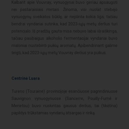
Kalbant apie Vouvray, vynuogynai buvo geriau apsaugoti
nei pastaraisiais metais. Žinoma, visi nuolat stebėjo
vynuogynų sveikatos būklę, ar neplinta kokia liga, tačiau
bendrai vyndariai sutinka, kad 2023-iųjų metų derlius turi
potencialo. Iš pradžių gauta misa nebuvo labai išraiškinga,
tačiau pasibaigus alkoholio fermentacijai vyndariai buvo
maloniai nustebinti puikių aromatų. Apibendrinant galime
teigti, kad 2023-iųjų metų Vouvray derlius yra puikus.
Centrinė Luara
Tureno (Touraine) provincijoje esančiuose pagrindiniuose
Sauvignon vynuogynuose (Sancerre, Pouilly-Fumé ir
Menetou) buvo nuskintas gausus derlius, tai (tikėtina)
papildys trūkstamas vyndarių atsargas ir rinką.