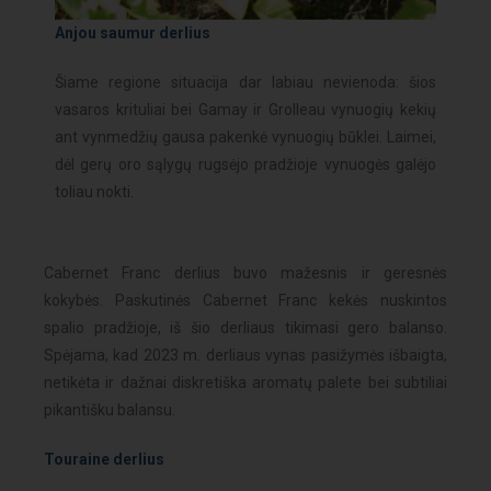
Anjou saumur derlius
Šiame regione situacija dar labiau nevienoda: šios
vasaros krituliai bei Gamay ir Grolleau vynuogių kekių
ant vynmedžių gausa pakenkė vynuogių būklei. Laimei,
dėl gerų oro sąlygų rugsėjo pradžioje vynuogės galėjo
toliau nokti.
Cabernet Franc derlius buvo mažesnis ir geresnės
kokybės. Paskutinės Cabernet Franc kekės nuskintos
spalio pradžioje, iš šio derliaus tikimasi gero balanso.
Spėjama, kad 2023 m. derliaus vynas pasižymės išbaigta,
netikėta ir dažnai diskretiška aromatų palete bei subtiliai
pikantišku balansu.
Touraine derlius