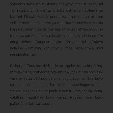
Vyndarys savo meistriškumą gali įgyvendinti tik tada, kai
tai leidžia motina gamta, o tokią galimybę ji suteikia ne
kasmet. Klimato kaita stiprina ekstremalius orų reiškinius
tiek dažnumu, tiek intensyvumu. Nuo balandžio mėnesio
baimė susidurti su šiais reiškiniais yra kasdienybė. 2023-ieji
metai su savo kaprizais ir kraštutinumais vyndariams kėlė
daug nerimo. Bougrier teigia: „Kaskart, kai ištikdavo
nelaimė kaimyninį vynuogyną, mes vildavomės, kad
nenukentėsime“.
Galiausiai Touraine derlius buvo išgelbėtas. Jokių šalnų,
mažai krušos, optimalios žydėjimo sąlygos ir laiku prasidėję
vasaros lietūs užtikrino gerą vynuogių augimą. Nors buvo
susiduriama su netipišku nokimu, sudėtingomis, net
visiškai naujomis situacijomis ir keletu varginančių dienų,
galutinis rezultatas buvo geras. Rugsėjo orai buvo
palankūs, ir tai svarbiausia.