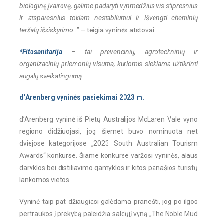
biologinę įvairovę, galime padaryti vynmedžius vis stipresnius
ir atsparesnius tokiam nestabilumui ir išvengti cheminių
teršalų išsiskyrimo..
” – teigia vyninės atstovai.
*Fitosanitarija
– tai prevencinių, agrotechninių ir
organizacinių priemonių visuma, kuriomis siekiama užtikrinti
augalų sveikatingumą.
d’Arenberg vyninės pasiekimai 2023 m.
d’Arenberg vyninė iš Pietų Australijos McLaren Vale vyno
regiono didžiuojasi, jog šiemet buvo nominuota net
dviejose kategorijose „2023 South Australian Tourism
Awards“ konkurse. Šiame konkurse varžosi vyninės, alaus
daryklos bei distiliavimo gamyklos ir kitos panašios turistų
lankomos vietos.
Vyninė taip pat džiaugiasi galėdama pranešti, jog po ilgos
pertraukos į prekybą paleidžia saldųjį vyną „The Noble Mud