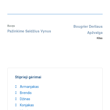
Buvęs
Bougrier Derliaus
Pažinkime Saldžius Vynus
Apžvalga
Kitas
Stiprieji gėrimai
Armanjakas
Brendis
Džinas
Konjakas