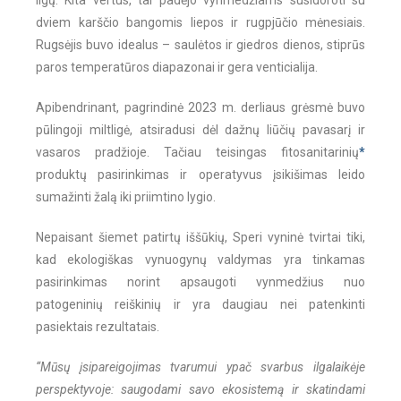
ligų. Kita vertus, tai padėjo vynmedžiams susidoroti su
dviem karščio bangomis liepos ir rugpjūčio mėnesiais.
Rugsėjis buvo idealus – saulėtos ir giedros dienos, stiprūs
paros temperatūros diapazonai ir gera venticialija.
Apibendrinant, pagrindinė 2023 m. derliaus grėsmė buvo
pūlingoji miltligė, atsiradusi dėl dažnų liūčių pavasarį ir
vasaros pradžioje. Tačiau teisingas fitosanitarinių
*
produktų pasirinkimas ir operatyvus įsikišimas leido
sumažinti žalą iki priimtino lygio.
Nepaisant šiemet patirtų iššūkių, Speri vyninė tvirtai tiki,
kad ekologiškas vynuogynų valdymas yra tinkamas
pasirinkimas norint apsaugoti vynmedžius nuo
patogeninių reiškinių ir yra daugiau nei patenkinti
pasiektais rezultatais.
“Mūsų įsipareigojimas tvarumui ypač svarbus ilgalaikėje
perspektyvoje: saugodami savo ekosistemą ir skatindami