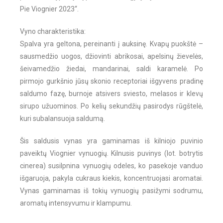
Pie Viognier 2023“.
Vyno charakteristika:
Spalva yra geltona, pereinanti į auksinę. Kvapų puokštė –
sausmedžio uogos, džiovinti abrikosai, apelsinų žievelės,
šeivamedžio žiedai, mandarinai, saldi karamelė. Po
pirmojo gurkšnio jūsų skonio receptoriai išgyvens pradinę
saldumo fazę, burnoje atsivers sviesto, melasos ir klevų
sirupo užuominos. Po kelių sekundžių pasirodys rūgštelė,
kuri subalansuoja saldumą.
Šis saldusis vynas yra gaminamas iš kilniojo puvinio
paveiktų Viognier vynuogių. Kilnusis puvinys (lot. botrytis
cinerea) susilpnina vynuogių odeles, ko pasekoje vanduo
išgaruoja, pakyla cukraus kiekis, koncentruojasi aromatai.
Vynas gaminamas iš tokių vynuogių pasižymi sodrumu,
aromatų intensyvumu ir klampumu.