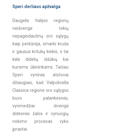
Speri derliaus apžvalga
Daugelis Italijos regionų
neišvengė tokių
nepageidautinų oro sąlygų
kaip perkūnija, smarki kruša
ir gausus kritulių kiekis, o tai
kėlė didelių iššūkių kai
kuriems ūkininkams. Tačiau
Speri vyninės atstovai
džiaugiasi, kad Valpolicella
Classica regione oro sąlygos
buvo palankesnės,
vynmedžiai išvengė
didesnės žalos ir vynuogių
nokimo procesas vyko
įprastai.