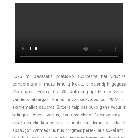
2023 m. pavasaris prasidėjo aukštesne nei vidutine
temperatūra ir mažu kritulių kiekiu, o balandį ir gegužę
išliko gana vėsus. Gausūs krituliai papildė dirvožemio
vandens atsargas, kurios buvo išeikvotos po 2022 m.
ekstremalios sausros. Birželis taip pat buvo gana vėsus ir
lietingas. Viena vertus, tai apsunkino ūkininkavimą –
reikėjo didelio kruopštumo ir nuolatinio dėmesio, siekiant
apsaugoti vynmedžius nuo drėgmės pertekliaus sukeliamų