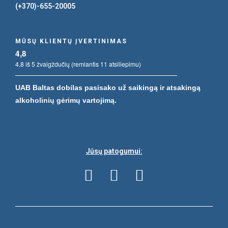
(+370)-655-20005
MŪSŲ KLIENTŲ ĮVERTINIMAS
4,8
4,8 iš 5 žvaigždučių (remiantis 11 atsiliepimu)
UAB Baltas dobilas pasisako už saikingą ir atsakingą
alkoholinių gėrimų vartojimą.
Jūsų patogumui: