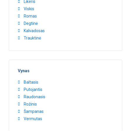
Likeris
Viskis
Romas
Degtinė
Kalvadosas
Trauktinė
Vynas
Baltasis
Putojantis
Raudonasis
Rožinis
Šampanas
Vermutas