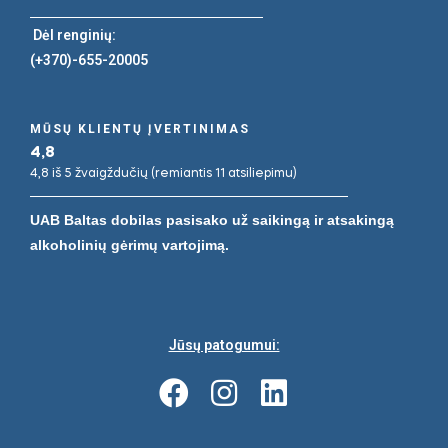
Dėl renginių:
(+370)-655-20005
MŪSŲ KLIENTŲ ĮVERTINIMAS
4,8
4,8 iš 5 žvaigždučių (remiantis 11 atsiliepimu)
UAB Baltas dobilas pasisako už saikingą ir atsakingą
alkoholinių gėrimų vartojimą.
Jūsų patogumui: