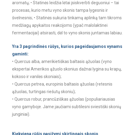
aromatų; • Statinės leidžia lėtai įsiskverbti deguoniui – tai
procesas, kurio metu vyno skonis tampa lygesnis ir
švelnesnis; • Statinės sukuria tinkamą aplinką tam tikroms
medžiagų apykaitos reakcijoms (ypač malolaktinei
fermentacijai) atsirasti, dėl to vyno skonis juntamas labiau.
Yra 3 pagrindinės rūšys, kurios pageidaujamos vynams
gaminti:
• Quercus alba, amerikietiškas baltasis ąžuolas (vyno
ekspertai Amerikos ąžuolo skonius dažnai lygina su krapų,
kokoso ir vanilės skoniais);
• Quercus petrea, europinis baltasis ąžuolas (retesnis
ąžuolas, turtingas riešutų skoniu);
• Quercus robur, prancūziškas ąžuolas (populiariausias
vyno gamyboje. Jame jaučiami subtilesni sviestiški skonių
junginiai).
Kiekviena rūšis pasižymi skirtingais skonio