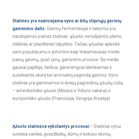
Statinės yra neatsiejama vyno ar kitų stipriųjų gėrimų
gaminimo dalis.
Gėrimų fermentacijai ir laikymui yra
naudojamos įvairios statinės: ąžuolo, nerūdijančio plieno,
stiklinės ar plastikinės talpyklos. Tačiau ąžuolas aplenkė
savo populiarumu ir įsitvirtino kaip tinkamiausias medis
įvairių gėrimų, ypač vynų, gaminimo procese. Šis medis
gausiai paplitęs, tankus, gana lengvai išlenkiamas ir
suteikiantis skonį bei aromatinį pagrindą gėrimui. Vyno
statinės yra gaminamos iš dviejų pagrindinių ąžuolų rūšių
– amerikietiško ąžuolo (Misūris ir Vidurio vakarai) ir
europietiško ąžuolo (Prancūzija, Vengrija, Kroatija)
Ąžuolo statinėse vykstantys procesai:
• Statinės vynui
suteikia vanilės, gvazdikėlių, dūmų ir kokoso skonių