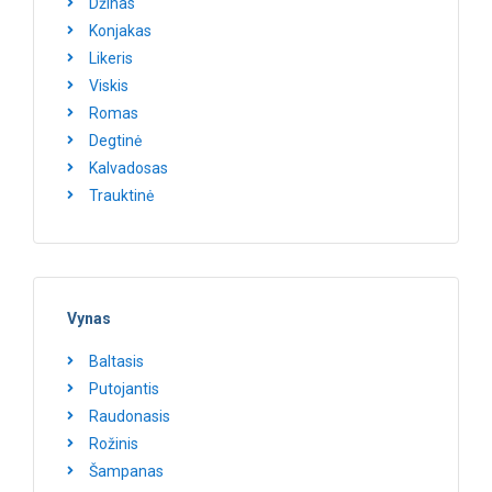
Džinas
Konjakas
Likeris
Viskis
Romas
Degtinė
Kalvadosas
Trauktinė
Vynas
Baltasis
Putojantis
Raudonasis
Rožinis
Šampanas