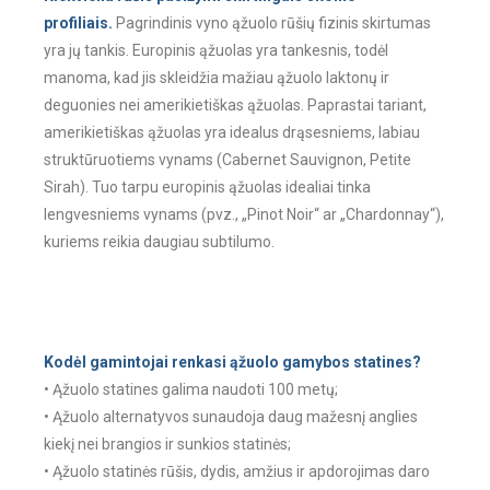
profiliais.
Pagrindinis vyno ąžuolo rūšių fizinis skirtumas
yra jų tankis. Europinis ąžuolas yra tankesnis, todėl
manoma, kad jis skleidžia mažiau ąžuolo laktonų ir
deguonies nei amerikietiškas ąžuolas. Paprastai tariant,
amerikietiškas ąžuolas yra idealus drąsesniems, labiau
struktūruotiems vynams (Cabernet Sauvignon, Petite
Sirah). Tuo tarpu europinis ąžuolas idealiai tinka
lengvesniems vynams (pvz., „Pinot Noir“ ar „Chardonnay“),
kuriems reikia daugiau subtilumo.
Kodėl gamintojai renkasi ąžuolo gamybos statines?
• Ąžuolo statines galima naudoti 100 metų;
• Ąžuolo alternatyvos sunaudoja daug mažesnį anglies
kiekį nei brangios ir sunkios statinės;
• Ąžuolo statinės rūšis, dydis, amžius ir apdorojimas daro