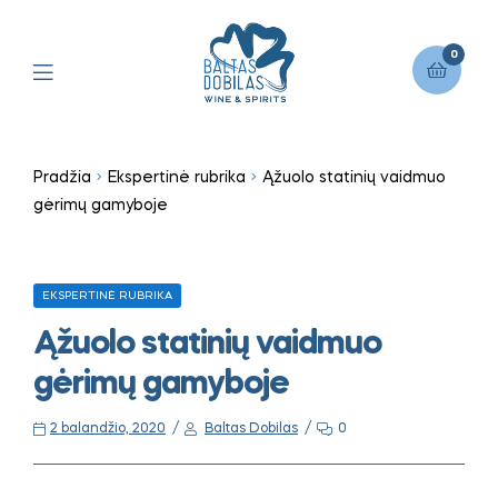
0
Pradžia
Ekspertinė rubrika
Ąžuolo statinių vaidmuo
gėrimų gamyboje
EKSPERTINĖ RUBRIKA
Ąžuolo statinių vaidmuo
gėrimų gamyboje
2 balandžio, 2020
Baltas Dobilas
0