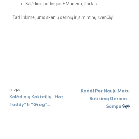
Kalėdinis pudingas + Madeira, Portas
Tad linkime jums skanių derinių ir įsimintinų švenčių!
Buvęs
Kodėl Per Naujų Metų
Kalėdinių Kokteilių “Hot
Sutikimą Geriame
Toddy” Ir “Grog”
Kitas
Šampaną?
Receptai