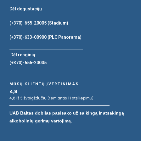
Dėl degustacijų
(+370)-655-20005
(Stadium)
(+370)-633-00900
(PLC Panorama)
Dėl renginių:
(+370)-655-20005
MŪSŲ KLIENTŲ ĮVERTINIMAS
4,8
4,8 iš 5 žvaigždučių (remiantis 11 atsiliepimu)
UAB Baltas dobilas pasisako už saikingą ir atsakingą
alkoholinių gėrimų vartojimą.