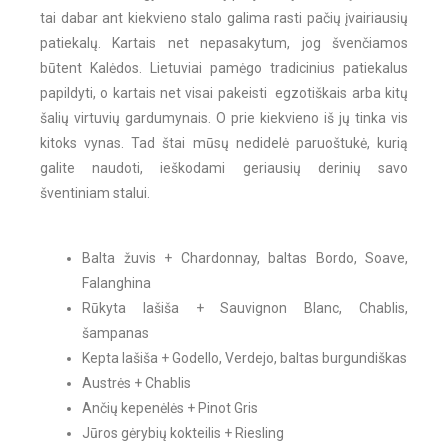
tai dabar ant kiekvieno stalo galima rasti pačių įvairiausių
patiekalų. Kartais net nepasakytum, jog švenčiamos
būtent Kalėdos. Lietuviai pamėgo tradicinius patiekalus
papildyti, o kartais net visai pakeisti egzotiškais arba kitų
šalių virtuvių gardumynais. O prie kiekvieno iš jų tinka vis
kitoks vynas. Tad štai mūsų nedidelė paruoštukė, kurią
galite naudoti, ieškodami geriausių derinių savo
šventiniam stalui.
Balta žuvis + Chardonnay, baltas Bordo, Soave,
Falanghina
Rūkyta lašiša + Sauvignon Blanc, Chablis,
šampanas
Kepta lašiša + Godello, Verdejo, baltas burgundiškas
Austrės + Chablis
Ančių kepenėlės + Pinot Gris
Jūros gėrybių kokteilis + Riesling