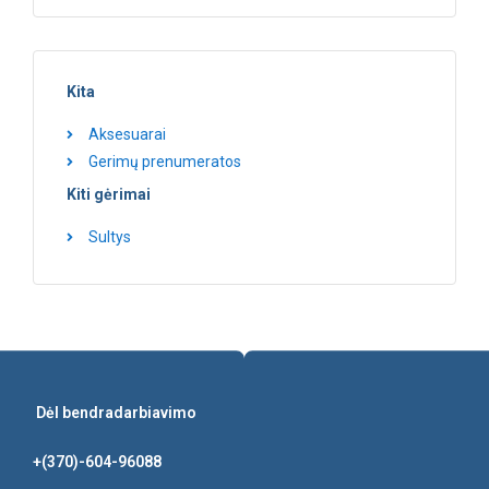
Kita
Aksesuarai
Gerimų prenumeratos
Kiti gėrimai
Sultys
Dėl bendradarbiavimo
+(370)-604-96088