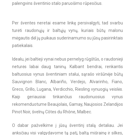
palengvins šventinio stalo paruošimo rūpesčius.
Per šventes neretai esame linkę persivalgyti, tad svarbu
turėti raudonųjų ir baltųjų vynų, kuriais būtų malonu
mėgautis dėl jų puikaus suderinamumo su jūsų pasirinktais
patiekalais.
Idealu, jei baltieji vynai nebus pernelyg rūgštūs, o raudonieji
neturės labai daug taninų. Kalbant bendrai, renkantis
baltuosius vynus šventiniam stalui, sąrašo viršūnėje būtų
Sauvignon Blanc, Albariño, Verdejo, Alvarinho, Fiano,
Greco, Grillo, Lugana, Verdicchio, Riesling vynuogių veislės.
Kaip geriausiai tinkančius raudonuosius vynus
rekomenduotume Beaujolais, Gamay, Naujosios Zelandijos
Pinot Noir, švelnų Côtes du Rhône, Malbec.
O dabar pažvelkime į jūsų šventinį stalą detaliau. Jei
anksčiau visi valgydavome tą patį, baltą mišrainę ir silkes,