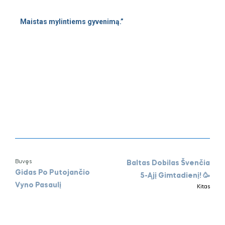
Maistas mylintiems gyvenimą.”
Buvęs
Baltas Dobilas Švenčia
Gidas Po Putojančio
5-Ąjį Gimtadienį! 🥳
Vyno Pasaulį
Kitas