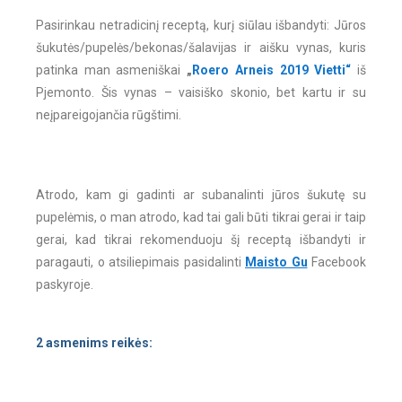
Pasirinkau netradicinį receptą, kurį siūlau išbandyti: Jūros
šukutės/pupelės/bekonas/šalavijas ir aišku vynas, kuris
patinka man asmeniškai
„
Roero Arneis 2019 Vietti“
iš
Pjemonto. Šis vynas – vaisiško skonio, bet kartu ir su
neįpareigojančia rūgštimi.
Atrodo, kam gi gadinti ar subanalinti jūros šukutę su
pupelėmis, o man atrodo, kad tai gali būti tikrai gerai ir taip
gerai, kad tikrai rekomenduoju šį receptą išbandyti ir
paragauti, o atsiliepimais pasidalinti
Maisto Gu
Facebook
paskyroje.
2 asmenims reikės: