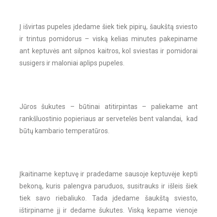
Į išvirtas pupeles įdedame šiek tiek pipirų, šaukštą sviesto
ir trintus pomidorus – viską kelias minutes pakepiname
ant keptuvės ant silpnos kaitros, kol sviestas ir pomidorai
susigers ir maloniai aplips pupeles.
Jūros šukutes – būtinai atitirpintas – paliekame ant
rankšluostinio popieriaus ar servetelės bent valandai, kad
būtų kambario temperatūros.
Įkaitiname keptuvę ir pradedame sausoje keptuvėje kepti
bekoną, kuris palengva paruduos, susitrauks ir išleis šiek
tiek savo riebaliuko. Tada įdedame šaukštą sviesto,
ištirpiname jį ir dedame šukutes. Viską kepame vienoje