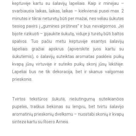
keptuvėje kartu su šalavijų lapeliais. Kaip ir minėjau –
svarbiausia laikas, laikas, laikas – kiekvienai pusei max. 2
minutės ir tikrai neturėtų būti per mažai, nes vėliau šukutės
tiesiog pavirs į „gumines pirštines“ ir bus nevalgomos. Jei
bijote rizikuoti – įpjaukite šukutę, viduje ji turėtų būti baltos
spalvos. Tuo pačiu metu keptuvėje esantys šalavijų
lapeliais gražiai apskrus (apverskite juos kartu su
šukutėmis), o šalavijų suteiktas aromatas paskleis puikų
kvapą jūsų virtuvėje ir suteiks puikų skonį jūsų lėkštėje.
Lapeliai bus ne tik dekoracija, bet ir skanus valgomas
prieskonis.
Tvirtos tekstūros šukutė, riešutingumą suteikiančios
pupelės, traškus bekonas su lengvu, bet tvirtu šalavijo
aromatinių prieskonių dvelksmu – nuostabi skonių ir kvapų
sintezė kartu su Roero Arneis.