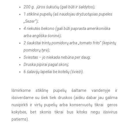
200 g. jūros šukučių (gali būti ir šaldytos);
1 stiklinė pupelių (aš naudojau dryžuotąsias pupeles
„Sezer“);
4 riekutės bekono (gali būti paprasta amerikoniška
arba angliška šoninė);
2 šaukštai trintų pomidorų arba „tomato frito“ (kepintų
pomidorų tyrė);
Sviestas – jo niekada nebūna per daug;
Druska pipirai pagal skonį;
6 šalavijų lapeliai be kotelių (švieži).
Išmirkome stiklinę pupelių šaltame vandenyje ir
išsiverdame su šiek tiek druskos (aišku dabar jau galima
nusipirkti ir virtų pupelių arba konservuotų tikrai geros
kokybės, bet skonis tikrai bus kitoks negu išsivirus
patiems).