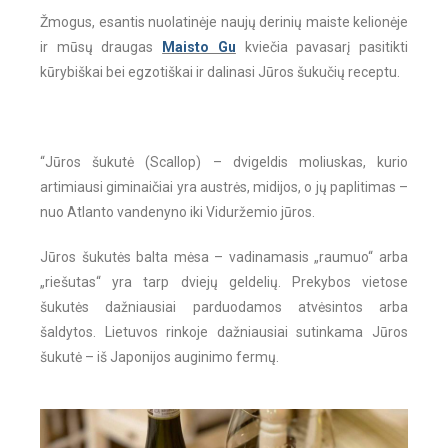
Žmogus, esantis nuolatinėje naujų derinių maiste kelionėje
ir mūsų draugas
Maisto Gu
kviečia pavasarį pasitikti
kūrybiškai bei egzotiškai ir dalinasi Jūros šukučių receptu.
“Jūros šukutė (Scallop) – dvigeldis moliuskas, kurio
artimiausi giminaičiai yra austrės, midijos, o jų paplitimas –
nuo Atlanto vandenyno iki Viduržemio jūros.
Jūros šukutės balta mėsa – vadinamasis „raumuo“ arba
„riešutas“ yra tarp dviejų geldelių. Prekybos vietose
šukutės dažniausiai parduodamos atvėsintos arba
šaldytos. Lietuvos rinkoje dažniausiai sutinkama Jūros
šukutė – iš Japonijos auginimo fermų.