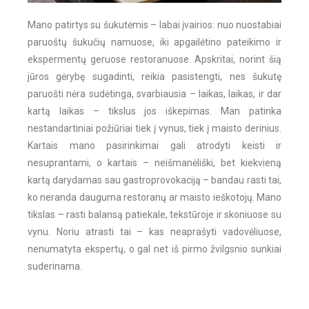
Mano patirtys su šukutėmis – labai įvairios: nuo nuostabiai
paruoštų šukučių namuose, iki apgailėtino pateikimo ir
ekspermentų geruose restoranuose. Apskritai, norint šią
jūros gėrybę sugadinti, reikia pasistengti, nes šukutę
paruošti nėra sudėtinga, svarbiausia – laikas, laikas, ir dar
kartą laikas – tikslus jos iškepimas. Man patinka
nestandartiniai požiūriai tiek į vynus, tiek į maisto derinius.
Kartais mano pasirinkimai gali atrodyti keisti ir
nesuprantami, o kartais – neišmanėliški, bet kiekvieną
kartą darydamas sau gastroprovokaciją – bandau rasti tai,
ko neranda dauguma restoranų ar maisto ieškotojų. Mano
tikslas – rasti balansą patiekale, tekstūroje ir skoniuose su
vynu. Noriu atrasti tai – kas neaprašyti vadovėliuose,
nenumatyta ekspertų, o gal net iš pirmo žvilgsnio sunkiai
suderinama.