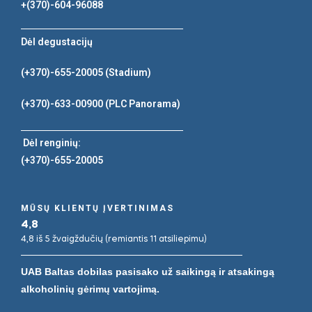
+(370)-604-96088
Dėl degustacijų
(+370)-655-20005
(Stadium)
(+370)-633-00900
(PLC Panorama)
Dėl renginių:
(+370)-655-20005
MŪSŲ KLIENTŲ ĮVERTINIMAS
4,8
4,8 iš 5 žvaigždučių (remiantis 11 atsiliepimu)
UAB Baltas dobilas pasisako už saikingą ir atsakingą
alkoholinių gėrimų vartojimą.