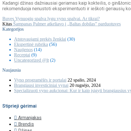
Kadangi džinas dažniausiai geriamas kaip kokteilis, o gin&tonic 
rekomenduoja nenustoti eksperimentuoti ir ieškoti geriausių ko
Navigacija
Buvęs
Vynuogių spalva lygu vyno spalvai. Ar tikrai?
Kitas
Šampanas Palmer atkeliavo į „Baltas dobilas” parduotuves
tarp
Kategorijos
įrašų
Atstovaujami prekės ženklai
(30)
Ekspertinė rubrika
(56)
Naujienos
(14)
Receptai
(9)
Uncategorized @lt
(2)
Naujausia
Vyno programėlės ir portalai
22 spalio, 2024
Brangiausi investiciniai vynai
20 rugsėjo, 2024
Specializuoti vyno aukcionai: Kur ir kaip įsigyti brangiausius 
Stiprieji gėrimai
Armanjakas
Brendis
Džinas