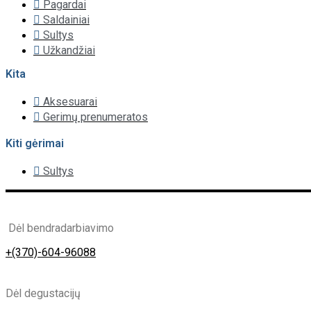
Pagardai
Saldainiai
Sultys
Užkandžiai
Kita
Aksesuarai
Gerimų prenumeratos
Kiti gėrimai
Sultys
Dėl bendradarbiavimo
+(370)-604-96088
Dėl degustacijų