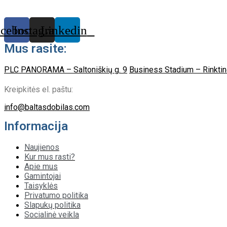
acebook
Instagram
Linkedin
Mus rasite:
PLC PANORAMA – Saltoniškių g. 9
Business Stadium – Rinktin
Kreipkitės el. paštu:
info@baltasdobilas.com
Informacija
Naujienos
Kur mus rasti?
Apie mus
Gamintojai
Taisyklės
Privatumo politika
Slapukų politika
Socialinė veikla