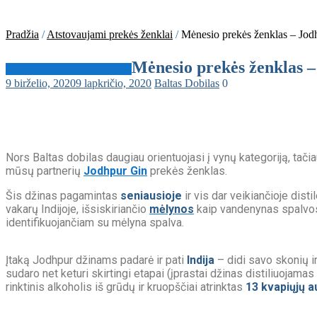
Pradžia
/
Atstovaujami prekės ženklai
/
Mėnesio prekės ženklas – Jod
Kategorijos
Mėnesio prekės ženklas 
Atstovaujami prekės ženklai
9 birželio, 2020
9 lapkričio, 2020
Baltas Dobilas
0
Nors Baltas dobilas daugiau orientuojasi į vynų kategoriją, tačiau
mūsų partnerių
Jodhpur Gin
prekės ženklas.
Šis džinas pagamintas
seniausioje
ir vis dar veikiančioje dist
vakarų Indijoje, išsiskiriančio
mėlynos
kaip vandenynas spalvos 
identifikuojančiam su mėlyna spalva.
Įtaką Jodhpur džinams padarė ir pati
Indija
– didi savo skonių ir
sudaro net keturi skirtingi etapai (įprastai džinas distiliuojam
rinktinis alkoholis iš grūdų ir kruopščiai atrinktas
13 kvapiųjų a