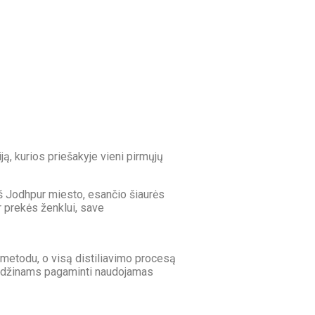
iją, kurios priešakyje vieni pirmųjų
 iš Jodhpur miesto, esančio šiaurės
 prekės ženklui, save
metodu, o visą distiliavimo procesą
pur džinams pagaminti naudojamas