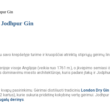
hpur Gin
– Jodhpur Gin
 savo krepšelyje turime ir kruopščiai atrinktą stipriųjų gėrimų lin
ilerijoje visoje Anglijoje (veikia nuo 1761 m.), o įkvėpimo semiasi
dominavimu miesto architektūroje, kuris padarė įtaką ir Jodphur
 kvapų pasirinkimu. Gėrimai distiliuoti tradiciniu
London Dry Gin
as 2 kartus), kurie sukuria pridėtinę kokybinę vertę gėrimui. Jodh
ugalų derinys
.