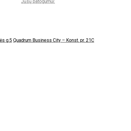
Jūsų patogumui:
ės g.5
Quadrum Business City – Konst. pr. 21C