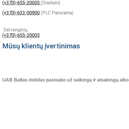
(+370)-655-20005
(Stadium)
(+370)-633-00900
(PLC Panorama)
Dėl renginių:
(+370)-655-20005
Mūsų klientų įvertinimas
4,8
4,8 iš 5 žvaigždučių (remiantis 11 atsiliepimu)
UAB Baltas dobilas pasisako už saikingą ir atsakingą alko