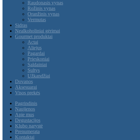
Raudonasis vynas
Rožinis vynas
Oranžinis vynas
Vermutas
Sidras
Nealkoholiniai gėrimai
Gourmet produktai
Actai
Aliejus
Pagardai
Prieskoniai
Saldainiai
Sultys
Užkandžiai
Dovanos
Aksesuarai
Visos prekės
Pagrindinis
Naujienos
Apie mus
Degustacijos
Klubo narystė
Prenumerata
Kontaktai