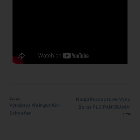
Buvęs
Nauja Parduotuvė-Vyno
Vyndarys Weingut Karl
Baras PLC PANORAMA!
Schaefer
Kitas