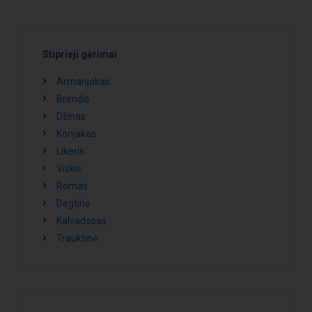
Stiprieji gėrimai
Armanjakas
Brendis
Džinas
Konjakas
Likeris
Viskis
Romas
Degtinė
Kalvadosas
Trauktinė