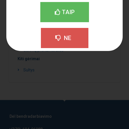
TAIP
Kita
NE
Aksesuarai
Gerimų prenumeratos
Kiti gėrimai
Sultys
Dėl bendradarbiavimo