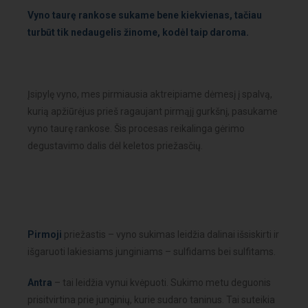
Vyno taurę rankose sukame bene kiekvienas, tačiau
turbūt tik nedaugelis žinome, kodėl taip daroma.
Įsipylę vyno, mes pirmiausia aktreipiame dėmesį į spalvą,
kurią apžiūrėjus prieš ragaujant pirmąjį gurkšnį, pasukame
vyno taurę rankose. Šis procesas reikalinga gėrimo
degustavimo dalis dėl keletos priežasčių.
Pirmoji
priežastis – vyno sukimas leidžia dalinai išsiskirti ir
išgaruoti lakiesiams junginiams – sulfidams bei sulfitams.
Antra
– tai leidžia vynui kvėpuoti. Sukimo metu deguonis
prisitvirtina prie junginių, kurie sudaro taninus. Tai suteikia