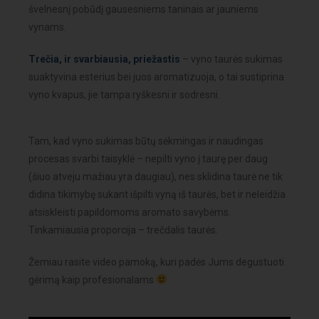
švelnesnį pobūdį gausesniems taninais ar jauniems
vynams.
Trečia, ir svarbiausia, priežastis
– vyno taurės sukimas
suaktyvina esterius bei juos aromatizuoja, o tai sustiprina
vyno kvapus, jie tampa ryškesni ir sodresni.
Tam, kad vyno sukimas būtų sėkmingas ir naudingas
procesas svarbi taisyklė – nepilti vyno į taurę per daug
(šiuo atveju mažiau yra daugiau), nes sklidina taurė ne tik
didina tikimybę sukant išpilti vyną iš taurės, bet ir neleidžia
atsiskleisti papildomoms aromato savybėms.
Tinkamiausia proporcija – trečdalis taurės.
Žemiau rasite video pamoką, kuri padės Jums degustuoti
gėrimą kaip profesionalams