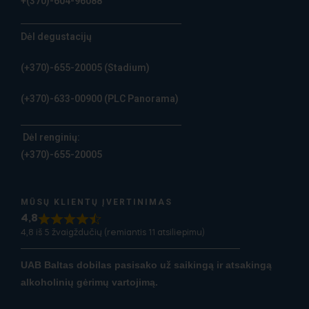
+(370)-604-96088
Dėl degustacijų
(+370)-655-20005
(Stadium)
(+370)-633-00900
(PLC Panorama)
Dėl renginių:
(+370)-655-20005
MŪSŲ KLIENTŲ ĮVERTINIMAS
4,8
4,8 iš 5 žvaigždučių (remiantis 11 atsiliepimu)
UAB Baltas dobilas pasisako už saikingą ir atsakingą
alkoholinių gėrimų vartojimą.