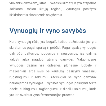
vulkaninį dirvožemį, kitos – vėsesnį klimatą ir yra atsparios
šalčiams, tačiau šiltųjų regionų vynuogės pasižymi
išskirtinėmis skoninėmis savybėmis.
Vynuogių ir vyno savybės
Nors vynuogių rūšių yra begalė, tačiau dažniausiai jos yra
skirstomos pagal spalvą ir pobūdį. Pagal spalvą vynuogės
gali būti baltosios, juodosios ir rausvosios; jas galima
valgyti arba naudoti gėrimų gamybai. Valgomosios
vynuogės dažnai yra didesnės, plonesne luobele ir
mažesniais arba išvis be kauliukų, pasižymi mažesniu
rūgštingumu ir saldumu. Atvirkščiai nei vyno gamybai
naudojamos vynuogės – vyninės vynuogės pasižymi tvirta
odele, sultingumu, rūgštingumu ir dideliu saldumu, kuris
yra itin svarbus vyno fermentacijos procese.