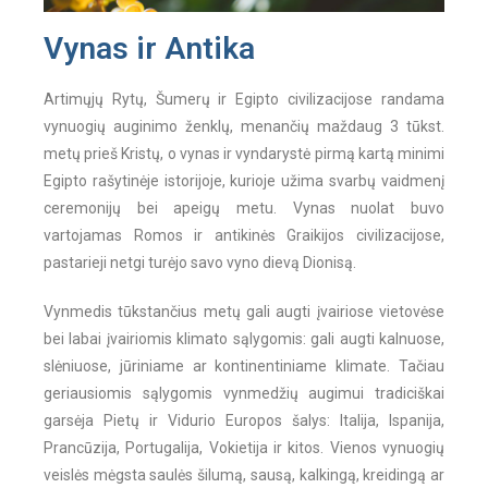
Vynas ir Antika
Artimųjų Rytų, Šumerų ir Egipto civilizacijose randama
vynuogių auginimo ženklų, menančių maždaug 3 tūkst.
metų prieš Kristų, o vynas ir vyndarystė pirmą kartą minimi
Egipto rašytinėje istorijoje, kurioje užima svarbų vaidmenį
ceremonijų bei apeigų metu. Vynas nuolat buvo
vartojamas Romos ir antikinės Graikijos civilizacijose,
pastarieji netgi turėjo savo vyno dievą Dionisą.
Vynmedis tūkstančius metų gali augti įvairiose vietovėse
bei labai įvairiomis klimato sąlygomis: gali augti kalnuose,
slėniuose, jūriniame ar kontinentiniame klimate. Tačiau
geriausiomis sąlygomis vynmedžių augimui tradiciškai
garsėja Pietų ir Vidurio Europos šalys: Italija, Ispanija,
Prancūzija, Portugalija, Vokietija ir kitos. Vienos vynuogių
veislės mėgsta saulės šilumą, sausą, kalkingą, kreidingą ar