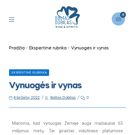
0
Pradžia
Ekspertinė rubrika
Vynuogės ir vynas
EKSPERTINĖ RUBRIKA
Vynuogės ir vynas
6 birželio, 2022
Baltas Dobilas
0
Manoma, kad vynuogės Žemėje auga mažiausiai 65
milijonus metų. Tai įprastas vidutinėse platumose