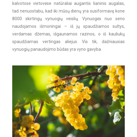
kalvotose vietovėse natūraliai augantis lianinis augalas,
tad nenuostabu, kad iki mūsų dienų yra susiformavę kone
8000 skirtingų vynuogių veislių. Vynuogės nuo seno
naudojamos išmoningai – iš jų spaudžiamos sultys,
verdamas džemas, išgaunamos razinos, o iš kauliukų
spaudžiamas vertingas aliejus. Vis tik, dažniausias
vynuogių panaudojimo būdas yra vyno gavyba.