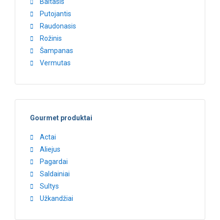
Baltasis
Putojantis
Raudonasis
Rožinis
Šampanas
Vermutas
Gourmet produktai
Actai
Aliejus
Pagardai
Saldainiai
Sultys
Užkandžiai