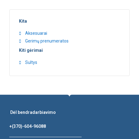
Kita
Aksesuarai
Gerimų prenumeratos
Kiti gėrimai
Sultys
Dėl bendradarbiavimo
+(370)-604-96088