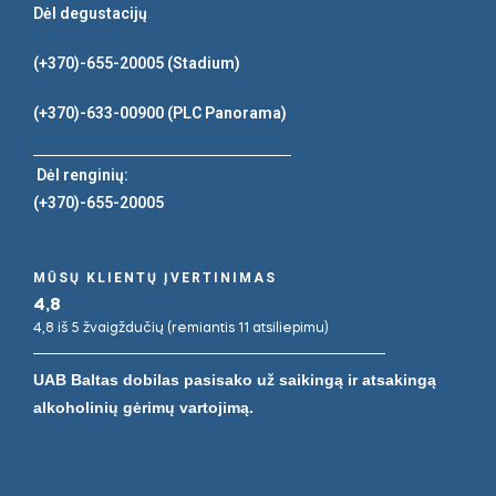
Dėl degustacijų
(+370)-655-20005
(Stadium)
(+370)-633-00900
(PLC Panorama)
Dėl renginių:
(+370)-655-20005
MŪSŲ KLIENTŲ ĮVERTINIMAS
4,8
4,8 iš 5 žvaigždučių (remiantis 11 atsiliepimu)
UAB Baltas dobilas pasisako už saikingą ir atsakingą
alkoholinių gėrimų vartojimą.