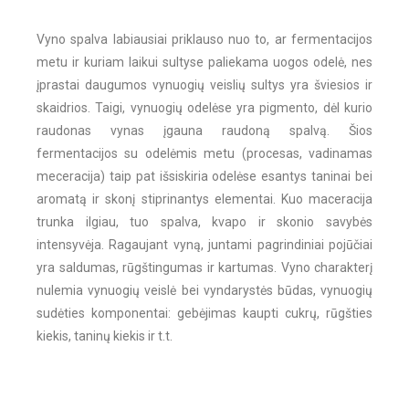
Vyno spalva labiausiai priklauso nuo to, ar fermentacijos
metu ir kuriam laikui sultyse paliekama uogos odelė, nes
įprastai daugumos vynuogių veislių sultys yra šviesios ir
skaidrios. Taigi, vynuogių odelėse yra pigmento, dėl kurio
raudonas vynas įgauna raudoną spalvą. Šios
fermentacijos su odelėmis metu (procesas, vadinamas
meceracija) taip pat išsiskiria odelėse esantys taninai bei
aromatą ir skonį stiprinantys elementai. Kuo maceracija
trunka ilgiau, tuo spalva, kvapo ir skonio savybės
intensyvėja. Ragaujant vyną, juntami pagrindiniai pojūčiai
yra saldumas, rūgštingumas ir kartumas. Vyno charakterį
nulemia vynuogių veislė bei vyndarystės būdas, vynuogių
sudėties komponentai: gebėjimas kaupti cukrų, rūgšties
kiekis, taninų kiekis ir t.t.