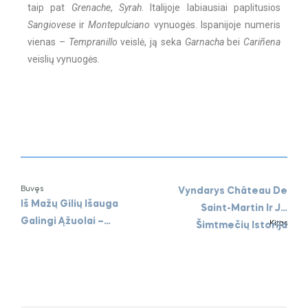
taip pat
Grenache
,
Syrah
. Italijoje labiausiai paplitusios
Sangiovese
ir
Montepulciano
vynuogės. Ispanijoje numeris
vienas –
Tempranillo
veislė, ją seka
Garnacha
bei
Cariñena
veislių vynuogės.
Buvęs
Vyndarys Château De
Iš Mažų Gilių Išauga
Saint-Martin Ir Jo
Galingi Ąžuolai –
Kitas
Šimtmečių Istorija
Vyninės Querciabella
Istorija