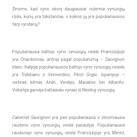
Žinome, kad vyno skonį daugiausiai nulemia vynuogių
rūšis, kurių yra tūkstančiai, o kokios jų yra populiariausios
tarp vyndarių?
Populiariausia baltojo vyno vynuogių veislė Prancūzijoje
yra Chardonnay, antroji pagal populiarumą –
Sauvignon
blanc
. Italijoje populiariausios baltojo vyno vynuogių veislės
yra
Trebbiano
ir
Vermentino
,
Pinot Grigio
. Ispanijoje –
vietinės kilmės
Airén
,
Verdejo
,
Macabeo
bei
Albariño
.
Vokietija garsėja baltaisiais vynais iš
Riesling
vynuogių.
Cabernet Sauvignon
yra pati populiariausia ir žinomiausia
raudono vyno vynuogių veislė pasaulyje. Populiariausia
raudonojo vyno vynuogių veislė Prancūzijoje yra
Merlot
,