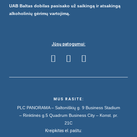
UAB Baltas dobilas pasisako už saikingą ir atsakingą
alkoholinių gėrimų vartojimą.
Jūsų patogumui:
MUS RASITE:
PLC PANORAMA – Saltoniškių g. 9
Business Stadium
– Rinktinės g.5
Quadrum Business City – Konst. pr.
21C
Kreipkitės el. paštu: