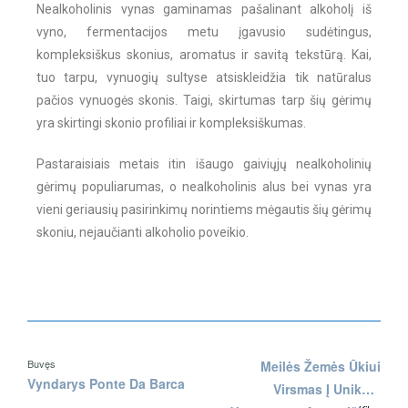
Nealkoholinis vynas gaminamas pašalinant alkoholį iš
vyno, fermentacijos metu įgavusio sudėtingus,
kompleksiškus skonius, aromatus ir savitą tekstūrą. Kai,
tuo tarpu, vynuogių sultyse atsiskleidžia tik natūralus
pačios vynuogės skonis. Taigi, skirtumas tarp šių gėrimų
yra skirtingi skonio profiliai ir kompleksiškumas.
Pastaraisiais metais itin išaugo gaiviųjų nealkoholinių
gėrimų populiarumas, o nealkoholinis alus bei vynas yra
vieni geriausių pasirinkimų norintiems mėgautis šių gėrimų
skoniu, nejaučianti alkoholio poveikio.
Buvęs
Meilės Žemės Ūkiui
Vyndarys Ponte Da Barca
Virsmas Į Unikalų