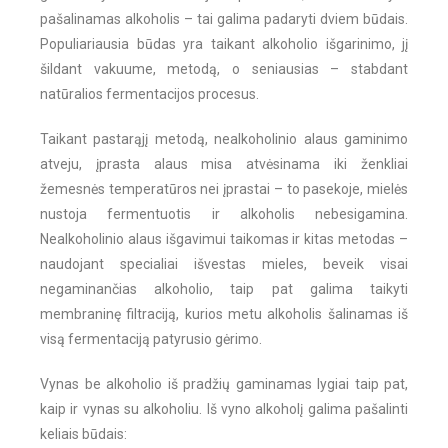
pašalinamas alkoholis – tai galima padaryti dviem būdais.
Populiariausia būdas yra taikant alkoholio išgarinimo, jį
šildant vakuume, metodą, o seniausias – stabdant
natūralios fermentacijos procesus.
Taikant pastarąjį metodą, nealkoholinio alaus gaminimo
atveju, įprasta alaus misa atvėsinama iki ženkliai
žemesnės temperatūros nei įprastai – to pasekoje, mielės
nustoja fermentuotis ir alkoholis nebesigamina.
Nealkoholinio alaus išgavimui taikomas ir kitas metodas –
naudojant specialiai išvestas mieles, beveik visai
negaminančias alkoholio, taip pat galima taikyti
membraninę filtraciją, kurios metu alkoholis šalinamas iš
visą fermentaciją patyrusio gėrimo.
Vynas be alkoholio iš pradžių gaminamas lygiai taip pat,
kaip ir vynas su alkoholiu. Iš vyno alkoholį galima pašalinti
keliais būdais: