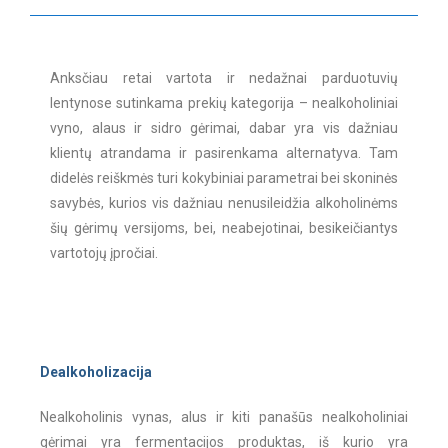
Anksčiau retai vartota ir nedažnai parduotuvių
lentynose sutinkama prekių kategorija – nealkoholiniai
vyno, alaus ir sidro gėrimai, dabar yra vis dažniau
klientų atrandama ir pasirenkama alternatyva. Tam
didelės reiškmės turi kokybiniai parametrai bei skoninės
savybės, kurios vis dažniau nenusileidžia alkoholinėms
šių gėrimų versijoms, bei, neabejotinai, besikeičiantys
vartotojų įpročiai.
Dealkoholizacija
Nealkoholinis vynas, alus ir kiti panašūs nealkoholiniai
gėrimai yra fermentacijos produktas, iš kurio yra