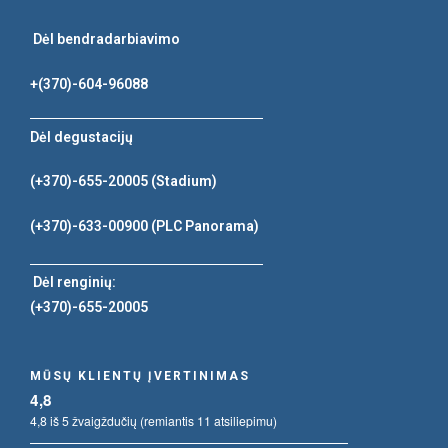
Dėl bendradarbiavimo
+(370)-604-96088
Dėl degustacijų
(+370)-655-20005
(Stadium)
(+370)-633-00900
(PLC Panorama)
Dėl renginių:
(+370)-655-20005
MŪSŲ KLIENTŲ ĮVERTINIMAS
4,8
4,8 iš 5 žvaigždučių (remiantis 11 atsiliepimu)