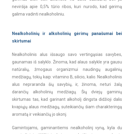
neviršija apie 0,5% tūrio ribos, kuri nurodo, kad gėrimą
galima vadinti nealkoholiniu.
Nealkoholinių ir alkoholinių gėrimų panašumai bei
skirtumai
Nealkoholinis alus išsaugo savo vertingąsias savybes,
gaunamas iš salyklo. Žinoma, kad alaus salykle yra gausu
natūralių, žmogaus organizmui naudingų augalinių
medžiagų, tokių kaip: vitamino B, silicio, kalio. Nealkoholinis
alus nepraranda šių savybių, ir, žinoma, neturi žalą
darančių alkoholinių medžiagų. Šių dviejų gaminių
skirtumas tas, kad garinant alkoholį dingsta didžioji dalis
kvapiųjų alaus medžiagų, suteikiančių šiam charakteringą
aromatą ir veikiančių jo skonį.
Gamintojams, gaminantiems nealkoholinį vyną, kyla du