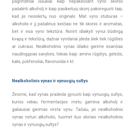
pagrindiniai iššūkiai: kaip nepakeičiant vyno skonio
pašalinti alkoholį ir kaip pasikeitusį skonį pakoreguoti taip,
kad jis nesiskirtų nuo originalo. Mat vyno stuburas –
alkoholis ir jį pašalinus keičiasi ne tik skonis ir aromatas,
bet ir visa vyno tekstūra. Norint išlaikyti vynui būdingą
kvapą ir tekstūrą, dažnai vyndariai įdeda šiek tiek rūgšties
ar cukraus. Nealkoholinis vynas išlaiko gėrime esančias
naudingąsias savybes, tokias kaip: amino rūgštys, geležis,
kalis, polifenoliai, flavonoidai ir kt.
Nealkoholinis vynas ir vynuogių sultys
Žinome, kad vynas pradeda gyvuoti kaip vynuogių sultys,
kurios vėliau fermentacijos metu gamina alkoholį ir
galiausiai gėrimas virsta vynu. Tačiau, jei nealkoholinis
vynas neturi alkoholio, tuomet kuo skiriasi nealkoholinis
vynas ir vynuogių sultys?