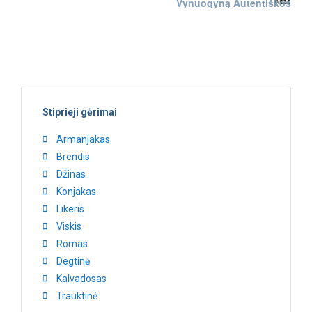
Kitas
Vynuogyną Autentiškos
Gamtos Apsuptyje –
Vyndarys Bodegas
Balmoral
Stiprieji gėrimai
Armanjakas
Brendis
Džinas
Konjakas
Likeris
Viskis
Romas
Degtinė
Kalvadosas
Trauktinė