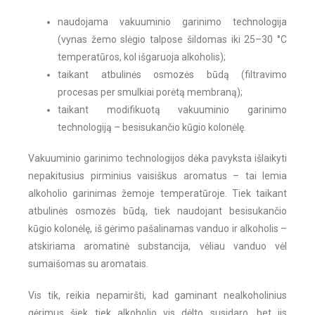
naudojama vakuuminio garinimo technologija
(vynas žemo slėgio talpose šildomas iki 25–30 °C
temperatūros, kol išgaruoja alkoholis);
taikant atbulinės osmozės būdą (filtravimo
procesas per smulkiai porėtą membraną);
taikant modifikuotą vakuuminio garinimo
technologiją – besisukančio kūgio kolonėlę.
Vakuuminio garinimo technologijos dėka pavyksta išlaikyti
nepakitusius pirminius vaisiškus aromatus – tai lemia
alkoholio garinimas žemoje temperatūroje. Tiek taikant
atbulinės osmozės būdą, tiek naudojant besisukančio
kūgio kolonėlę, iš gėrimo pašalinamas vanduo ir alkoholis –
atskiriama aromatinė substancija, vėliau vanduo vėl
sumaišomas su aromatais.
Vis tik, reikia nepamiršti, kad gaminant nealkoholinius
gėrimus šiek tiek alkoholio vis dėlto susidaro, bet jis